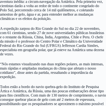
aventura inédita: a circum-navegação da Antártica. Pela primeira vez,
cientistas darão a volta ao redor de todo o continente congelado do
Polo Sul, percorrendo cerca de 14 mil quilômetros, e coletando
amostras de gelo, água e ar, para entender melhor as mudanças
climáticas e os efeitos da poluição.
A expedição zarpou do Rio Grande do Sul no dia 22 de novembro,
com 61 cientistas, sendo 27 de nove universidades públicas brasileiras
e o restante da Rússia, China, Índia, Argentina, Chile e Peru. O chefe
da missão é o professor do Centro Polar e Climático da Universidade
Federal do Rio Grande do Sul (UFRGS) Jefferson Cardia Simões,
especialista em geografia polar, que já esteve na Antártica uma dezena
de vezes.
“Nós estamos visualizando nas duas regiões polares, as mais intensas,
mais rápidas e ampliadas mudanças do clima que afetam o nosso
cotidiano”, disse antes da partida, ressaltando a importância da
expedição.
Todos estão a bordo do navio quebra-gelo do Instituto de Pesquisa
Ártica e Antártica, da Rússia, uma das poucas embarcações desse tipo
para fins científicos. Com mais de 130 metros de comprimento, o navio
consegue quebrar placas de gelo com até 2 metros de espessura,
possibilitando que os pesquisadores se aproximem o máximo possível