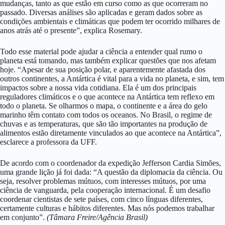
mudanças, tanto as que estão em curso como as que ocorreram no
passado. Diversas análises são aplicadas e geram dados sobre as
condições ambientais e climáticas que podem ter ocorrido milhares de
anos atrás até o presente”, explica Rosemary.
Todo esse material pode ajudar a ciência a entender qual rumo o
planeta está tomando, mas também explicar questões que nos afetam
hoje. “Apesar de sua posição polar, e aparentemente afastada dos
outros continentes, a Antártica é vital para a vida no planeta, e sim, tem
impactos sobre a nossa vida cotidiana. Ela é um dos principais
reguladores climáticos e o que acontece na Antártica tem reflexo em
todo o planeta. Se olharmos o mapa, o continente e a área do gelo
marinho têm contato com todos os oceanos. No Brasil, o regime de
chuvas e as temperaturas, que são tão importantes na produção de
alimentos estão diretamente vinculados ao que acontece na Antártica”,
esclarece a professora da UFF.
De acordo com o coordenador da expedição Jefferson Cardia Simões,
uma grande lição já foi dada: “A questão da diplomacia da ciência. Ou
seja, resolver problemas mútuos, com interesses mútuos, por uma
ciência de vanguarda, pela cooperação internacional. É um desafio
coordenar cientistas de sete países, com cinco línguas diferentes,
certamente culturas e hábitos diferentes. Mas nós podemos trabalhar
em conjunto”.
(Tâmara Freire/Agência Brasil)