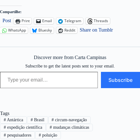
Compartilhe:
Post
Print
Email
Telegram
Threads
Share on Tumblr
WhatsApp
Bluesky
Reddit
Discover more from Carta Campinas
Subscribe to get the latest posts sent to your email.
Type your email…
Subscribe
Tags
#
Antártica
#
Brasil
#
circum-navegação
#
expedição científica
#
mudanças climáticas
#
pesquisadores
#
poluição