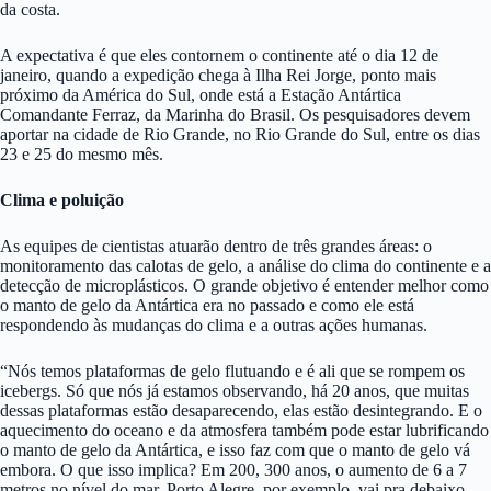
da costa.
A expectativa é que eles contornem o continente até o dia 12 de
janeiro, quando a expedição chega à Ilha Rei Jorge, ponto mais
próximo da América do Sul, onde está a Estação Antártica
Comandante Ferraz, da Marinha do Brasil. Os pesquisadores devem
aportar na cidade de Rio Grande, no Rio Grande do Sul, entre os dias
23 e 25 do mesmo mês.
Clima e poluição
As equipes de cientistas atuarão dentro de três grandes áreas: o
monitoramento das calotas de gelo, a análise do clima do continente e a
detecção de microplásticos. O grande objetivo é entender melhor como
o manto de gelo da Antártica era no passado e como ele está
respondendo às mudanças do clima e a outras ações humanas.
“Nós temos plataformas de gelo flutuando e é ali que se rompem os
icebergs. Só que nós já estamos observando, há 20 anos, que muitas
dessas plataformas estão desaparecendo, elas estão desintegrando. E o
aquecimento do oceano e da atmosfera também pode estar lubrificando
o manto de gelo da Antártica, e isso faz com que o manto de gelo vá
embora. O que isso implica? Em 200, 300 anos, o aumento de 6 a 7
metros no nível do mar. Porto Alegre, por exemplo, vai pra debaixo