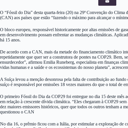
O “Fóssil do Dia” desta quarta-feira (20) na 29ª Convenção do Clima
(CAN) aos países que estão “fazendo o máximo para alcançar o mínimo”
O bloco europeu, responsável historicamente por altas emissões de gas
em desenvolvimento possam enfrentar as mudanças climáticas. Aplicad
há 15 anos.
De acordo com a CAN, mais da metade do financiamento climático int
repetidamente que quer ser a construtora de pontes na COP29. Bem, se 
ensurdecedor”, afirmou Emilia Runeberg, especialista em finanças cli
vidas humanas e a saúde e os ecossistemas do nosso planeta”, acrescen
A Suíça levou a menção desonrosa pela falta de contribuição ao fundo d
suíço é responsável por emissões 18 vezes maiores do que o total de em
O primeiro Fóssil do Dia da COP29 foi entregue no dia 15 deste mês a
em relação à crescente dívida climática. “Eles chegaram à COP29 sem
dez maiores emissores históricos, quer que todos os outros tenham a me
questionou o CAN
No dia 16, o prêmio ficou com a Itália, por estimular a exploração de