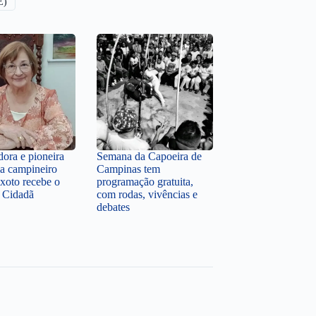
E)
dora e pioneira
Semana da Capoeira de
a campineiro
Campinas tem
xoto recebe o
programação gratuita,
e Cidadã
com rodas, vivências e
debates