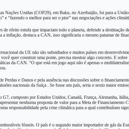
 das Nações Unidas (COP29), em Baku, no Azerbaijão, foi para a Uniã
 e “fazendo o melhor para ser o pior” nas negociações e ações climát
es de efeito estufa que impactam todo o planeta, defende a destinação
a a inflação, destaca a CAN, isso significaria o mesmo patamar de fi
ernacional da UE não são subsidiados e muitos países em desenvolvim
você quer construir uma ponte, precisa mostrar algo concreto. E sobre
máticas da CAN. “O que está em jogo aqui não é apenas o multilaterali
tou.
e Perdas e Danos e pela ausência nas discussões sobre o financiamento 
issões nacionais da Suíça . Se fosse um país, seria o sexto maior emis
o G7, composto por Estados Unidos, Canadá, França, Alemanha, Itália, 
 apresentar nenhuma proposta de valor para a Meta de Financiamento C
sma responsabilidade pela crise climática para a qual contribuíram sign
 combustíveis fósseis. O país é o segundo maior importador de gás da 