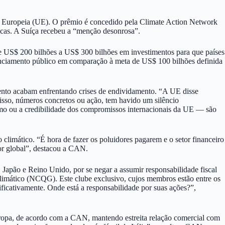
o Europeia (UE). O prêmio é concedido pela Climate Action Network
icas. A Suíça recebeu a “menção desonrosa”.
 de US$ 200 bilhões a US$ 300 bilhões em investimentos para que países
nanciamento público em comparação à meta de US$ 100 bilhões definida
ento acabam enfrentando crises de endividamento. “A UE disse
 isso, números concretos ou ação, tem havido um silêncio
smo ou a credibilidade dos compromissos internacionais da UE — são
climático. “É hora de fazer os poluidores pagarem e o setor financeiro
sor global”, destacou a CAN.
Japão e Reino Unido, por se negar a assumir responsabilidade fiscal
limático (NCQG). Este clube exclusivo, cujos membros estão entre os
ificativamente. Onde está a responsabilidade por suas ações?”,
Europa, de acordo com a CAN, mantendo estreita relação comercial com