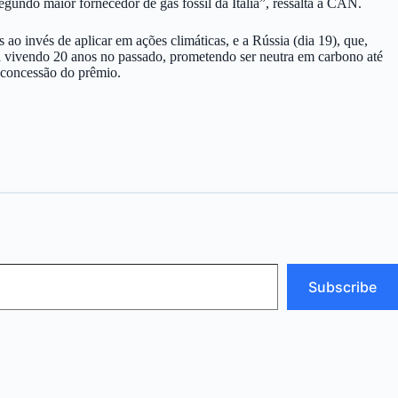
gundo maior fornecedor de gás fóssil da Itália”, ressalta a CAN.
 ao invés de aplicar em ações climáticas, e a Rússia (dia 19), que,
 vivendo 20 anos no passado, prometendo ser neutra em carbono até
a concessão do prêmio.
Subscribe