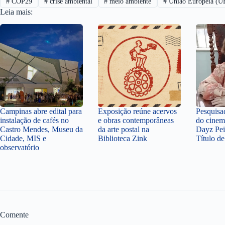
#
COP29
#
crise ambiental
#
meio ambiente
#
União Europeia (U
Leia mais:
Campinas abre edital para
Exposição reúne acervos
Pesquisa
instalação de cafés no
e obras contemporâneas
do cinem
Castro Mendes, Museu da
da arte postal na
Dayz Pei
Cidade, MIS e
Biblioteca Zink
Título d
observatório
Comente