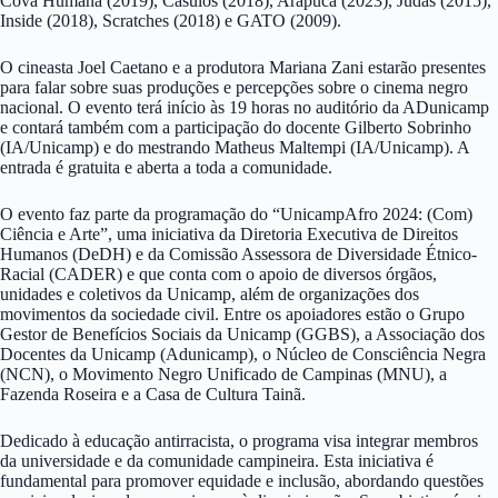
Cova Humana (2019), Casulos (2018), Arapuca (2023), Judas (2015),
Inside (2018), Scratches (2018) e GATO (2009).
O cineasta Joel Caetano e a produtora Mariana Zani estarão presentes
para falar sobre suas produções e percepções sobre o cinema negro
nacional. O evento terá início às 19 horas no auditório da ADunicamp
e contará também com a participação do docente Gilberto Sobrinho
(IA/Unicamp) e do mestrando Matheus Maltempi (IA/Unicamp). A
entrada é gratuita e aberta a toda a comunidade.
O evento faz parte da programação do “UnicampAfro 2024: (Com)
Ciência e Arte”, uma iniciativa da Diretoria Executiva de Direitos
Humanos (DeDH) e da Comissão Assessora de Diversidade Étnico-
Racial (CADER) e que conta com o apoio de diversos órgãos,
unidades e coletivos da Unicamp, além de organizações dos
movimentos da sociedade civil. Entre os apoiadores estão o Grupo
Gestor de Benefícios Sociais da Unicamp (GGBS), a Associação dos
Docentes da Unicamp (Adunicamp), o Núcleo de Consciência Negra
(NCN), o Movimento Negro Unificado de Campinas (MNU), a
Fazenda Roseira e a Casa de Cultura Tainã.
Dedicado à educação antirracista, o programa visa integrar membros
da universidade e da comunidade campineira. Esta iniciativa é
fundamental para promover equidade e inclusão, abordando questões