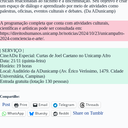
cruciais relacionadas ao racismo e à discriminação. Seu objetivo é criar
um espaço de diálogo e aprendizado por meio de atividades como
palestras, oficinas, eventos culturais e debates. (Da ADunicamp)
A programação completa que conta com atividades culturais,
científicas e artísticas pode ser consultada em:
https://direitoshumanos.unicamp.br/noticias/2024/10/23/unicampafro-
2024-comciencia-e-arte/.
| SERVIÇO |
CineADu Especial: Curtas de Joel Caetano no Unicamp Afro
Data: 21/11 (quinta-feira)
Horário: 19 horas
Local: Auditório da ADunicamp (Av. Érico Veríssimo, 1479. Cidade
Universitária, Campinas)
Entrada gratuita (lotação 130 pessoas)
Compartilhe:
Post
Print
Email
Telegram
Threads
Share on Tumblr
WhatsApp
Bluesky
Reddit