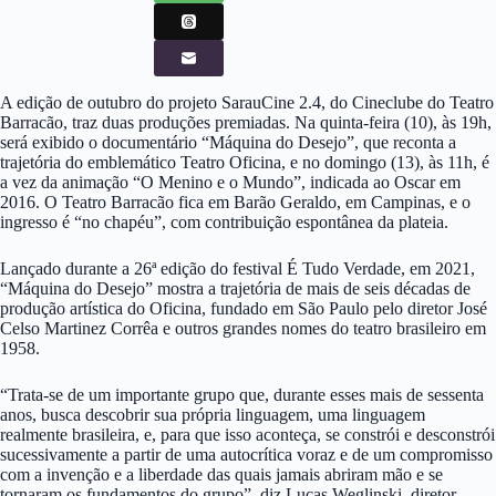
A edição de outubro do projeto SarauCine 2.4, do Cineclube do Teatro
Barracão, traz duas produções premiadas. Na quinta-feira (10), às 19h,
será exibido o documentário “Máquina do Desejo”, que reconta a
trajetória do emblemático Teatro Oficina, e no domingo (13), às 11h, é
a vez da animação “O Menino e o Mundo”, indicada ao Oscar em
2016. O Teatro Barracão fica em Barão Geraldo, em Campinas, e o
ingresso é “no chapéu”, com contribuição espontânea da plateia.
Lançado durante a 26ª edição do festival É Tudo Verdade, em 2021,
“Máquina do Desejo” mostra a trajetória de mais de seis décadas de
produção artística do Oficina, fundado em São Paulo pelo diretor José
Celso Martinez Corrêa e outros grandes nomes do teatro brasileiro em
1958.
“Trata-se de um importante grupo que, durante esses mais de sessenta
anos, busca descobrir sua própria linguagem, uma linguagem
realmente brasileira, e, para que isso aconteça, se constrói e desconstrói
sucessivamente a partir de uma autocrítica voraz e de um compromisso
com a invenção e a liberdade das quais jamais abriram mão e se
tornaram os fundamentos do grupo”, diz Lucas Weglinski, diretor,