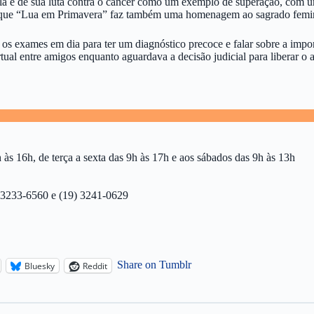
la e de sua luta contra o câncer como um exemplo de superação, com um
z que “Lua em Primavera” faz também uma homenagem ao sagrado feminin
 exames em dia para ter um diagnóstico precoce e falar sobre a import
ual entre amigos enquanto aguardava a decisão judicial para liberar o 
 às 16h, de terça a sexta das 9h às 17h e aos sábados das 9h às 13h
) 3233-6560 e (19) 3241-0629
Share on Tumblr
Bluesky
Reddit