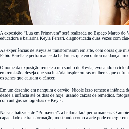
A exposição “Lua em Primavera” será realizada no Espaço Marco do Val
educadora e bailarina Keyla Ferrari, diagnosticada duas vezes com cân
As experiências de Keyla se transformaram em arte, com obras que mistu
Fabio Barella e performance da bailarina, que encontrou na dança um c
O nome da exposição remete a um sonho de Keyla, evocando o ciclo de 
em remissão, deseja que sua história inspire outras mulheres que enfre
os genes que causam o câncer.
Em um desenho em nanquim e carvão, Nicole Izzo remete à infância da b
desde a infância até os dias de hoje, usando caixas de remédios, foto
com antigas radiografias de Keyla.
Na sala batizada de “Primavera”, a bailaria fará performances. O ambie
capacidade de transformação, mostrando como a arte pode emergir em 