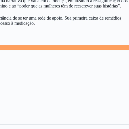
a narrativa que vai além da doença, enfatizando a ressignificação dos
o e ao “poder que as mulheres têm de reescrever suas histórias”.
ância de se ter uma rede de apoio. Sua primeira caixa de remédios
acesso à medicação.