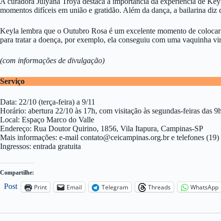
A curadora Julyana Troya destaca a importância da experiência de Key
momentos difíceis em união e gratidão. Além da dança, a bailarina di
Keyla lembra que o Outubro Rosa é um excelente momento de colocar os
para tratar a doença, por exemplo, ela conseguiu com uma vaquinha virt
(com informações de divulgação)
Serviço
Data: 22/10 (terça-feira) a 9/11
Horário: abertura 22/10 às 17h, com visitação às segundas-feiras das 9h
Local: Espaço Marco do Valle
Endereço: Rua Doutor Quirino, 1856, Vila Itapura, Campinas-SP
Mais informações: e-mail
contato@ceicampinas.org.br
e telefones (19
Ingressos: entrada gratuita
Compartilhe:
Post
Print
Email
Telegram
Threads
WhatsApp