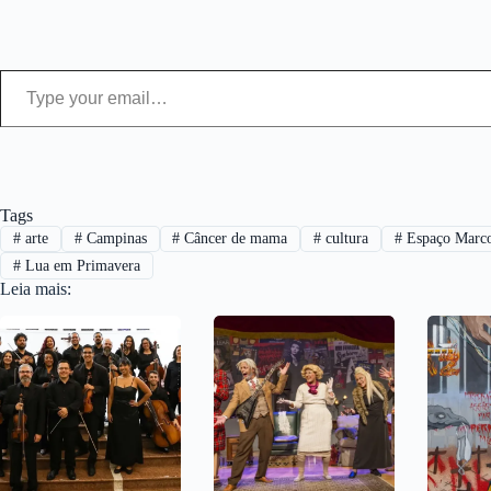
Type your email…
Tags
#
arte
#
Campinas
#
Câncer de mama
#
cultura
#
Espaço Marco
#
Lua em Primavera
Leia mais: