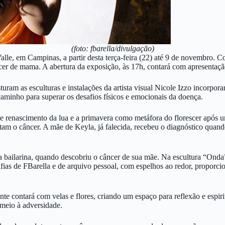
(foto: fbarella/divulgação)
le, em Campinas, a partir desta terça-feira (22) até 9 de novembro. C
cer de mama. A abertura da exposição, às 17h, contará com apresentação
ram as esculturas e instalações da artista visual Nicole Izzo incorpor
aminho para superar os desafios físicos e emocionais da doença.
renascimento da lua e a primavera como metáfora do florescer após um
ntam o câncer. A mãe de Keyla, já falecida, recebeu o diagnóstico quand
ailarina, quando descobriu o câncer de sua mãe. Na escultura “Onda”, a
grafias de FBarella e de arquivo pessoal, com espelhos ao redor, prop
nte contará com velas e flores, criando um espaço para reflexão e espi
meio à adversidade.