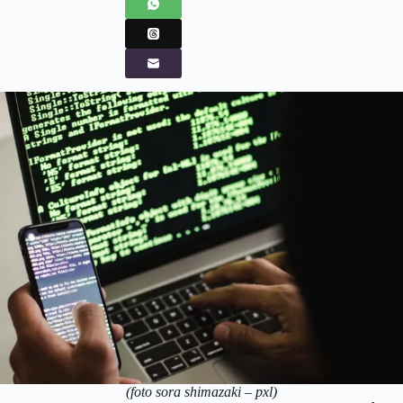
(foto sora shimazaki – pxl)