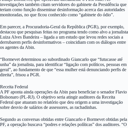
investigações também citam servidores do gabinete da Presidência que
teriam como função disseminar desinformação acerca das autoridades
monitoradas, no que ficou conhecido como “gabinete do ódio”.
Em parecer, a Procuradoria-Geral da República (PGR), por exemplo,
destacou que pesquisas feitas no programa tendo como alvo a jornalista
Luiza Alves Bandeira – ligada a um estudo que levou redes sociais a
derrubarem perfis desinformativos – coincidiam com os diálogos entre
os agentes da Abin.
“Bormevet determinou ao subordinado Giancarlo que “futucasse até
unha” da jornalista, para identificar “ligação com políticos, pessoas em
geral”, ao fundamento de que “essa mulher está denunciando perfis de
direita”, frisou a PGR.
Receita Federal
A PF aponta ainda operações da Abin para beneficiar o senador Flavio
Bolsonaro (PL-RJ). O objetivo seria atingir auditores da Receita
Federal que atuaram no relatório que deu origem a uma investigação
sobre desvio de salários de assessores, as rachadinhas.
Segundo as conversas obtidas entre Giancarlo e Bormevet obtidas pela
PF, a operação buscava “podres e relações políticas” dos auditores. “O