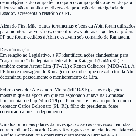
de inteligência do campo técnico para o campo político servindo para
interesse não republicano, diverso da produção de inteligência de
Estado”, acrescenta o relatório da PF.
Além do First Mile, outras ferramentas e bens da Abin foram utilizados
para monitorar adversários, como drones, viaturas e agentes da própria
PF que foram cedidos à Abin e estavam sob comando de Ramagem.
Desinformação
Em relação ao Legislativo, a PF identificou ações clandestinas para
“caçar podres” do deputado federal Kim Kataguiri (União-SP) e
também contra Arthur Lira (PP-AL) e Renan Calheiros (MDB-AL). A
PF trouxe mensagem de Ramagem que indica que o ex-diretor da Abin
determinou pessoalmente o monitoramento de Lira.
Sobre o senador Alessandro Vieira (MDB-SE), as investigações
mostram que na época em que foi espionado atuava na Comissão
Parlamentar de Inquérito (CPI) da Pandemia e havia requerido que o
vereador Carlos Bolsonaro (PL-RJ), filho do presidente, fosse
convocado a prestar depoimento.
Um dos principais pilares da investigação são as conversas mantidas
entre o militar Giancarlo Gomes Rodrigues e o policial federal Marcelo
Araújo Bormevet, que operavam diretamente o First Mile. As