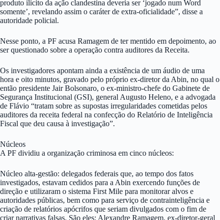
produto ilícito da ação clandestina deveria ser ‘jogado num Word
somente’, revelando assim o caráter de extra-oficialidade”, disse a
autoridade policial.
Nesse ponto, a PF acusa Ramagem de ter mentido em depoimento, ao
ser questionado sobre a operação contra auditores da Receita.
Os investigadores apontam ainda a existência de um áudio de uma
hora e oito minutos, gravado pelo próprio ex-diretor da Abin, no qual o
então presidente Jair Bolsonaro, o ex-ministro-chefe do Gabinete de
Segurança Institucional (GSI), general Augusto Heleno, e a advogada
de Flávio “tratam sobre as supostas irregularidades cometidas pelos
auditores da receita federal na confecção do Relatório de Inteligência
Fiscal que deu causa à investigação”.
Núcleos
A PF dividiu a organização criminosa em cinco núcleos:
Núcleo alta-gestão: delegados federais que, ao tempo dos fatos
investigados, estavam cedidos para a Abin exercendo funções de
direção e utilizaram o sistema First Mile para monitorar alvos e
autoridades públicas, bem como para serviço de contrainteligência e
criação de relatórios apócrifos que seriam divulgados com o fim de
criar narrativas falsas. São eles: Alexandre Ramagem, ex-diretor-geral