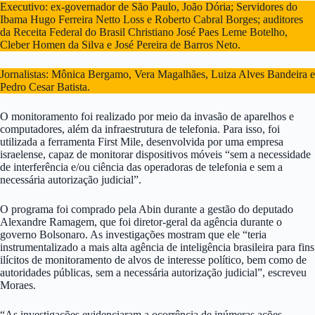
Executivo: ex-governador de São Paulo, João Dória; Servidores do
Ibama Hugo Ferreira Netto Loss e Roberto Cabral Borges; auditores
da Receita Federal do Brasil Christiano José Paes Leme Botelho,
Cleber Homen da Silva e José Pereira de Barros Neto.
Jornalistas: Mônica Bergamo, Vera Magalhães, Luiza Alves Bandeira e
Pedro Cesar Batista.
O monitoramento foi realizado por meio da invasão de aparelhos e
computadores, além da infraestrutura de telefonia. Para isso, foi
utilizada a ferramenta First Mile, desenvolvida por uma empresa
israelense, capaz de monitorar dispositivos móveis “sem a necessidade
de interferência e/ou ciência das operadoras de telefonia e sem a
necessária autorização judicial”.
O programa foi comprado pela Abin durante a gestão do deputado
Alexandre Ramagem, que foi diretor-geral da agência durante o
governo Bolsonaro. As investigações mostram que ele “teria
instrumentalizado a mais alta agência de inteligência brasileira para fins
ilícitos de monitoramento de alvos de interesse político, bem como de
autoridades públicas, sem a necessária autorização judicial”, escreveu
Moraes.
“As investigações evidenciaram a ocorrência de inúmeras ações