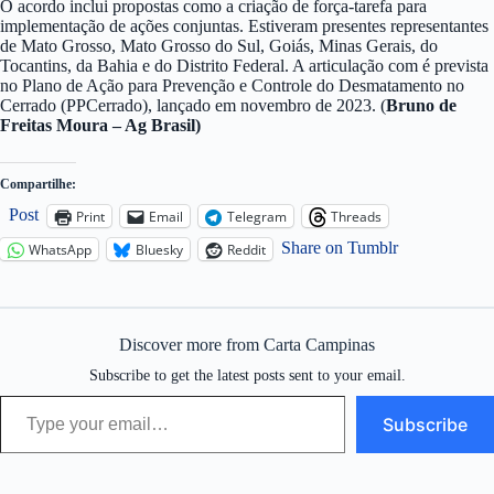
O acordo inclui propostas como a criação de força-tarefa para
implementação de ações conjuntas. Estiveram presentes representantes
de Mato Grosso, Mato Grosso do Sul, Goiás, Minas Gerais, do
Tocantins, da Bahia e do Distrito Federal. A articulação com é prevista
no Plano de Ação para Prevenção e Controle do Desmatamento no
Cerrado (PPCerrado), lançado em novembro de 2023. (
Bruno de
Freitas Moura – Ag Brasil)
Compartilhe:
Post
Print
Email
Telegram
Threads
Share on Tumblr
WhatsApp
Bluesky
Reddit
Discover more from Carta Campinas
Subscribe to get the latest posts sent to your email.
Type your email…
Subscribe