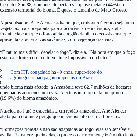
Cerrado. São 88,5 milhões de hectares – quase metade (44%) da
extensão territorial do bioma. É quase o tamanho de Mato Grosso.
A pesquisadora Ane Alencar adverte que, embora o Cerrado seja uma
vegetação mais preparada para a ocorrência de incêndios, a alta
frequência com que o fogo afeta a região debilita o ecossistema, que
apresenta características savânicas, com vegetação rasteira.
“É muito mais difícil debelar o fogo”, diz ela. “Na hora em que o fogo
está mais forte, com muito vento, é impossível combater.”
S
Com ITR congelado há 40 anos, super-ricos do
e
agronegócio não pagam impostos no Brasil
g
undo bioma mais afetado, a Amazônia teve 82,7 milhões de hectares
queimados ao menos uma vez. A extensão representa um quinto
(19,6%) do bioma amazônico.
Nascida no Pará e especialista em região amazônica, Ane Alencar
alerta para o grande perigo que incêndios oferecem a florestas.
“Formações florestais não são adaptadas ao fogo, elas são sensíveis”,
avalia. “Uma vez queimadas, o processo de recuperação é muito lento