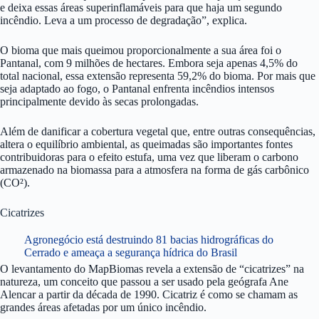
e deixa essas áreas superinflamáveis para que haja um segundo
incêndio. Leva a um processo de degradação”, explica.
O bioma que mais queimou proporcionalmente a sua área foi o
Pantanal, com 9 milhões de hectares. Embora seja apenas 4,5% do
total nacional, essa extensão representa 59,2% do bioma. Por mais que
seja adaptado ao fogo, o Pantanal enfrenta incêndios intensos
principalmente devido às secas prolongadas.
Além de danificar a cobertura vegetal que, entre outras consequências,
altera o equilíbrio ambiental, as queimadas são importantes fontes
contribuidoras para o efeito estufa, uma vez que liberam o carbono
armazenado na biomassa para a atmosfera na forma de gás carbônico
(CO²).
Cicatrizes
Agronegócio está destruindo 81 bacias hidrográficas do
Cerrado e ameaça a segurança hídrica do Brasil
O levantamento do MapBiomas revela a extensão de “cicatrizes” na
natureza, um conceito que passou a ser usado pela geógrafa Ane
Alencar a partir da década de 1990. Cicatriz é como se chamam as
grandes áreas afetadas por um único incêndio.