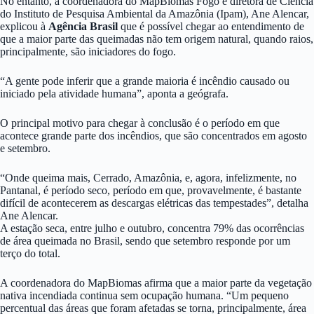
No entanto, a coordenadora do MapBiomas Fogo e diretora de Ciência
do Instituto de Pesquisa Ambiental da Amazônia (Ipam), Ane Alencar,
explicou à
Agência Brasil
que é possível chegar ao entendimento de
que a maior parte das queimadas não tem origem natural, quando raios,
principalmente, são iniciadores do fogo.
“A gente pode inferir que a grande maioria é incêndio causado ou
iniciado pela atividade humana”, aponta a geógrafa.
O principal motivo para chegar à conclusão é o período em que
acontece grande parte dos incêndios, que são concentrados em agosto
e setembro.
“Onde queima mais, Cerrado, Amazônia, e, agora, infelizmente, no
Pantanal, é período seco, período em que, provavelmente, é bastante
difícil de acontecerem as descargas elétricas das tempestades”, detalha
Ane Alencar.
A estação seca, entre julho e outubro, concentra 79% das ocorrências
de área queimada no Brasil, sendo que setembro responde por um
terço do total.
A coordenadora do MapBiomas afirma que a maior parte da vegetação
nativa incendiada continua sem ocupação humana. “Um pequeno
percentual das áreas que foram afetadas se torna, principalmente, área