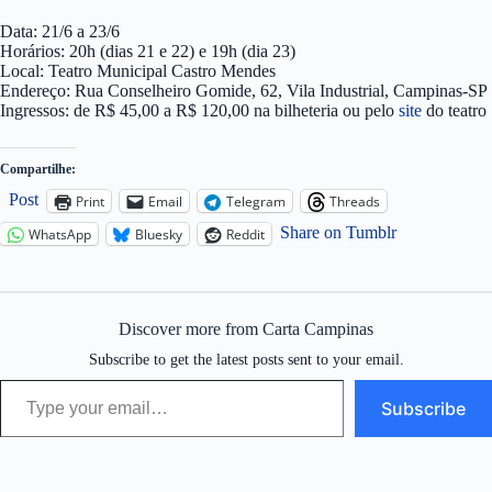
Data: 21/6 a 23/6
Horários: 20h (dias 21 e 22) e 19h (dia 23)
Local: Teatro Municipal Castro Mendes
Endereço: Rua Conselheiro Gomide, 62, Vila Industrial, Campinas-SP
Ingressos: de R$ 45,00 a R$ 120,00 na bilheteria ou pelo
site
do teatro
Compartilhe:
Post
Print
Email
Telegram
Threads
Share on Tumblr
WhatsApp
Bluesky
Reddit
Discover more from Carta Campinas
Subscribe to get the latest posts sent to your email.
Type your email…
Subscribe