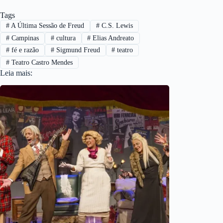
Tags
#
A Última Sessão de Freud
#
C.S. Lewis
#
Campinas
#
cultura
#
Elias Andreato
#
fé e razão
#
Sigmund Freud
#
teatro
#
Teatro Castro Mendes
Leia mais: