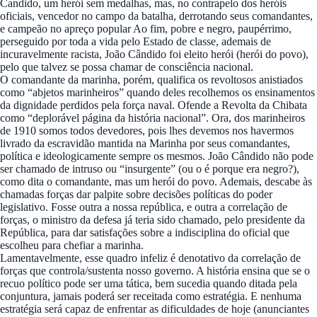
Candido, um herói sem medalhas, mas, no contrapelo dos heróis
oficiais, vencedor no campo da batalha, derrotando seus comandantes,
e campeão no apreço popular Ao fim, pobre e negro, paupérrimo,
perseguido por toda a vida pelo Estado de classe, ademais de
incuravelmente racista, João Cândido foi eleito herói (herói do povo),
pelo que talvez se possa chamar de consciência nacional.
O comandante da marinha, porém, qualifica os revoltosos anistiados
como “abjetos marinheiros” quando deles recolhemos os ensinamentos
da dignidade perdidos pela força naval. Ofende a Revolta da Chibata
como “deplorável página da história nacional”. Ora, dos marinheiros
de 1910 somos todos devedores, pois lhes devemos nos havermos
livrado da escravidão mantida na Marinha por seus comandantes,
política e ideologicamente sempre os mesmos. João Cândido não pode
ser chamado de intruso ou “insurgente” (ou o é porque era negro?),
como dita o comandante, mas um herói do povo. Ademais, descabe às
chamadas forças dar palpite sobre decisões políticas do poder
legislativo. Fosse outra a nossa república, e outra a correlação de
forças, o ministro da defesa já teria sido chamado, pelo presidente da
República, para dar satisfações sobre a indisciplina do oficial que
escolheu para chefiar a marinha.
Lamentavelmente, esse quadro infeliz é denotativo da correlação de
forças que controla/sustenta nosso governo. A história ensina que se o
recuo político pode ser uma tática, bem sucedia quando ditada pela
conjuntura, jamais poderá ser receitada como estratégia. E nenhuma
estratégia será capaz de enfrentar as dificuldades de hoje (anunciantes