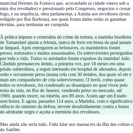
marechal Hermes da Fonseca que, acovardado (a cidade estava sob a
mira dos revoltados) e pressionado pelo Congresso, negociou o cessar
fogo, e na sequência, obra parlamentar, a Anistia aos revoltosos (texto
redigido por Rui Barbosa), aos quais foram dadas todas as garantias
devidas, para nenhuma ser cumprida.
À prática impune e centenária do crime da tortura, a marinha brasileira
de Tamandaré ajunta a felonia, marca de ferro em brasa da qual jamais
se limpará. Após entregarem as belonaves, os marinheiros foram
presos, torturados e muitos assassinados. Os sobreviventes perseguidos
por toda a vida. Todos os anistiados foram expulsos da marinha! João
Cândido permaneceu detido, a primeira vez, por 18 meses em uma
prisão subterrânea, a seguir internado em hospital de alienados, depois
solto e novamente preso (numa cela com 30 detidos, dos quais só ele e
mais um companheiro de cela sobreviveram). O herói, como quase
todos os revoltosos, foi condenado ao desamparo no qual viveu pelo
resto da vida, no Rio de Janeiro, vendendo peixe no mercado, até
1969, quando morre, na miséria, aos 89 anos. Assim age um Estado
sem honra. E agora, passados 114 anos, a Marinha, com o significativo
silêncio do ministro da defesa, investe desabridamente contra a honra
do almirante negro e açoita a memória dos revoltosos.
Mas ainda não seria tudo. Falta falar nos massacres da ilha das cobras e
do Satélite.