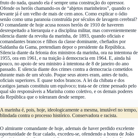
fruto do nada, quando ela é sempre uma construção do opressor.
Ofende os heróis chamando-os de “abjetos marinheiros”, quando o
levante já é um velho de mais de cem anos. Como explicar o ódio
senão como uma paranoia construída por séculos de lavagem cerebral?
O comandante de hoje acusa nossos heróis de 1910 de haverem
desrespeitado a hierarquia e a disciplina militar, mas convenientemente
silencia diante da revolta da marinha, de 1893, quando oficiais e
comandantes brancos e filhos da classe dominante, chefiados por
Saldanha da Gama, pretendiam depor o presidente da República.
Silencia diante da felonia dos ministros da marinha, ora na intentona de
1955, ora em 1961, e na traição à democracia em 1964. E, ainda há
pouco, no apoio de seu ministro à intentona de 8 de janeiro do ano
passado. E silencia diante dos crimes contra a democracia cometidos
durante mais de um século. Poque seus atores eram, antes de tudo,
oficiais superiores. E quase todos brancos. A lei da chibata e dos
castigos jamais constituiu um equívoco; trata-se de crime pensado pelo
qual são responsáveis a Marinha como coletivo, e os demais poderes
da República que o toleraram desde sempre.
A marinha é, pois, hoje, ideologicamente a mesma, imutável no tempo,
blindada contra o processo histórico. Conservadora e racista.
O almirante comandante de hoje, ademais de haver perdido excelente
oportunidade de ficar calado, excedeu-se, ofendendo a honra de João