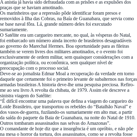
A anistia já havia sido defraudada com as prisões e as expulsões dos
praças que se haviam amotinado.
Os marinheiros que a repressão pôde identificar foram presos e
removidos à Ilha das Cobras, na Baía de Guanabara, que servia como
se base naval fôra. Lá, grande número deles foi executado
sumariamente.
O Satélite era um cargueiro mercante, no qual, às vésperas do Natal,
foi embarcado um número ainda incerto de brasileiros desagradáveis
ao governo do Marechal Hermes. Boa oportunidade para as fileiras
também se verem livres dos militares amotinados, e o evento foi
exclusivamente de ordem militar, sem quaisquer considerações com a
organização política, ou econômica, sem qualquer nível de
preocupação com o processo social.
Deve-se ao jornalista Edmar Moal a recuperação da verdade em torno
daquele que certamente foi o primeiro levante de subalternos nas forças
armadas brasileiras A historia deve-lhe uma pesquisa preciosa. Refiro-
me ao seu livro A revolta da chibata, de 1979. Assim ele descreve a
sinistra viagem do Satélite:
“É difícil encontrar uma palavra que defina a viagem do cargueiro do
Loide Brasileiro, que transportou os rebeldes do “Batalhão Naval” e
dos vasos-de-guerra, fuzilando-os sumariamente em alto mar, a partir
da saída do paquete da Baia de Guanabara, na noite do Natal de 1910.
Outros tombaram assassinados nas selvas do Amazonas”.
O comandante de hoje diz que a insurgência é um opróbio, e não põe
na mesa o horror da tortura, dos assassinatos, como se a revolta fosse