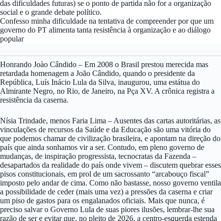
das dificuldades futuras) se o ponto de partida não for a organização
social e o grande debate político.
Confesso minha dificuldade na tentativa de compreender por que um
governo do PT alimenta tanta resistência à organização e ao diálogo
popular
Honrando Joào Cândido – Em 2008 o Brasil prestou merecida mas
retardada homenagem a João Cândido, quando o presidente da
República, Luís Inácio Lula da Silva, inaugurou, uma estátua do
Almirante Negro, no Rio, de Janeiro, na Pça XV. A crônica registra a
resistência da caserna.
Nísia Trindade, menos Faria Lima – Ausentes das cartas autoritárias, as
vinculações de recursos da Saúde e da Educação são uma vitória do
que podemos chamar de civilização brasileira, e apontam na direção do
país que ainda sonhamos vir a ser. Contudo, em pleno governo de
mudanças, de inspiração progressista, tecnocratas da Fazenda –
desapartados da realidade do país onde vivem – discutem quebrar esses
pisos constitucionais, em prol de um sacrossanto “arcabouço fiscal”
imposto pelo andar de cima. Como não bastasse, nosso governo ventila
a possibilidade de ceder (mais uma vez) a pressões da caserna e criar
um piso de gastos para os engalanados oficiais. Mais que nunca, é
preciso salvar o Governo Lula de suas piores ilusões, lembrar-lhe sua
razão de ser e evitar que, no pleito de 2026, a centro-esquerda estenda