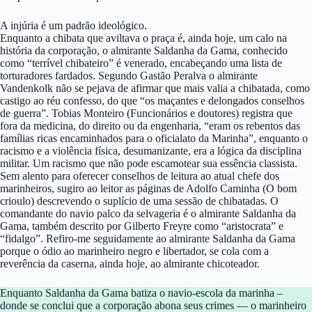
A injúria é um padrão ideológico.
Enquanto a chibata que aviltava o praça é, ainda hoje, um calo na
história da corporação, o almirante Saldanha da Gama, conhecido
como “terrível chibateiro” é venerado, encabeçando uma lista de
torturadores fardados. Segundo Gastão Peralva o almirante
Vandenkolk não se pejava de afirmar que mais valia a chibatada, como
castigo ao réu confesso, do que “os maçantes e delongados conselhos
de guerra”. Tobias Monteiro (Funcionários e doutores) registra que
fora da medicina, do direito ou da engenharia, “eram os rebentos das
famílias ricas encaminhados para o oficialato da Marinha”, enquanto o
racismo e a violência física, desumanizante, era a lógica da disciplina
militar. Um racismo que não pode escamotear sua essência classista.
Sem alento para oferecer conselhos de leitura ao atual chefe dos
marinheiros, sugiro ao leitor as páginas de Adolfo Caminha (O bom
crioulo) descrevendo o suplício de uma sessão de chibatadas. O
comandante do navio palco da selvageria é o almirante Saldanha da
Gama, também descrito por Gilberto Freyre como “aristocrata” e
“fidalgo”. Refiro-me seguidamente ao almirante Saldanha da Gama
porque o ódio ao marinheiro negro e libertador, se cola com a
reverência da caserna, ainda hoje, ao almirante chicoteador.
Enquanto Saldanha da Gama batiza o navio-escola da marinha –
donde se conclui que a corporação abona seus crimes — o marinheiro