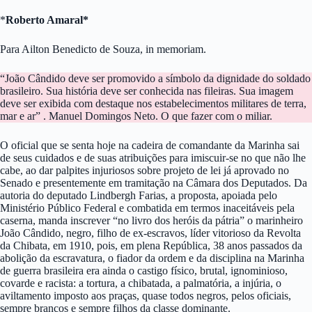
*
Roberto Amaral*
Para Ailton Benedicto de Souza, in memoriam.
“João Cândido deve ser promovido a símbolo da dignidade do soldado
brasileiro. Sua história deve ser conhecida nas fileiras. Sua imagem
deve ser exibida com destaque nos estabelecimentos militares de terra,
mar e ar” . Manuel Domingos Neto. O que fazer com o miliar.
O oficial que se senta hoje na cadeira de comandante da Marinha sai
de seus cuidados e de suas atribuições para imiscuir-se no que não lhe
cabe, ao dar palpites injuriosos sobre projeto de lei já aprovado no
Senado e presentemente em tramitação na Câmara dos Deputados. Da
autoria do deputado Lindbergh Farias, a proposta, apoiada pelo
Ministério Público Federal e combatida em termos inaceitáveis pela
caserna, manda inscrever “no livro dos heróis da pátria” o marinheiro
João Cândido, negro, filho de ex-escravos, líder vitorioso da Revolta
da Chibata, em 1910, pois, em plena República, 38 anos passados da
abolição da escravatura, o fiador da ordem e da disciplina na Marinha
de guerra brasileira era ainda o castigo físico, brutal, ignominioso,
covarde e racista: a tortura, a chibatada, a palmatória, a injúria, o
aviltamento imposto aos praças, quase todos negros, pelos oficiais,
sempre brancos e sempre filhos da classe dominante.