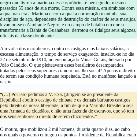
negro que livrou a marinha desse opróbrio– é perseguido, mesmo
passados 55 anos de sua morte. Contra essa miséria, em simbiose com
a qual nascera a Marinha e com a qual a corporação mantinha sua
disciplina de aço, dependente da destruição do caráter de seus marujos,
levantou-se o Almirante Negro, e no campo de batalha em que se
transformaria a Bahia de Guanabara, derrotou os fidalgos seus algozes,
oficiais da classe dominante.
A revolta dos marinheiros, contra os castigos e os baixos salários, a
escassa alimentação, o tempo de serviço exagerado, instalou-se no dia
22 de setembro de 1910, no encouraçado Minas Gerais, liderada por
João Cândido. O que pleiteavam esses brasileiros desamparados,
tratados pelos seus superiores como rebotalho social? Apenas o direito
de terem sua condição humana respeitada. Está no manifesto lançado à
nação:
“(…) Por isso pedimos a V. Exa. [dirigem-se ao presidente da
República] abolir o castigo de chibata e os demais bárbaros castigos
pelo direito da nossa liberdade, a fim de que a Marinha Brasileira seja
uma Armada de cidadãos, e não uma fazenda de escravos, que só tem
dos seus senhores o direito de serem chicoteados.”
O motim, que mobilizou 2 mil homens, duraria quatro dias, ao cabo
dos quais o governo entregou os pontos. Presidente da República era o