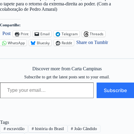
o tapete para o retorno da extrema-direita ao poder. (Com a
colaboração de Pedro Amaral)
Compartilhe:
Post
Print
Email
Telegram
Threads
Share on Tumblr
WhatsApp
Bluesky
Reddit
Discover more from Carta Campinas
Subscribe to get the latest posts sent to your email.
Type your email…
Subscribe
Tags
#
escravidão
#
história do Brasil
#
João Cândido