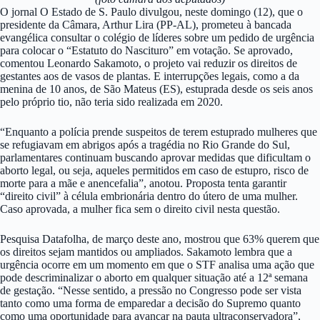
O jornal O Estado de S. Paulo divulgou, neste domingo (12), que o
presidente da Câmara, Arthur Lira (PP-AL), prometeu à bancada
evangélica consultar o colégio de líderes sobre um pedido de urgência
para colocar o “Estatuto do Nascituro” em votação. Se aprovado,
comentou Leonardo Sakamoto, o projeto vai reduzir os direitos de
gestantes aos de vasos de plantas. E interrupções legais, como a da
menina de 10 anos, de São Mateus (ES), estuprada desde os seis anos
pelo próprio tio, não teria sido realizada em 2020.
“Enquanto a polícia prende suspeitos de terem estuprado mulheres que
se refugiavam em abrigos após a tragédia no Rio Grande do Sul,
parlamentares continuam buscando aprovar medidas que dificultam o
aborto legal, ou seja, aqueles permitidos em caso de estupro, risco de
morte para a mãe e anencefalia”, anotou. Proposta tenta garantir
“direito civil” à célula embrionária dentro do útero de uma mulher.
Caso aprovada, a mulher fica sem o direito civil nesta questão.
Pesquisa Datafolha, de março deste ano, mostrou que 63% querem que
os direitos sejam mantidos ou ampliados. Sakamoto lembra que a
urgência ocorre em um momento em que o STF analisa uma ação que
pode descriminalizar o aborto em qualquer situação até a 12ª semana
de gestação. “Nesse sentido, a pressão no Congresso pode ser vista
tanto como uma forma de emparedar a decisão do Supremo quanto
como uma oportunidade para avançar na pauta ultraconservadora”,