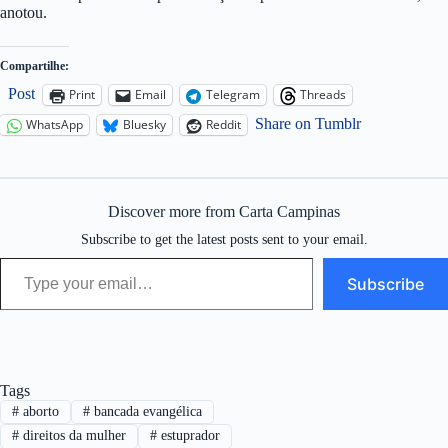
anotou.
Compartilhe:
Post
Print
Email
Telegram
Threads
Share on Tumblr
WhatsApp
Bluesky
Reddit
Discover more from Carta Campinas
Subscribe to get the latest posts sent to your email.
Type your email…
Subscribe
Tags
#
aborto
#
bancada evangélica
#
direitos da mulher
#
estuprador