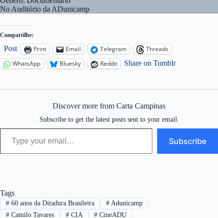
Gênero: Documentário
No Auditório da ADunicamp
Compartilhe:
Post
Print
Email
Telegram
Threads
Share on Tumblr
WhatsApp
Bluesky
Reddit
Discover more from Carta Campinas
Subscribe to get the latest posts sent to your email.
Type your email…
Subscribe
Tags
#
60 anos da Ditadura Brasileira
#
Adunicamp
#
Camilo Tavares
#
CIA
#
CineADU