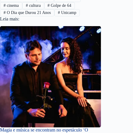
#
cinema
#
cultura
#
Golpe de 64
#
O Dia que Durou 21 Anos
#
Unicamp
Leia mais:
Magia e música se encontram no espetáculo ‘O