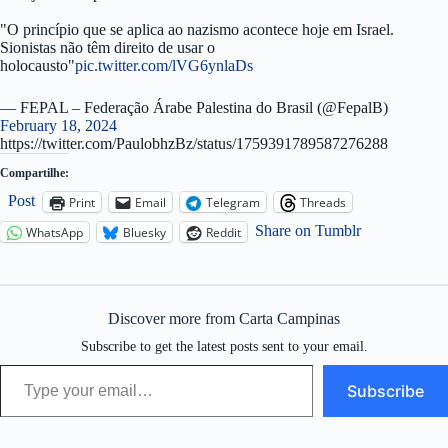
"O princípio que se aplica ao nazismo acontece hoje em Israel.
Sionistas não têm direito de usar o
holocausto"
pic.twitter.com/lVG6ynlaDs
— FEPAL – Federação Árabe Palestina do Brasil (@FepalB)
February 18, 2024
https://twitter.com/PaulobhzBz/status/1759391789587276288
Compartilhe:
Post
Print
Email
Telegram
Threads
Share on Tumblr
WhatsApp
Bluesky
Reddit
Discover more from Carta Campinas
Subscribe to get the latest posts sent to your email.
Type your email…
Subscribe