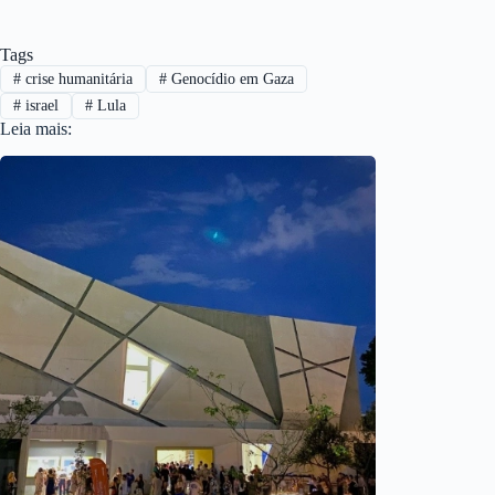
Tags
#
crise humanitária
#
Genocídio em Gaza
#
israel
#
Lula
Leia mais: