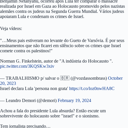
Benjamin Netanyahu, ocorreu após Lula ter comparar o massacre
realizada por Israel em Gaza ao Holocausto promovido pelos nazistas
alemães contra os judeus na Segunda Guerra Mundial. Vários judeus
apoiaram Lula e condenam os crimes de Israel.
Veja vídeos:
"…Meus pais estiveram no levante do Gueto de Varsóvia. É por seus
ensinamentos que não ficarei em silêncio sobre os crimes que Israel
comete contra os palestinos!"
Norman G. Finkelstein, autor de "A indústria do Holocausto ".
pic.twitter.com/3KQSKw3xiv
— TRABALHISMO p/ salvar o 🇧🇷 (@vozdassombrass)
October
20, 2023
Israel declara Lula 'persona non grata'
https://t.co/loz0nwHA8C
— Leandro Demori (@demori)
February 19, 2024
Achou a fala do presidente Lula absurda? Então escute um
sobrevivente do holocausto sobre "israel" e o sionismo.
Tem jornalista precisando…