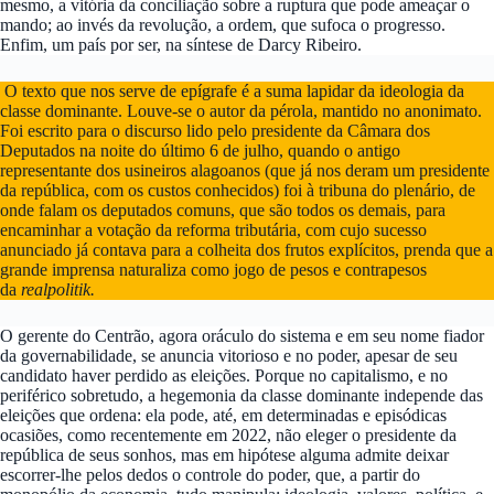
mesmo, a vitória da conciliação sobre a ruptura que pode ameaçar o
mando; ao invés da revolução, a ordem, que sufoca o progresso.
Enfim, um país por ser, na síntese de Darcy Ribeiro.
O texto que nos serve de epígrafe é a suma lapidar da ideologia da
classe dominante. Louve-se o autor da pérola, mantido no anonimato.
Foi escrito para o discurso lido pelo presidente da Câmara dos
Deputados na noite do último 6 de julho, quando o antigo
representante dos usineiros alagoanos (que já nos deram um presidente
da república, com os custos conhecidos) foi à tribuna do plenário, de
onde falam os deputados comuns, que são todos os demais, para
encaminhar a votação da reforma tributária, com cujo sucesso
anunciado já contava para a colheita dos frutos explícitos, prenda que a
grande imprensa naturaliza como jogo de pesos e contrapesos
da
realpolitik.
O gerente do Centrão, agora oráculo do sistema e em seu nome fiador
da governabilidade, se anuncia vitorioso e no poder, apesar de seu
candidato haver perdido as eleições. Porque no capitalismo, e no
periférico sobretudo, a hegemonia da classe dominante independe das
eleições que ordena: ela pode, até, em determinadas e episódicas
ocasiões, como recentemente em 2022, não eleger o presidente da
república de seus sonhos, mas em hipótese alguma admite deixar
escorrer-lhe pelos dedos o controle do poder, que, a partir do