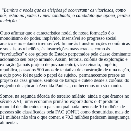
“Lembro a vocês que as eleições já ocorreram: os vitoriosos, como
nós, estão no poder. O meu candidato, o candidato que apoiei, perdeu
a eleição.”
Ouso afirmar que a característica nodal de nossa formação é o
monolitismo do poder, impávido, insensível ao progresso social,
arcaico e no entanto irremovível. Imune às transformações econômicas
e sociais, às rebeliões, às insurreições massacradas, como às
“revoluções” e aos golpes de Estado perpetrados pela classe dominante
acionando seu braço armado. Assim, feitoria, colônia de exploração e
extração (jamais projeto de povoamento), vice-reinado, império,
república, passados 500 anos de tentativa de construção de uma nação,
a cujo povo foi negado o papel de sujeito, permanecemos presos ao
projeto da casa-grande, senhora de baraço e cutelo desde a colônia: do
engenho de açúcar à Avenida Paulista, conhecemos um só mando.
Somos, na segunda década do terceiro milênio, ainda o que éramos no
século XVI, uma economia primário-exportadora: o 3º produtor
mundial de alimentos em país no qual nada menos de 10 milhões de
pessoas são classificadas pela FAO (ONU) como desnutridas, mais de
21 milhões não têm o que comer, e 70,3 milhões padecem insegurança
alimentar.