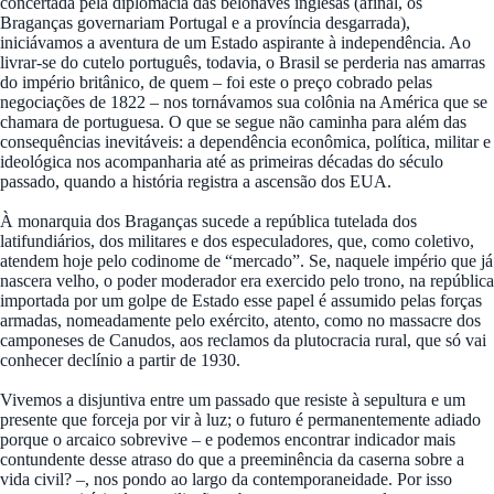
concertada pela diplomacia das belonaves inglesas (afinal, os
Braganças governariam Portugal e a província desgarrada),
iniciávamos a aventura de um Estado aspirante à independência. Ao
livrar-se do cutelo português, todavia, o Brasil se perderia nas amarras
do império britânico, de quem – foi este o preço cobrado pelas
negociações de 1822 – nos tornávamos sua colônia na América que se
chamara de portuguesa. O que se segue não caminha para além das
consequências inevitáveis: a dependência econômica, política, militar e
ideológica nos acompanharia até as primeiras décadas do século
passado, quando a história registra a ascensão dos EUA.
À monarquia dos Braganças sucede a república tutelada dos
latifundiários, dos militares e dos especuladores, que, como coletivo,
atendem hoje pelo codinome de “mercado”. Se, naquele império que já
nascera velho, o poder moderador era exercido pelo trono, na república
importada por um golpe de Estado esse papel é assumido pelas forças
armadas, nomeadamente pelo exército, atento, como no massacre dos
camponeses de Canudos, aos reclamos da plutocracia rural, que só vai
conhecer declínio a partir de 1930.
Vivemos a disjuntiva entre um passado que resiste à sepultura e um
presente que forceja por vir à luz; o futuro é permanentemente adiado
porque o arcaico sobrevive – e podemos encontrar indicador mais
contundente desse atraso do que a preeminência da caserna sobre a
vida civil? –, nos pondo ao largo da contemporaneidade. Por isso