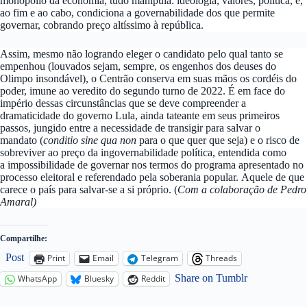
monopólio da economia, tudo manipula: ideologia, valores, política, e,
ao fim e ao cabo, condiciona a governabilidade dos que permite
governar, cobrando preço altíssimo à república.
Assim, mesmo não logrando eleger o candidato pelo qual tanto se
empenhou (louvados sejam, sempre, os engenhos dos deuses do
Olimpo insondável), o Centrão conserva em suas mãos os cordéis do
poder, imune ao veredito do segundo turno de 2022. É em face do
império dessas circunstâncias que se deve compreender a
dramaticidade do governo Lula, ainda tateante em seus primeiros
passos, jungido entre a necessidade de transigir para salvar o
mandato (
conditio sine qua non
para o que quer que seja) e o risco de
sobreviver ao preço da ingovernabilidade política, entendida como
a impossibilidade de governar nos termos do programa apresentado no
processo eleitoral e referendado pela soberania popular. Aquele de que
carece o país para salvar-se a si próprio. (
Com a colaboração de Pedro
Amaral)
Compartilhe:
Post
Print
Email
Telegram
Threads
Share on Tumblr
WhatsApp
Bluesky
Reddit