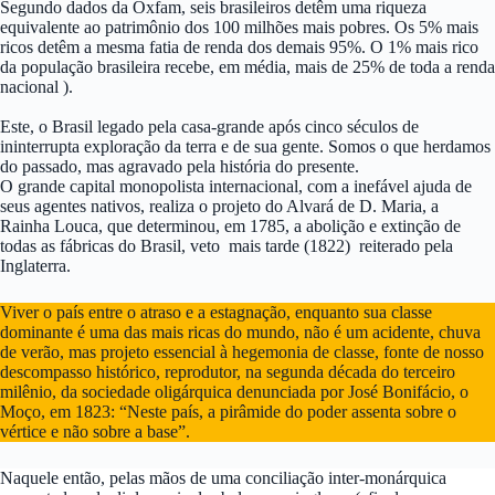
Segundo dados da Oxfam, seis brasileiros detêm uma riqueza
equivalente ao patrimônio dos 100 milhões mais pobres. Os 5% mais
ricos detêm a mesma fatia de renda dos demais 95%. O 1% mais rico
da população brasileira recebe, em média, mais de 25% de toda a renda
nacional ).
Este, o Brasil legado pela casa-grande após cinco séculos de
ininterrupta exploração da terra e de sua gente. Somos o que herdamos
do passado, mas agravado pela história do presente.
O grande capital monopolista internacional, com a inefável ajuda de
seus agentes nativos, realiza o projeto do Alvará de D. Maria, a
Rainha Louca, que determinou, em 1785, a abolição e extinção de
todas as fábricas do Brasil, veto mais tarde (1822) reiterado pela
Inglaterra.
Viver o país entre o atraso e a estagnação, enquanto sua classe
dominante é uma das mais ricas do mundo, não é um acidente, chuva
de verão, mas projeto essencial à hegemonia de classe, fonte de nosso
descompasso histórico, reprodutor, na segunda década do terceiro
milênio, da sociedade oligárquica denunciada por José Bonifácio, o
Moço, em 1823: “Neste país, a pirâmide do poder assenta sobre o
vértice e não sobre a base”.
Naquele então, pelas mãos de uma conciliação inter-monárquica