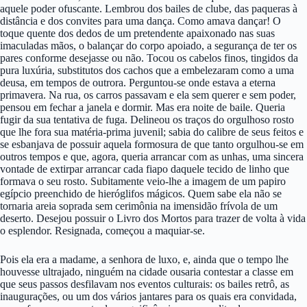
aquele poder ofuscante. Lembrou dos bailes de clube, das paqueras à
distância e dos convites para uma dança. Como amava dançar! O
toque quente dos dedos de um pretendente apaixonado nas suas
imaculadas mãos, o balançar do corpo apoiado, a segurança de ter os
pares conforme desejasse ou não. Tocou os cabelos finos, tingidos da
pura luxúria, substitutos dos cachos que a embelezaram como a uma
deusa, em tempos de outrora. Perguntou-se onde estava a eterna
primavera. Na rua, os carros passavam e ela sem querer e sem poder,
pensou em fechar a janela e dormir. Mas era noite de baile. Queria
fugir da sua tentativa de fuga. Delineou os traços do orgulhoso rosto
que lhe fora sua matéria-prima juvenil; sabia do calibre de seus feitos e
se esbanjava de possuir aquela formosura de que tanto orgulhou-se em
outros tempos e que, agora, queria arrancar com as unhas, uma sincera
vontade de extirpar arrancar cada fiapo daquele tecido de linho que
formava o seu rosto. Subitamente veio-lhe a imagem de um papiro
egípcio preenchido de hieróglifos mágicos. Quem sabe ela não se
tornaria areia soprada sem cerimônia na imensidão frívola de um
deserto. Desejou possuir o Livro dos Mortos para trazer de volta à vida
o esplendor. Resignada, começou a maquiar-se.
Pois ela era a madame, a senhora de luxo, e, ainda que o tempo lhe
houvesse ultrajado, ninguém na cidade ousaria contestar a classe em
que seus passos desfilavam nos eventos culturais: os bailes retrô, as
inaugurações, ou um dos vários jantares para os quais era convidada,