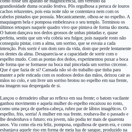
como fosse um aparato de magnificência, um veredito da
grandiosidade duma ocasião festiva. Pôs orgulhosa a peruca de louros
cachos reluzentes, pois esta noite não se contentava nem com os
cabelos pintados que possuía. Mecanicamente, olhou-se no espelho. A
maquiagem bela e pomposa embelezava o seu templo. Terminou os
últimos retoques naquele quadro vivo que pintava de forma tão morta.
O batom dançava nos dedos grossos de unhas pintadas e, quase
perfeita, sentiu que um véu cobria seu fulgor, pois naquele rosto não
conseguiu pintar, com a alma, um sorriso, que se esvaia a cada
intenção. Pois sorrir é um dom raro da vida, dom que perde lentamente
os dentes da alma. Desaparecia-se a capacidade de sorrir com o
espelho mudo. Com as pontas dos dedos, experimentou puxar a boca
de forma que se formasse na boca mal pincelada um sorriso circense.
Que é que fazia de si? Cansada não só do trabalho que tinha para
manter a pele esticada com os nodosos dedos das mãos, deixou cair as
mãos no colo, e um livre um sorriso brotou no espelho em sua frente,
na imagem sua despregada de si.
Lançou o derradeiro olhar ao reflexo em sua frente; o batom vacilante
ganhou movimento e aquela mulher do espelho encaixou no rosto,
como uma peça de quebra-cabeça, rubro par de lábios imagéticos. O
espelho, frio, sorria! A mulher em sua frente, roubava-lhe o passado e
lhe desdenhava o futuro; era jovem, não podia ter mais de quarenta
anos. Viu como ela era feliz, pomposa, orgulhosa de quem era, e como
esbanjava aquele riso em forma de meia lua de sangue, produzido na