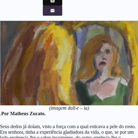
(imagem dall-e – ia)
.
Por Matheus Zucato.
Seus dedos já doíam, visto a força com a qual esticava a pele do rosto.
Era senhora, tinha a experiência gladiadora da vida, o que, se por um
lado enobrecia-lhe o saber incorpóreo, do outro arrefecia-lhe o