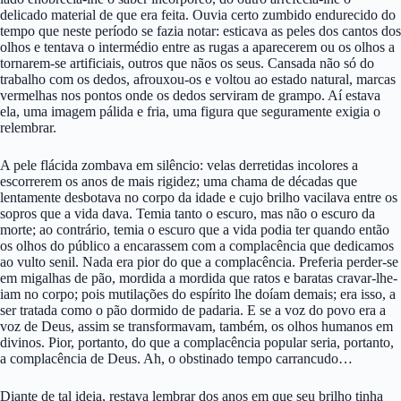
delicado material de que era feita. Ouvia certo zumbido endurecido do
tempo que neste período se fazia notar: esticava as peles dos cantos dos
olhos e tentava o intermédio entre as rugas a aparecerem ou os olhos a
tornarem-se artificiais, outros que nãos os seus. Cansada não só do
trabalho com os dedos, afrouxou-os e voltou ao estado natural, marcas
vermelhas nos pontos onde os dedos serviram de grampo. Aí estava
ela, uma imagem pálida e fria, uma figura que seguramente exigia o
relembrar.
A pele flácida zombava em silêncio: velas derretidas incolores a
escorrerem os anos de mais rigidez; uma chama de décadas que
lentamente desbotava no corpo da idade e cujo brilho vacilava entre os
sopros que a vida dava. Temia tanto o escuro, mas não o escuro da
morte; ao contrário, temia o escuro que a vida podia ter quando então
os olhos do público a encarassem com a complacência que dedicamos
ao vulto senil. Nada era pior do que a complacência. Preferia perder-se
em migalhas de pão, mordida a mordida que ratos e baratas cravar-lhe-
iam no corpo; pois mutilações do espírito lhe doíam demais; era isso, a
ser tratada como o pão dormido de padaria. E se a voz do povo era a
voz de Deus, assim se transformavam, também, os olhos humanos em
divinos. Pior, portanto, do que a complacência popular seria, portanto,
a complacência de Deus. Ah, o obstinado tempo carrancudo…
Diante de tal ideia, restava lembrar dos anos em que seu brilho tinha