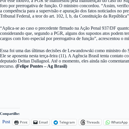
Por esse motivo, a PGR se manifestou pela manutenção do caso no Su
foro por prerrogativa de função. O ministro concordou. “Assim, verifico
a competência para a supervisão e apuração dos fatos noticiados no p
Tribunal Federal, a teor do art. 102, I, b, da Constituição da Repúbli
“Aplica-se ao caso o precedente firmado na Ação Penal 937/DF quanto
considerando que, segundo a PGR, alguns dos supostos atos podem ter 
cargos com foro especial por prerrogativa de função”, acrescentou o mi
Essa foi uma das últimas decisões de Lewandowski como ministro do 
Ele se aposenta nesta terça-feira (11). A Agência Brasil tenta contato
deputado Deltan Dallagnol. Até o momento, eles ainda não comentaram
recurso.
(Felipe Pontes – Ag Brasil)
Compartilhe:
Post
Print
Email
Telegram
Threads
WhatsApp