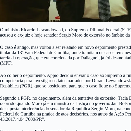
O ministro Ricardo Lewandowski, do Supremo Tribunal Federal (STF), d
acusou o ex-juiz e hoje senador Sergio Moro de extorsão no âmbito da
O caso é antigo, mas voltou a ser relatado em novo depoimento prestad
titular da 13ª Vara Federal de Curitiba, onde tramitam os casos remanes
tarefa da operação, que era coordenada por Dallagnol, já foi desmontad
(MPF).
Ao colher o depoimento, Appio decidiu enviar o caso ao Supremo a fim 
competência para investigar os fatos narrados por Duran. Lewandowsk
República (PGR), que se posicionou para que o caso fique no Supremo
Segundo a PGR, no depoimento, além da tentativa de extorsão, Tacla D
ocorrido quando Moro já era ministro da Justiça no governo Jair Bolso
de suposta interferência do senador da República Sérgio Moro, na condi
Federal de Curitiba na prática de atos decisórios, nos autos da Ação P
43.2017.4.04.7000/PR”.