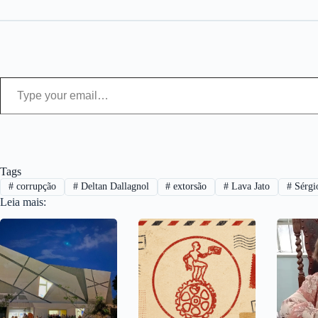
Type your email…
Tags
#
corrupção
#
Deltan Dallagnol
#
extorsão
#
Lava Jato
#
Sérgi
Leia mais: