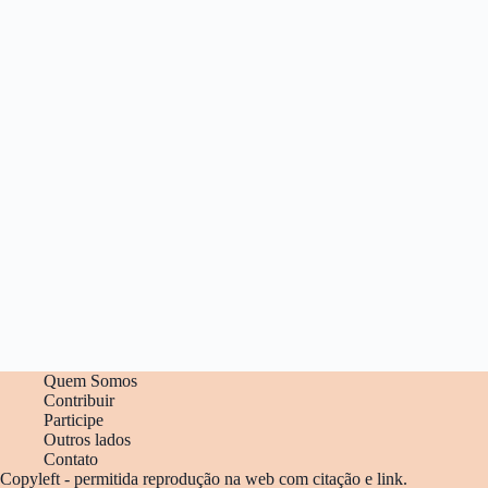
Quem Somos
Contribuir
Participe
Outros lados
Contato
Copyleft - permitida reprodução na web com citação e link.