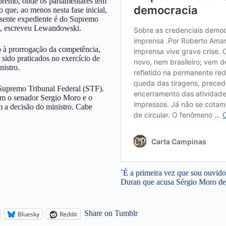
premo, onde os parlamentares têm
 que, ao menos nesta fase inicial,
resente expediente é do Supremo
ca”, escreveu Lewandowski.
 à prorrogação da competência,
sido praticados no exercício de
nistro.
Supremo Tribunal Federal (STF).
 com o senador Sergio Moro e o
 a decisão do ministro. Cabe
´É a primeira vez que sou ouvido 
Duran que acusa Sérgio Moro de
Share on Tumblr
Bluesky
Reddit