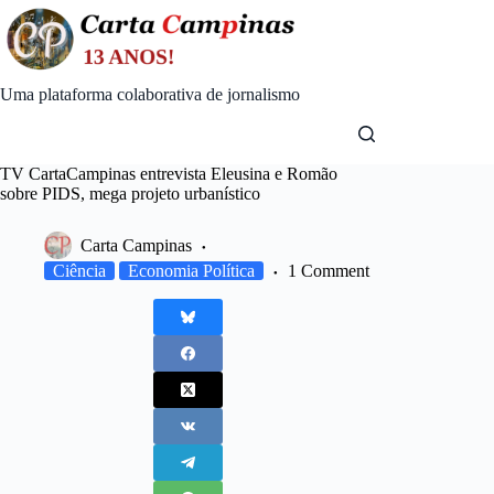
Skip
to
content
Uma plataforma colaborativa de jornalismo
TV CartaCampinas entrevista Eleusina e Romão
sobre PIDS, mega projeto urbanístico
Carta Campinas
Ciência
Economia Política
1 Comment