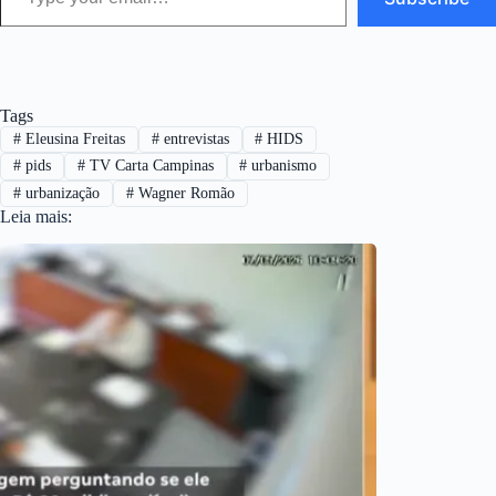
Tags
#
Eleusina Freitas
#
entrevistas
#
HIDS
#
pids
#
TV Carta Campinas
#
urbanismo
#
urbanização
#
Wagner Romão
Leia mais: