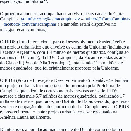
especulação imobiliária?”.
O programa pode ser acompanhado, ao vivo, pelos canais do Carta
Campinas:
youtube.com/@cartacampinastv
–
twitter/@CartaCampinas
–
facebook.com/cartacampinas
( e também estará disponível no
instagram/cartacampinas).
O HIDS (Hub Internacional para o Desenvolvimento Sustentável) é
um projeto urbanístico que envolve os campi da Unicamp (incluindo a
Fazenda Argentina, com 1,4 milhão de metros quadrados, contígua ao
campus da Unicamp), da PUC-Campinas, da Facamp e todas as áreas
do Ciatec II (Polo de Alta Tecnologia), totalizando 11,3 milhões de
metros quadrados, que foi originalmente proposto pela Unicamp.
O PIDS (Polo de Inovação e Desenvolvimento Sustentável) é também
um projeto urbanístico que está sendo proposto pela Prefeitura de
Campinas que, além de corresponder às mesmas áreas do HIDS,
acresce a elas mais 5,7 milhões de metros quadrados, totalizando 17
milhões de metros quadrados, no Distrito de Barão Geraldo, que terão
seu uso e ocupação alterados por meio de Lei Complementar. O PIDS
é, possivelmente, o maior projeto urbanístico a ser executado na
América Latina atualmente.
Diante disso, a população, não somente do Distrito como de todo o