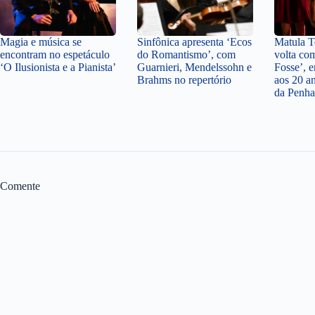
Magia e música se
Sinfônica apresenta ‘Ecos
Matula Te
encontram no espetáculo
do Romantismo’, com
volta co
‘O Ilusionista e a Pianista’
Guarnieri, Mendelssohn e
Fosse’,
Brahms no repertório
aos 20 a
da Penha
Comente