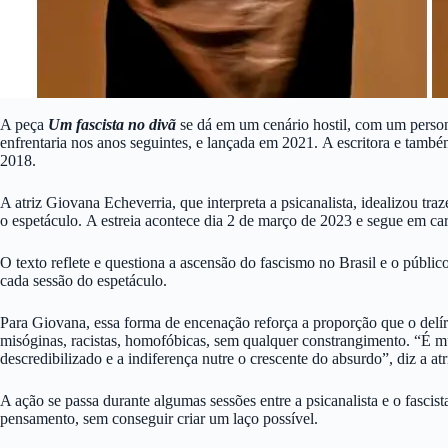
A peça
Um fascista no divã
se dá em um cenário hostil, com um persona
enfrentaria nos anos seguintes, e lançada em 2021. A escritora e também
2018.
A atriz Giovana Echeverria, que interpreta a psicanalista, idealizou tr
o espetáculo. A estreia acontece dia 2 de março de 2023 e segue em car
O texto reflete e questiona a ascensão do fascismo no Brasil e o públi
cada sessão do espetáculo.
Para Giovana, essa forma de encenação reforça a proporção que o delíri
misóginas, racistas, homofóbicas, sem qualquer constrangimento. “É mu
descredibilizado e a indiferença nutre o crescente do absurdo”, diz a atr
A ação se passa durante algumas sessões entre a psicanalista e o fascis
pensamento, sem conseguir criar um laço possível.