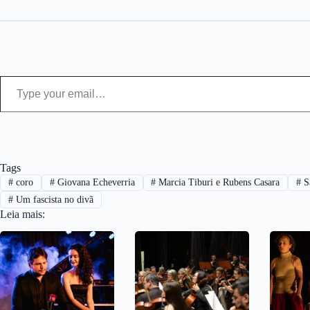
Type your email…
Tags
#
coro
#
Giovana Echeverria
#
Marcia Tiburi e Rubens Casara
#
S
#
Um fascista no divã
Leia mais: