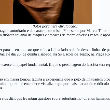
(fotos flora neri -divulgação)
gem autoritário e de caráter extremista. Foi escrita por Marcia Tiburi
 filósofa foi alvo de ataques e ameaças de morte diversas vezes, e após
azer para a cena o texto que coloca lado a lado o duelo dessas linhas d
taz até dia 25, de quinta a sábado, na SP Escola de Teatro, na Praça Ro
co exerce um papel fundamental, já que o personagem do fascista será r
o em massa tomou, facilita a experiência que o jogo de linguagem propõ
ito importante entender e visualizar que por mais inacabado e ridículo
iz.
ta e os diálogos levantam questões sobre autoritarismo, direitos humanos