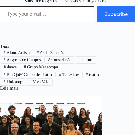
Subscribe to get the latest posts sent to your email.
Type your email…
Subscribe
Tags
#
Aluno Artista
#
As Três Irmãs
#
Augusto de Campos
#
Constelação
#
cultura
#
dança
#
Grupo Manárcopa
#
Pra Quê? Grupo de Teatro
#
Tchekhov
#
teatro
#
Unicamp
#
Viva Vaia
Leia mais: