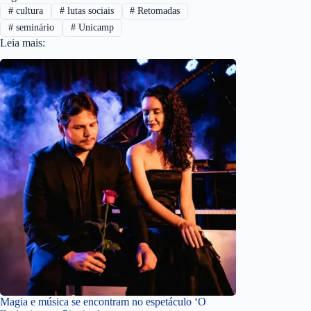
#
cultura
#
lutas sociais
#
Retomadas
#
seminário
#
Unicamp
Leia mais:
Magia e música se encontram no espetáculo ‘O