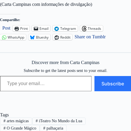
(Carta Campinas com informações de divulgação)
Compartilhe:
Post
Print
Email
Telegram
Threads
Share on Tumblr
WhatsApp
Bluesky
Reddit
Discover more from Carta Campinas
Subscribe to get the latest posts sent to your email.
Type your email…
Subscribe
Tags
#
artes mágicas
#
iTeatro No Mundo da Lua
#
O Grande Mágico
#
palhaçaria