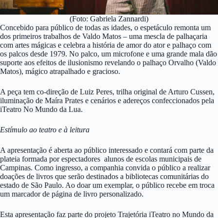
(Foto: Gabriela Zannardi)
Concebido para público de todas as idades, o espetáculo remonta um
dos primeiros trabalhos de Valdo Matos – uma mescla de palhaçaria
com artes mágicas e celebra a história de amor do ator e palhaço com
os palcos desde 1979. No palco, um microfone e uma grande mala dão
suporte aos efeitos de ilusionismo revelando o palhaço Orvalho (Valdo
Matos), mágico atrapalhado e gracioso.
A peça tem co-direção de Luiz Peres, trilha original de Arturo Cussen,
iluminação de Maíra Prates e cenários e adereços confeccionados pela
iTeatro No Mundo da Lua.
Estímulo ao teatro e à leitura
A apresentação é aberta ao público interessado e contará com parte da
plateia formada por espectadores alunos de escolas municipais de
Campinas. Como ingresso, a companhia convida o público a realizar
doações de livros que serão destinados a bibliotecas comunitárias do
estado de São Paulo. Ao doar um exemplar, o público recebe em troca
um marcador de página de livro personalizado.
Esta apresentação faz parte do projeto Trajetória iTeatro no Mundo da