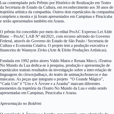
Lua contemplado pelo Prêmio por Histórico de Realização em Teatro
da Secretaria de Estado da Cultura, em reconhecimento aos 30 anos de
trajetória artística da companhia. Outros dois espetáculos da companhia
compõem a mostra e já foram apresentados em Campinas e Piracicaba
e serão apresentados também em Araras.
O prêmio foi concedido por meio do edital ProAC Expresso Lei Aldir
Blanc – ProAC LAB Nº 44/2021, com recurso advindo do Governo
Federal, através do Governo do Estado de São Paulo / Secretaria de
Cultura e Economia Criativa. O projeto tem a produção executiva e
financeira de Wannyse Zivko (Arte & Efeito Produções Artísticas).
Fundada em 1992 pelos atores Valdo Matos e Renata Mucci, iTeatroa
No Mundo da Lua dedica-se à pesquisa, produção e apresentação de
espetáculos teatrais resultados da investigação sobre a inter-relação de
linguagens do clown/palhaço, do teatro de animação/bonecos e das
máscaras. As peças que integram o projeto “O Grande Mágico”,
“Cada Um” é “Um e A Árvore e a Aranha” marcam diferentes
momentos da trajetória da iTeatro No Mundo da Lua e estão sendo
apresentadas em Campinas, Piracicaba e Araras.
Apresentação no Boldrini