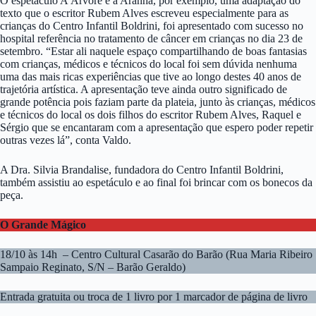
O espetáculo A Árvore e a Aranha, por exemplo, uma adaptação do
texto que o escritor Rubem Alves escreveu especialmente para as
crianças do Centro Infantil Boldrini, foi apresentado com sucesso no
hospital referência no tratamento de câncer em crianças no dia 23 de
setembro. “Estar ali naquele espaço compartilhando de boas fantasias
com crianças, médicos e técnicos do local foi sem dúvida nenhuma
uma das mais ricas experiências que tive ao longo destes 40 anos de
trajetória artística. A apresentação teve ainda outro significado de
grande potência pois faziam parte da plateia, junto às crianças, médicos
e técnicos do local os dois filhos do escritor Rubem Alves, Raquel e
Sérgio que se encantaram com a apresentação que espero poder repetir
outras vezes lá”, conta Valdo.
A Dra. Silvia Brandalise, fundadora do Centro Infantil Boldrini,
também assistiu ao espetáculo e ao final foi brincar com os bonecos da
peça.
O Grande Mágico
18/10 às 14h – Centro Cultural Casarão do Barão (Rua Maria Ribeiro
Sampaio Reginato, S/N – Barão Geraldo)
Entrada gratuita ou troca de 1 livro por 1 marcador de página de livro