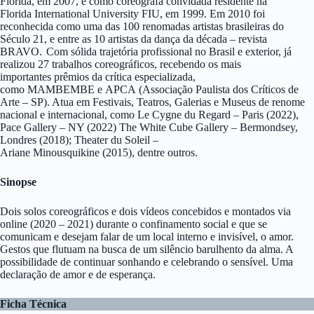
Flórida, em 2007, e como coreógrafa convidada residente na
Florida International University FIU, em 1999. Em 2010 foi
reconhecida como uma das 100 renomadas artistas brasileiras do
Século 21, e entre as 10 artistas da dança da década – revista
BRAVO. Com sólida trajetória profissional no Brasil e exterior, já
realizou 27 trabalhos coreográficos, recebendo os mais
importantes prêmios da crítica especializada,
como MAMBEMBE e APCA (Associação Paulista dos Críticos de
Arte – SP). Atua em Festivais, Teatros, Galerias e Museus de renome
nacional e internacional, como Le Cygne du Regard – Paris (2022),
Pace Gallery – NY (2022) The White Cube Gallery – Bermondsey,
Londres (2018); Theater du Soleil –
Ariane Minousquikine (2015), dentre outros.
Sinopse
Dois solos coreográficos e dois vídeos concebidos e montados via
online (2020 – 2021) durante o confinamento social e que se
comunicam e desejam falar de um local interno e invisível, o amor.
Gestos que flutuam na busca de um silêncio barulhento da alma. A
possibilidade de continuar sonhando e celebrando o sensível. Uma
declaração de amor e de esperança.
Ficha Técnica