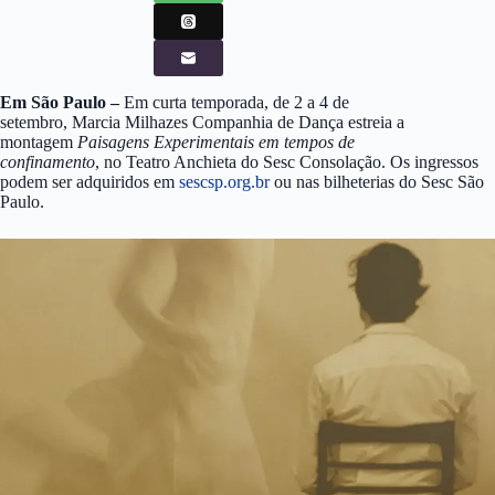
Em São Paulo –
Em curta temporada, de 2 a 4 de
setembro, Marcia Milhazes Companhia de Dança estreia a
montagem
Paisagens Experimentais em tempos de
confinamento
, no Teatro Anchieta do Sesc Consolação. Os ingressos
podem ser adquiridos em
sescsp.org.br
ou nas bilheterias do Sesc São
Paulo.