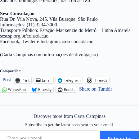
Sábados, domingos e feriados, das 10h às 18h
Sesc Consolação
Rua Dr. Vila Nova, 245, Vila Buarque, São Paulo
Informações: (11) 3234-3000
Transporte Público: Estação Mackenzie do Metrô – Linha Amarela
sescsp.org.br/consolacao
Facebook, Twitter e Instagram: /sescconcolacao
(Carta Campinas com informações de divulgação)
Compartilhe:
Post
Print
Email
Telegram
Threads
Share on Tumblr
WhatsApp
Bluesky
Reddit
Discover more from Carta Campinas
Subscribe to get the latest posts sent to your email.
Type your email…
Subscribe