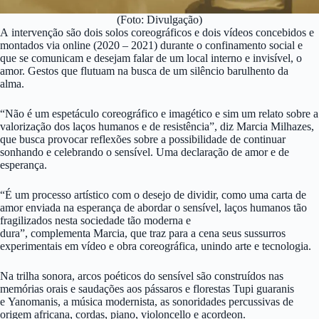
(Foto: Divulgação)
A intervenção são dois solos coreográficos e dois vídeos concebidos e
montados via online (2020 – 2021) durante o confinamento social e
que se comunicam e desejam falar de um local interno e invisível, o
amor. Gestos que flutuam na busca de um silêncio barulhento da
alma.
“Não é um espetáculo coreográfico e imagético e sim um relato sobre a
valorização dos laços humanos e de resistência”, diz Marcia Milhazes,
que busca provocar reflexões sobre a possibilidade de continuar
sonhando e celebrando o sensível. Uma declaração de amor e de
esperança.
“É um processo artístico com o desejo de dividir, como uma carta de
amor enviada na esperança de abordar o sensível, laços humanos tão
fragilizados nesta sociedade tão moderna e
dura”, complementa Marcia, que traz para a cena seus sussurros
experimentais em vídeo e obra coreográfica, unindo arte e tecnologia.
Na trilha sonora, arcos poéticos do sensível são construídos nas
memórias orais e saudações aos pássaros e florestas Tupi guaranis
e Yanomanis, a música modernista, as sonoridades percussivas de
origem africana, cordas, piano, violoncello e acordeon.