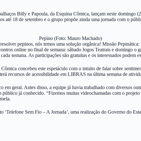
 palhaços Billy e Papoula, da Esquina Cômica, lançam neste domingo (2
 até 18 de setembro e o grupo propõe ainda uma jornada com o públic
Pepino (Foto: Mauro Machado)
 resolver pepinos, nós temos uma solução orgânica! Missão Pepinática:
tros online no final de semana: sábado Jogos Teatrais e domingo o gr
a cada semana. As participações são gratuitas e os interessados podem 
mica concebeu este espetáculo com o intuito de falar sobre sentiment
terá recursos de acessibilidade em LIBRAS na última semana de ativid
co em geral. Antes disso, a equipe já havia trabalhado com diversos ou
úblico já conhecido. “Fizemos muitas videochamadas com o projeto Te
amela.
jeto ‘Telefone Sem Fio – A Jornada’, uma realização do Governo do Est