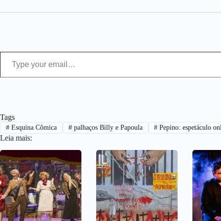
Type your email…
Tags
#
Esquina Cômica
#
palhaços Billy e Papoula
#
Pepino: espetáculo onl
Leia mais: