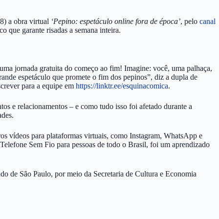
8) a obra virtual
‘Pepino: espetáculo online fora de época’
, pelo
canal
o que garante risadas a semana inteira.
 uma jornada gratuita do começo ao fim! Imagine: você, uma palhaça,
ande espetáculo que promete o fim dos pepinos”, diz a dupla de
escrever para a equipe em
https://linktr.ee/esquinacomica
.
os e relacionamentos – e como tudo isso foi afetado durante a
ades.
tros vídeos para plataformas virtuais, como Instagram, WhatsApp e
lefone Sem Fio para pessoas de todo o Brasil, foi um aprendizado
ado de São Paulo, por meio da Secretaria de Cultura e Economia