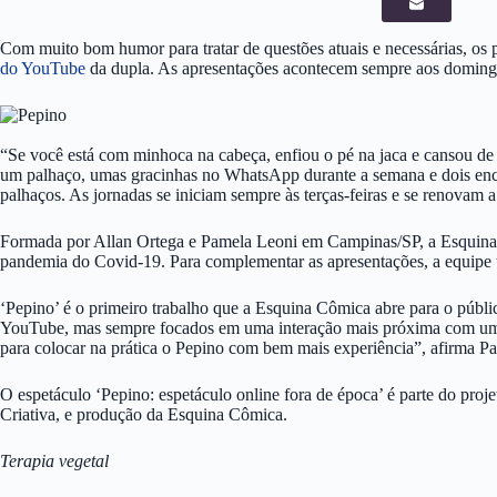
Com muito bom humor para tratar de questões atuais e necessárias, os
do YouTube
da dupla. As apresentações acontecem sempre aos domingos
“Se você está com minhoca na cabeça, enfiou o pé na jaca e cansou de
um palhaço, umas gracinhas no WhatsApp durante a semana e dois encon
palhaços. As jornadas se iniciam sempre às terças-feiras e se renovam 
Formada por Allan Ortega e Pamela Leoni em Campinas/SP, a Esquina Cô
pandemia do Covid-19. Para complementar as apresentações, a equipe 
‘Pepino’ é o primeiro trabalho que a Esquina Cômica abre para o públi
YouTube, mas sempre focados em uma interação mais próxima com um p
para colocar na prática o Pepino com bem mais experiência”, afirma P
O espetáculo ‘Pepino: espetáculo online fora de época’ é parte do pro
Criativa, e produção da Esquina Cômica.
Terapia vegetal