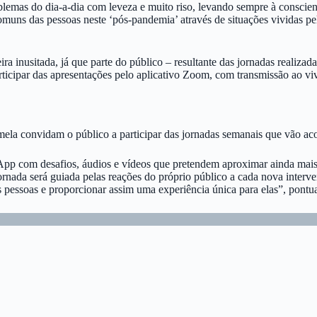
mas do dia-a-dia com leveza e muito riso, levando sempre à conscienti
uns das pessoas neste ‘pós-pandemia’ através de situações vividas pel
a inusitada, já que parte do público – resultante das jornadas realizad
ticipar das apresentações pelo aplicativo Zoom, com transmissão ao vi
amela convidam o público a participar das jornadas semanais que vão a
App com desafios, áudios e vídeos que pretendem aproximar ainda mai
ta jornada será guiada pelas reações do próprio público a cada nova inte
pessoas e proporcionar assim uma experiência única para elas”, pontua