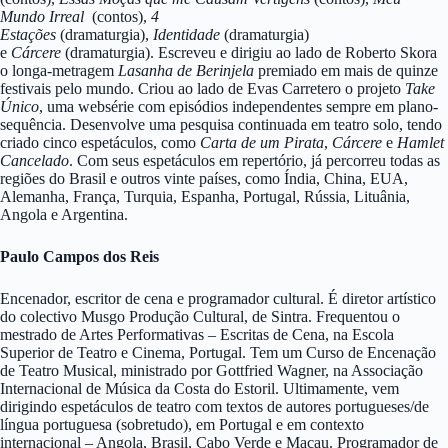
Mundo Irreal
(contos),
4
Estações
(dramaturgia),
Identidade
(dramaturgia)
e
Cárcere
(dramaturgia). Escreveu e dirigiu ao lado de Roberto Skora
o longa-metragem
Lasanha de Berinjela
premiado em mais de quinze
festivais pelo mundo. Criou ao lado de Evas Carretero o projeto
Take
Único
, uma websérie com episódios independentes sempre em plano-
sequência. Desenvolve uma pesquisa continuada em teatro solo, tendo
criado cinco espetáculos, como
Carta de um Pirata
,
Cárcere
e
Hamlet
Cancelado
. Com seus espetáculos em repertório, já percorreu todas as
regiões do Brasil e outros vinte países, como Índia, China, EUA,
Alemanha, França, Turquia, Espanha, Portugal, Rússia, Lituânia,
Angola e Argentina.
Paulo Campos dos Reis
Encenador, escritor de cena e programador cultural. É diretor artístico
do colectivo Musgo Produção Cultural, de Sintra. Frequentou o
mestrado de Artes Performativas – Escritas de Cena, na Escola
Superior de Teatro e Cinema, Portugal. Tem um Curso de Encenação
de Teatro Musical, ministrado por Gottfried Wagner, na Associação
Internacional de Música da Costa do Estoril. Ultimamente, vem
dirigindo espetáculos de teatro com textos de autores portugueses/de
língua portuguesa (sobretudo), em Portugal e em contexto
internacional – Angola, Brasil, Cabo Verde e Macau. Programador de