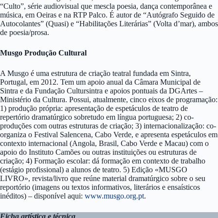
“Culto”, série audiovisual que mescla poesia, dança contemporânea e
música, em Oeiras e na RTP Palco. É autor de “Autógrafo Seguido de
Autocolantes” (Quasi) e “Habilitações Literárias” (Volta d’mar), ambos
de poesia/prosa.
Musgo Produção Cultural
A Musgo é uma estrutura de criação teatral fundada em Sintra,
Portugal, em 2012. Tem um apoio anual da Câmara Municipal de
Sintra e da Fundação Cultursintra e apoios pontuais da DGArtes –
Ministério da Cultura. Possui, atualmente, cinco eixos de programação:
1) produção própria: apresentação de espetáculos de teatro de
repertório dramatúrgico sobretudo em língua portuguesa; 2) co-
produções com outras estruturas de criação; 3) internacionalização: co-
organiza o Festival Salencena, Cabo Verde, e apresenta espetáculos em
contexto internacional (Angola, Brasil, Cabo Verde e Macau) com o
apoio do Instituto Camões ou outras instituições ou estruturas de
criação; 4) Formação escolar: dá formação em contexto de trabalho
(estágio profissional) a alunos de teatro. 5) Edição «MUSGO
LIVRO», revista/livro que reúne material dramatúrgico sobre o seu
reportório (imagens ou textos informativos, literários e ensaísticos
inéditos) – disponível aqui:
www.musgo.org.pt
.
Ficha artística e técnica