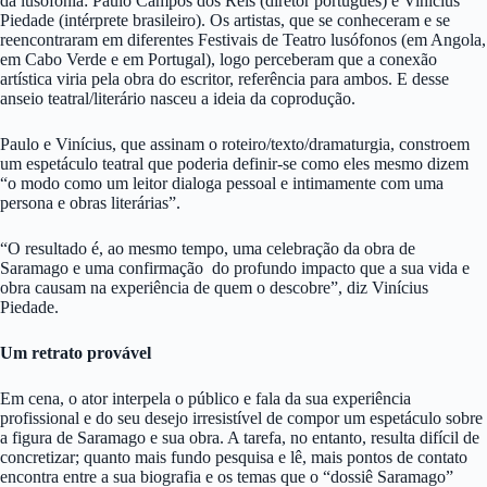
da lusofonia: Paulo Campos dos Reis (diretor português) e Vinícius
Piedade (intérprete brasileiro). Os artistas, que se conheceram e se
reencontraram em diferentes Festivais de Teatro lusófonos (em Angola,
em Cabo Verde e em Portugal), logo perceberam que a conexão
artística viria pela obra do escritor, referência para ambos. E desse
anseio teatral/literário nasceu a ideia da coprodução.
Paulo e Vinícius, que assinam o roteiro/texto/dramaturgia, constroem
um espetáculo teatral que poderia definir-se como eles mesmo dizem
“o modo como um leitor dialoga pessoal e intimamente com uma
persona e obras literárias”.
“O resultado é, ao mesmo tempo, uma celebração da obra de
Saramago e uma confirmação do profundo impacto que a sua vida e
obra causam na experiência de quem o descobre”, diz Vinícius
Piedade.
Um retrato provável
Em cena, o ator interpela o público e fala da sua experiência
profissional e do seu desejo irresistível de compor um espetáculo sobre
a figura de Saramago e sua obra. A tarefa, no entanto, resulta difícil de
concretizar; quanto mais fundo pesquisa e lê, mais pontos de contato
encontra entre a sua biografia e os temas que o “dossiê Saramago”