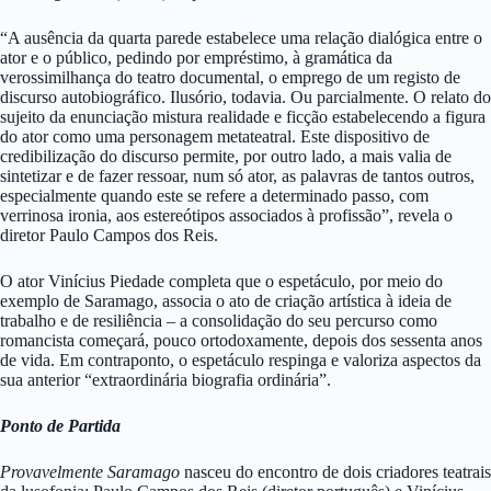
“A ausência da quarta parede estabelece uma relação dialógica entre o
ator e o público, pedindo por empréstimo, à gramática da
verossimilhança do teatro documental, o emprego de um registo de
discurso autobiográfico. Ilusório, todavia. Ou parcialmente. O relato do
sujeito da enunciação mistura realidade e ficção estabelecendo a figura
do ator como uma personagem metateatral. Este dispositivo de
credibilização do discurso permite, por outro lado, a mais valia de
sintetizar e de fazer ressoar, num só ator, as palavras de tantos outros,
especialmente quando este se refere a determinado passo, com
verrinosa ironia, aos estereótipos associados à profissão”, revela o
diretor Paulo Campos dos Reis.
O ator Vinícius Piedade completa que o espetáculo, por meio do
exemplo de Saramago, associa o ato de criação artística à ideia de
trabalho e de resiliência – a consolidação do seu percurso como
romancista começará, pouco ortodoxamente, depois dos sessenta anos
de vida. Em contraponto, o espetáculo respinga e valoriza aspectos da
sua anterior “extraordinária biografia ordinária”.
Ponto de Partida
Provavelmente Saramago
nasceu do encontro de dois criadores teatrais