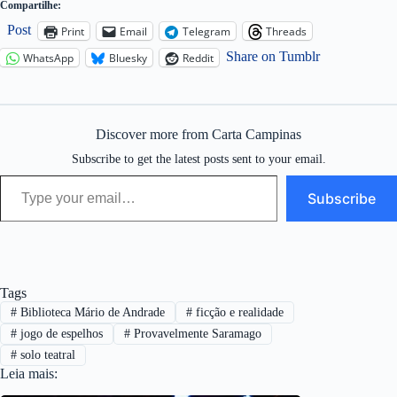
Compartilhe:
Post
Print
Email
Telegram
Threads
Share on Tumblr
WhatsApp
Bluesky
Reddit
Discover more from Carta Campinas
Subscribe to get the latest posts sent to your email.
Type your email…
Subscribe
Tags
#
Biblioteca Mário de Andrade
#
ficção e realidade
#
jogo de espelhos
#
Provavelmente Saramago
#
solo teatral
Leia mais: