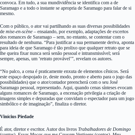
convoca. Em tudo, a sua mundividência se identifica com a de
Saramago e a todo o instante se apropria de Saramago para falar de si
mesmo.
Com o público, o ator vai partilhando as suas diversas possibilidades
de
mise-en-scène
– ensaiando, por exemplo, adaptações de excertos
dos romances de Saramago – sem, no entanto, se contentar com o
resultado de nenhuma. “Para justificar a sua permanente deriva, aponta
para ideia de que Saramago é tão prolixo que qualquer retrato que se
lhe queira fixar nunca será senão pessoal e intransmissível; será
sempre, apenas, um ‘retrato provável’”, revelam os autores.
“No palco, a cena é praticamente enxuta de elementos cênicos. Será
este espaço despojado (e, deste modo, pronto e aberto para o jogo das
possibilidades) que o ator/contador preencherá com o seu José
Saramago pessoal, representado. Aqui, quando cenas sínteses evocam
alguns romances de Saramago, a encenação privilegia a criação de
imagens simples e depuradas que convidam o espectador para um jogo
simbólico e de imaginação”, finaliza o diretor.
Vinícius Piedade
É ator, diretor e escritor. Autor dos livros
Trabalhadores de Domingo
(contos),
Essas Moças que me Causam Vertigens
(contos),
Meu