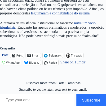
Uma sabotagem eficaz contra a vulnerável estrutura do TSE
consolidaria a reeleição de Bolsonaro. O golpe seria escandaloso, mas
não haveria clima político ou bases técnicas para impedi-lo. Afinal, os
próprios democratas
legitimaram a confiabilidade do sistema
.
A fantasia de resistência institucional ao fascismo
nutre um vício
triunfalista
. Enquanto faz apelos pragmáticos e moderados, a oposição
subestima os adversários e se acomoda numa passiva utopia
tecnológica. Não pode haver definição mais precisa de “salto alto”.
Compartilhe:
Post
Print
Email
Telegram
Threads
Share on Tumblr
WhatsApp
Bluesky
Reddit
Discover more from Carta Campinas
Subscribe to get the latest posts sent to your email.
Type your email…
Subscribe