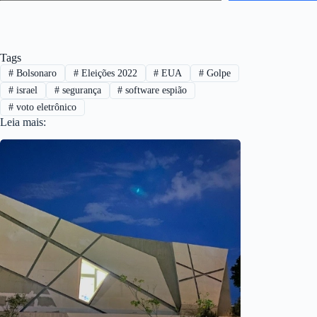
Tags
#
Bolsonaro
#
Eleições 2022
#
EUA
#
Golpe
#
israel
#
segurança
#
software espião
#
voto eletrônico
Leia mais: