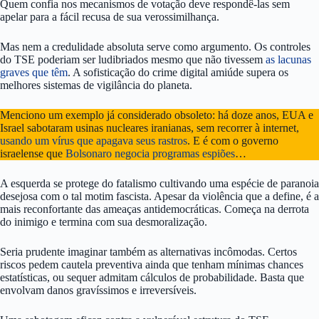
Quem confia nos mecanismos de votação deve respondê-las sem
apelar para a fácil recusa de sua verossimilhança.
Mas nem a credulidade absoluta serve como argumento. Os controles
do TSE poderiam ser ludibriados mesmo que não tivessem
as lacunas
graves que têm
. A sofisticação do crime digital amiúde supera os
melhores sistemas de vigilância do planeta.
Menciono um exemplo já considerado obsoleto: há doze anos, EUA e
Israel sabotaram usinas nucleares iranianas, sem recorrer à internet,
usando um vírus que apagava seus rastros
. E é com o governo
israelense que
Bolsonaro negocia programas espiões
…
A esquerda se protege do fatalismo cultivando uma espécie de paranoia
desejosa com o tal motim fascista. Apesar da violência que a define, é a
mais reconfortante das ameaças antidemocráticas. Começa na derrota
do inimigo e termina com sua desmoralização.
Seria prudente imaginar também as alternativas incômodas. Certos
riscos pedem cautela preventiva ainda que tenham mínimas chances
estatísticas, ou sequer admitam cálculos de probabilidade. Basta que
envolvam danos gravíssimos e irreversíveis.