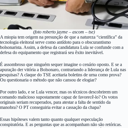
(foto roberto jayme – ascom – tse)
A miopia tem origem na presunção de que a natureza “científica” da
tecnologia eleitoral serve como antídoto para o obscurantismo
bolsonarista. Assim, a defesa da candidatura Lula se confunde com a
defesa do equipamento que registrará seu êxito inevitável.
É assombroso que ninguém sequer imagine o cenário oposto. E se a
apuração der vitória a Bolsonaro, contrariando a liderança de Lula nas
pesquisas? A claque do TSE aceitaria boletins de urna como prova?
Ou questionaria o método que não cansou de elogiar?
Por outro lado, e se Lula vencer, mas os técnicos descobrirem um
comando malicioso supostamente capaz de favorecê-lo? Os votos
originais seriam recuperados, para atestar a falta de sentido da
manobra? O PT conseguiria evitar a cassação da chapa?
Essas hipóteses valem tanto quanto qualquer especulação
conspiratória. E as perguntas que as acompanham não são retóricas.