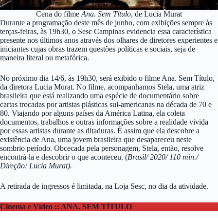
Cena do filme
Ana. Sem Título
, de Lucia Murat
Durante a programação deste mês de junho, com exibições sempre às
terças-feiras, às 19h30, o Sesc Campinas evidencia essa característica
presente nos últimos anos através dos olhares de diretores experientes e
iniciantes cujas obras trazem questões políticas e sociais, seja de
maneira literal ou metafórica.
No próximo dia 14/6, às 19h30, será exibido o filme Ana. Sem Título,
da diretora Lucia Murat. No filme, acompanhamos Stela, uma atriz
brasileira que está realizando uma espécie de documentário sobre
cartas trocadas por artistas plásticas sul-americanas na década de 70 e
80. Viajando por alguns países da América Latina, ela coleta
documentos, trabalhos e outras informações sobre a realidade vivida
por essas artistas durante as ditaduras. É assim que ela descobre a
existência de Ana, uma jovem brasileira que desapareceu neste
sombrio período. Obcecada pela personagem, Stela, então, resolve
encontrá-la e descobrir o que aconteceu. (
Brasil/ 2020/ 110 min./
Direção: Lucia Murat).
A retirada de ingressos é limitada, na Loja Sesc, no dia da atividade.
Cinema e Vídeo :: ANA. SEM TÍTULO