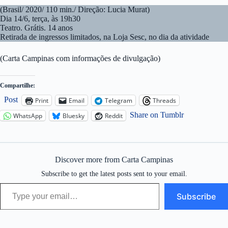
(Brasil/ 2020/ 110 min./ Direção: Lucia Murat)
Dia 14/6, terça, às 19h30
Teatro. Grátis. 14 anos
Retirada de ingressos limitados, na Loja Sesc, no dia da atividade
(Carta Campinas com informações de divulgação)
Compartilhe:
Post
Print
Email
Telegram
Threads
Share on Tumblr
WhatsApp
Bluesky
Reddit
Discover more from Carta Campinas
Subscribe to get the latest posts sent to your email.
Type your email…
Subscribe