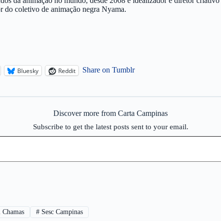
s da animação no mundo, desde 2008 é idealizador e diretor criativo 
dor do coletivo de animação negra Nyama.
Share on Tumblr
Bluesky
Reddit
Discover more from Carta Campinas
Subscribe to get the latest posts sent to your email.
m Chamas
#
Sesc Campinas