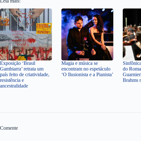
Leia mais:
Exposição ‘Brasil
Magia e música se
Sinfônic
Gambiarra’ retrata um
encontram no espetáculo
do Roma
país feito de criatividade,
‘O Ilusionista e a Pianista’
Guarnier
resistência e
Brahms n
ancestralidade
Comente