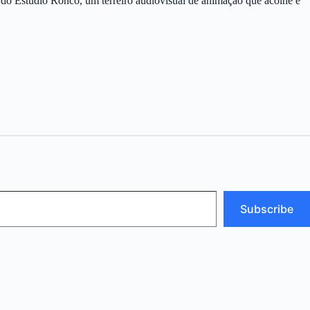
do Estúdio Roncó, um terreiro audiovisual de animação que acolhe e
Subscribe