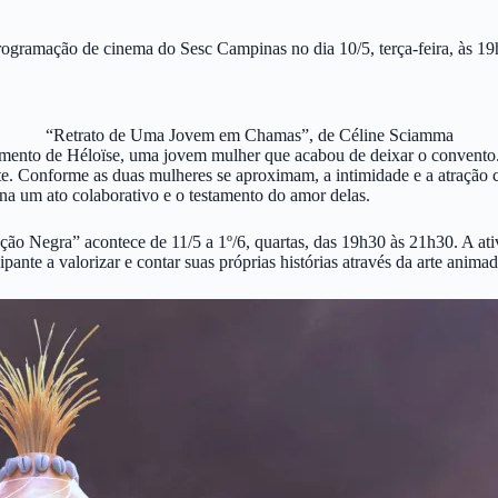
ramação de cinema do Sesc Campinas no dia 10/5, terça-feira, às 19h, 
“Retrato de Uma Jovem em Chamas”, de Céline Sciamma
amento de Héloïse, uma jovem mulher que acabou de deixar o convento. 
te. Conforme as duas mulheres se aproximam, a intimidade e a atração
rna um ato colaborativo e o testamento do amor delas.
o Negra” acontece de 11/5 a 1º/6, quartas, das 19h30 às 21h30. A at
ante a valorizar e contar suas próprias histórias através da arte animad