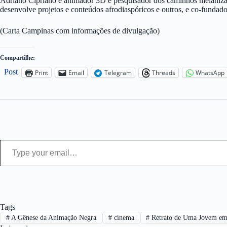
Adriano Cipriano é animador 3D e pesquisador dos caminhos melanizado
desenvolve projetos e conteúdos afrodiaspóricos e outros, e co-funda
(Carta Campinas com informações de divulgação)
Compartilhe:
Post
Print
Email
Telegram
Threads
WhatsApp
Type your email…
Tags
#
A Gênese da Animação Negra
#
cinema
#
Retrato de Uma Jovem e