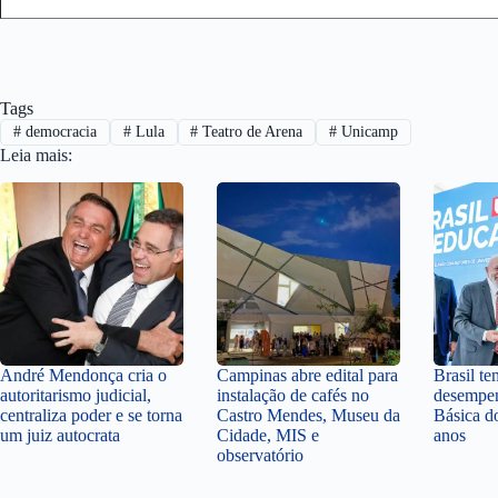
Tags
#
democracia
#
Lula
#
Teatro de Arena
#
Unicamp
Leia mais:
André Mendonça cria o
Campinas abre edital para
Brasil t
autoritarismo judicial,
instalação de cafés no
desempe
centraliza poder e se torna
Castro Mendes, Museu da
Básica d
um juiz autocrata
Cidade, MIS e
anos
observatório