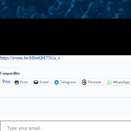
https://youtu.be/bBmQH75Ua_s
Compartilhe:
Post
Print
Email
Telegram
Threads
WhatsApp
Type your email…