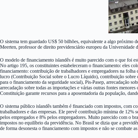
O sistema tem guardado US$ 50 bilhões, equivalente a algo próximo de
Meerten, professor de direito previdenciário europeu da Universidade
O modelo de financiamento islandês é muito parecido com o que foi est
No artigo 195, os constituintes estabeleceram o financiamento: eles co
financiamento: contribuição de trabalhadores e empregadores na folha
lucro (Contribuição Social sobre o Lucro Líquido), contribuição sobre
para o financiamento da seguridade social), Pis-Pasep, arrecadação sob
arrecadação sobre todas as importações e várias outras fontes menores c
Constituição garante recursos para a aposentadoria da população, dand
O sistema público islandês também é financiado com impostos, com con
trabalhadores e das empresas. Ele prevê contribuição mínima de 12% s
pelos empregados e 8% pelos empregadores. Muito parecido com o bras
impostos no equilíbrio da previdência. No Brasil se dizia que a previdên
de forma desonesta o financiamento com impostos e não se combate as a