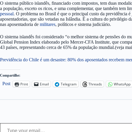
O sistema público islandês, financiado com impostos, tem duas modalid
a população, exceto os ricos, e uma complementar, que também tem lim
pessoal
. O problema no Brasil é que o principal custo da previdência é 
aposentadorias, que são vetadas na Islândia. É a cultura do privilégio da
nas aposentadoria de
militares
, políticos e sistema judiciário.
O sistema islandês foi considerado “o melhor sistema de pensões do 
Global Pension Index elaborado pelo Mercer-CFA Institute, que compa
43 países, representando cerca de 65% da população mundial.(veja ma
Previdência do Chile é um desastre: 80% dos aposentados recebem me
Compartilhe:
Post
Print
Email
Telegram
Threads
WhatsApp
Type your email…