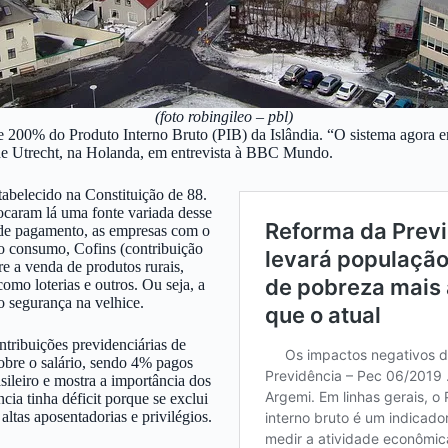
(foto robingileo – pbl)
 200% do Produto Interno Bruto (PIB) da Islândia. “O sistema agora en
 de Utrecht, na Holanda, em entrevista à BBC Mundo.
abelecido na Constituição de 88.
locaram lá uma fonte variada desse
 de pagamento, as empresas com o
 o consumo, Cofins (contribuição
re a venda de produtos rurais,
omo loterias e outros. Ou seja, a
o segurança na velhice.
tribuições previdenciárias de
obre o salário, sendo 4% pagos
ileiro e mostra a importância dos
cia tinha déficit porque se exclui
ltas aposentadorias e privilégios.