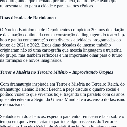
encontro, ainda que mediado por uma tela, dentro deste teatro que
representa tanto para a cidade e para as artes cênicas.
Duas décadas de Bartolomeu
O Núcleo Bartolomeu de Depoimentos completou 20 anos de criação
e de atuação continuada com a construção da linguagem do teatro hip-
hop e ganha comemoração com diversas atividades programadas ao
longo de 2021 e 2022. Essas duas décadas de intenso trabalho
originaram não só uma cartografia que mescla linguagem e trajetória
do grupo, mas também reflexões e um importante olhar para o futuro
na formação de novos imaginários.
Terror e Miséria no Terceiro Milênio – Improvisando Utopias
Com dramaturgia inspirada em Terror e Miséria no Terceiro Reich, do
dramaturgo alemão Bertolt Brecht, a peça discute o quadro social e
político violento que vivemos hoje, traçando um paralelo com os anos
que antecederam a Segunda Guerra Mundial e a ascensão do fascismo
e do nazismo.
Sentados em dois bancos, esperam para entrar em cena e falar sobre o
tempo em que vivem; criam a partir de algumas cenas do Terror e
Miséria no Terceiro Reich, de Bertolt Brecht, (que funciona como