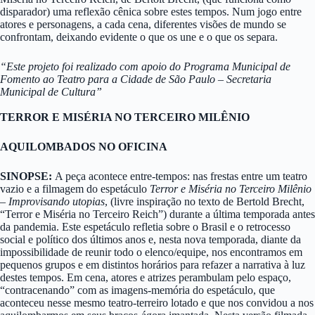
disparador) uma reflexão cênica sobre estes tempos. Num jogo entre
atores e personagens, a cada cena, diferentes visões de mundo se
confrontam, deixando evidente o que os une e o que os separa.
“Este projeto foi realizado com apoio do Programa Municipal de
Fomento ao Teatro para a Cidade de São Paulo – Secretaria
Municipal de Cultura”
TERROR E MISÉRIA NO TERCEIRO MILÊNIO
AQUILOMBADOS NO OFICINA
SINOPSE:
A peça acontece entre-tempos: nas frestas entre um teatro
vazio e a filmagem do espetáculo
Terror e Miséria no Terceiro Milênio
– Improvisando utopias
, (livre inspiração no texto de Bertold Brecht,
“Terror e Miséria no Terceiro Reich”) durante a última temporada antes
da pandemia. Este espetáculo refletia sobre o Brasil e o retrocesso
social e político dos últimos anos e, nesta nova temporada, diante da
impossibilidade de reunir todo o elenco/equipe, nos encontramos em
pequenos grupos e em distintos horários para refazer a narrativa à luz
destes tempos. Em cena, atores e atrizes perambulam pelo espaço,
“contracenando” com as imagens-memória do espetáculo, que
aconteceu nesse mesmo teatro-terreiro lotado e que nos convidou a nos