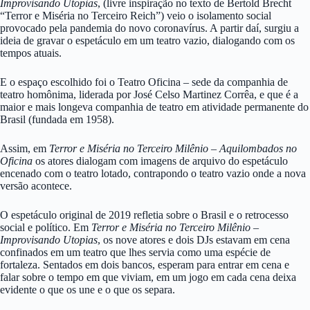
Improvisando Utopias
, (livre inspiração no texto de Bertold Brecht
“Terror e Miséria no Terceiro Reich”) veio o isolamento social
provocado pela pandemia do novo coronavírus. A partir daí, surgiu a
ideia de gravar o espetáculo em um teatro vazio, dialogando com os
tempos atuais.
E o espaço escolhido foi o Teatro Oficina – sede da companhia de
teatro homônima, liderada por José Celso Martinez Corrêa, e que é a
maior e mais longeva companhia de teatro em atividade permanente do
Brasil (fundada em 1958).
Assim, em
Terror e Miséria no Terceiro Milênio – Aquilombados no
Oficina
os atores dialogam com imagens de arquivo do espetáculo
encenado com o teatro lotado, contrapondo o teatro vazio onde a nova
versão acontece.
O espetáculo original de 2019 refletia sobre o Brasil e o retrocesso
social e político. Em
Terror e Miséria no Terceiro Milênio –
Improvisando Utopias
, os nove atores e dois DJs estavam em cena
confinados em um teatro que lhes servia como uma espécie de
fortaleza. Sentados em dois bancos, esperam para entrar em cena e
falar sobre o tempo em que viviam, em um jogo em cada cena deixa
evidente o que os une e o que os separa.