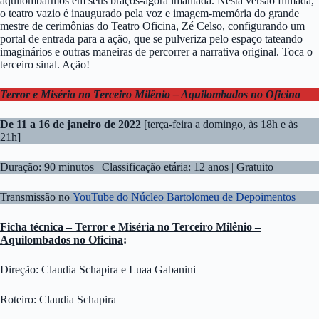
aquilombarmos em seus braços-ágora imantada. Nesta versão filmada,
o teatro vazio é inaugurado pela voz e imagem-memória do grande
mestre de cerimônias do Teatro Oficina, Zé Celso, configurando um
portal de entrada para a ação, que se pulveriza pelo espaço tateando
imaginários e outras maneiras de percorrer a narrativa original. Toca o
terceiro sinal. Ação!
Terror e Miséria no Terceiro Milênio – Aquilombados no Oficina
De 11 a 16 de janeiro de 2022
[terça-feira a domingo, às 18h e às
21h]
Duração: 90 minutos | Classificação etária: 12 anos | Gratuito
Transmissão no
YouTube do Núcleo Bartolomeu de Depoimentos
Ficha técnica – Terror e Miséria no Terceiro Milênio –
Aquilombados no Oficina
:
Direção: Claudia Schapira e Luaa Gabanini
Roteiro: Claudia Schapira