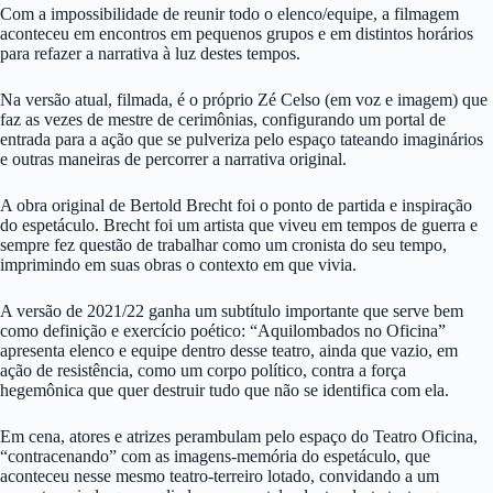
Com a impossibilidade de reunir todo o elenco/equipe, a filmagem
aconteceu em encontros em pequenos grupos e em distintos horários
para refazer a narrativa à luz destes tempos.
Na versão atual, filmada, é o próprio Zé Celso (em voz e imagem) que
faz as vezes de mestre de cerimônias, configurando um portal de
entrada para a ação que se pulveriza pelo espaço tateando imaginários
e outras maneiras de percorrer a narrativa original.
A obra original de Bertold Brecht foi o ponto de partida e inspiração
do espetáculo. Brecht foi um artista que viveu em tempos de guerra e
sempre fez questão de trabalhar como um cronista do seu tempo,
imprimindo em suas obras o contexto em que vivia.
A versão de 2021/22 ganha um subtítulo importante que serve bem
como definição e exercício poético: “Aquilombados no Oficina”
apresenta elenco e equipe dentro desse teatro, ainda que vazio, em
ação de resistência, como um corpo político, contra a força
hegemônica que quer destruir tudo que não se identifica com ela.
Em cena, atores e atrizes perambulam pelo espaço do Teatro Oficina,
“contracenando” com as imagens-memória do espetáculo, que
aconteceu nesse mesmo teatro-terreiro lotado, convidando a um