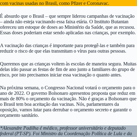
com vacinas usadas no Brasil, como Pfizer e Coronavac.
É absurdo que o Brasil – que sempre liderou campanhas de vacinação
– ainda não esteja vacinando essa faixa etária. O Instituto Butantan
ofereceu um estoque de doses ao Ministério da Saúde, que as recusou.
Essas doses poderiam estar sendo aplicadas nas crianças, por exemplo.
A vacinação das crianças é importante para protegê-las e também para
reduzir o risco de que elas transmitam o vírus para outras pessoas.
Queremos que as crianças voltem às escolas de maneira segura. Muitas
delas irão passar as festas de fim de ano junto a familiares do grupo de
risco, por isto precisamos iniciar essa vacinação o quanto antes.
Na próxima semana, o Congresso Nacional votará o orçamento para o
ano de 2022. O governo Bolsonaro apresentou proposta que reduz em
mais de 80% o orçamento da vacinação. Não é graças a Bolsonaro que
o Brasil tem boa aceitação das vacinas. Nós, parlamentares da
oposição, vamos lutar para derrubar o orçamento secreto e garantir o
orçamento sanitário.
*Alexandre Padilha é médico, professor universitário e deputado
federal (PT-SP). Foi Ministro da Coordenação Política de Lula e da