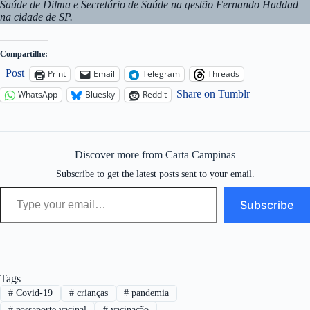
Saúde de Dilma e Secretário de Saúde na gestão Fernando Haddad
na cidade de SP.
Compartilhe:
Post
Print
Email
Telegram
Threads
Share on Tumblr
WhatsApp
Bluesky
Reddit
Discover more from Carta Campinas
Subscribe to get the latest posts sent to your email.
Type your email…
Subscribe
Tags
#
Covid-19
#
crianças
#
pandemia
#
passaporte vacinal
#
vacinação