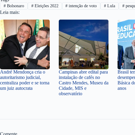
#
Bolsonaro
#
Eleições 2022
#
intenção de voto
#
Lula
#
pesqu
Leia mais:
André Mendonça cria o
Campinas abre edital para
Brasil t
autoritarismo judicial,
instalação de cafés no
desempe
centraliza poder e se torna
Castro Mendes, Museu da
Básica d
um juiz autocrata
Cidade, MIS e
anos
observatório
Comente