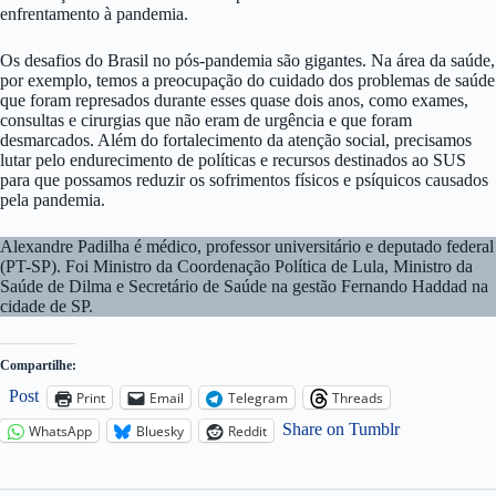
enfrentamento à pandemia.
Os desafios do Brasil no pós-pandemia são gigantes. Na área da saúde,
por exemplo, temos a preocupação do cuidado dos problemas de saúde
que foram represados durante esses quase dois anos, como exames,
consultas e cirurgias que não eram de urgência e que foram
desmarcados. Além do fortalecimento da atenção social, precisamos
lutar pelo endurecimento de políticas e recursos destinados ao SUS
para que possamos reduzir os sofrimentos físicos e psíquicos causados
pela pandemia.
Alexandre Padilha é médico, professor universitário e deputado federal
(PT-SP). Foi Ministro da Coordenação Política de Lula, Ministro da
Saúde de Dilma e Secretário de Saúde na gestão Fernando Haddad na
cidade de SP.
Compartilhe:
Post
Print
Email
Telegram
Threads
Share on Tumblr
WhatsApp
Bluesky
Reddit