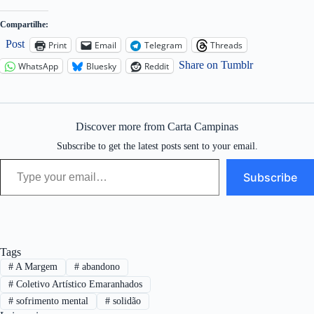
Compartilhe:
Post
Print
Email
Telegram
Threads
Share on Tumblr
WhatsApp
Bluesky
Reddit
Discover more from Carta Campinas
Subscribe to get the latest posts sent to your email.
Type your email…
Subscribe
Tags
#
A Margem
#
abandono
#
Coletivo Artístico Emaranhados
#
sofrimento mental
#
solidão