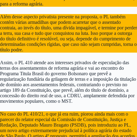
para a reforma agrária.
Além desse aspecto privatista presente na proposta, o PL também
contém várias armadilhas que podem acarretar que o assentado
contraia, ao invés do título, uma dívida impagável, e termine por perder
a terra, sua casa e tudo que conquistou na luta. Isso porque a outorga
do título definitivo é resolúvel, ou seja, depende do cumprimento de
determinadas condições rígidas, que caso não sejam cumpridas, torna o
título podre.
Assim, o PL 410 atende aos interesses privados de especulação das
terras dos assentamentos de reforma agrária e vai ao encontro do
Programa Titula Brasil do governo Bolsonaro que prevê a
regularização fundiária da grilagem de terras e a imposição da titulação
de domínio aos assentamentos federais, contrariando o previsto no
artigo 189 da Constituição, que prevê, além do título de domínio, a
concessão do direito real de uso, a CDRU, amplamente defendida por
movimentos populares, como o MST.
No caso do PL 410/21, o que já era ruim, piorou ainda mais com o
parecer do relator especial da Comissão de Constituição, Justiça e
Redação, Deputado Mauro Bragato (PSDB), pois introduziu ao PL,
um novo artigo extremamente prejudicial à política agrária do estado
de São Paulo. O artigo 4º proposto, permitirá a ampliação dos acordos