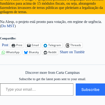
fundiários para acima de 15 módulos fiscais, ou seja, abrangendo
fazendeiras invasores de terras públicas que pleiteiam a legalização da
grilagem de terras.
Na Alesp, o projeto está pronto para votação, em regime de urgência.
(
Do MST
)
Compartilhe:
Post
Print
Email
Telegram
Threads
Share on Tumblr
WhatsApp
Bluesky
Reddit
Discover more from Carta Campinas
Subscribe to get the latest posts sent to your email.
Type your email…
Subscribe