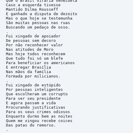
Que o Brasil viraria Venezuela

Caso a esquerda tivesse

Mantido Dilma Rousseff

E ganhado a disputa de dezoito

Mas o que hoje se testemunha

São muitas pessoas nas ruas

Buscando um pedaço de osso.

.

Fui xingado de apoiador

De pessoas sem decoro

Por não reconhecer valor

Nas atitudes de Moro

Mas hoje todos reconhecem

Que tudo foi só um blefe

Para beneficiar os americanos

E entregar Brasília

Nas mãos da família

Formada por milicianos.

.

Fui xingado de estúpido

Por pessoas inteligentes

Que escolheram um corrupto

Para ser seu presidente

E agora passam a vida

Procurando justificativas

Para os seus crimes odiosos

Enquanto durmo bem as noites 

Quem me xingou recebe coices

Das patas do remorso.   

.
