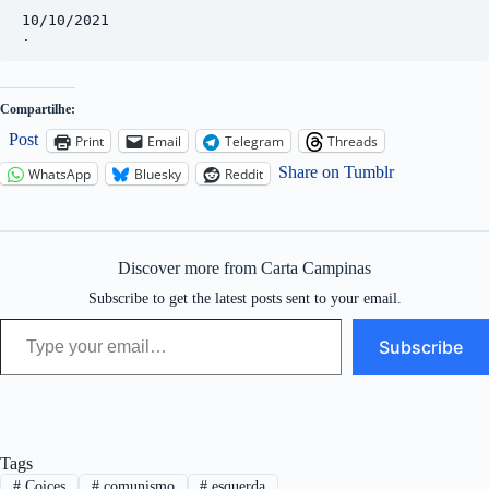
10/10/2021

.
Compartilhe:
Post
Print
Email
Telegram
Threads
Share on Tumblr
WhatsApp
Bluesky
Reddit
Discover more from Carta Campinas
Subscribe to get the latest posts sent to your email.
Type your email…
Subscribe
Tags
#
Coices
#
comunismo
#
esquerda