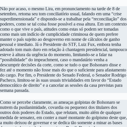
Não por acaso, o mesmo Lira, em pronunciamento na tarde de 8 de
setembro, retoma seu tom conciliatório usual, falando em uma “crise
superdimensionada” e dispondo-se a trabalhar pela “reconciliação” dos
poderes, como se tal coisa fosse possível a essa altura. Em um contexto
como o que vive o país, atitudes como estas só podem ser tomadas
como mais um indício de cumplicidade criminosa de quem prefere
manter o país sujeito ao desgoverno em nome de cálculos de ganho
pessoal e imediato. Já o Presidente do STF, Luiz Fux, embora tenha
adotado tom mais duro em relação à chantagem presidencial, tampouco
esteve à altura da urgência do momento, limitando-se a falar na
“possibilidade” do impeachment, caso o mandatário venha a
descumprir decisões da corte, como se tudo o que Bolsonaro disse e
fez até o momento não fosse mais do que o suficiente para afastamento
do cargo. Por fim, o Presidente do Senado Federal, o Senador Rodrigo
Pacheco, limitou-se às suas usuais trivialidades em favor do “Estado
democrático de direito” e a cancelar as sessões da casa previstas para
semana passada.
Como se percebe claramente, as ameaças golpistas de Bolsonaro se
nutrem da pusilanimidade, covardia ou pequenez dos titulares dos
outros dois poderes do Estado, que relutam, muito além de qualquer
medida de sensatez, em conter a maré montante do golpismo deste que,
a muito deixou de governar e se dedica tão somente a minar as bases