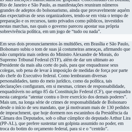
Rio de Janeiro e São Paulo, as manifestações reuniram números
grandes de adeptos do bolsonarismo, ainda que provavelmente aquém
das expectativas de seus organizadores, tendo-se em vista o tempo de
preparação e os recursos, tanto privados como públicos, investidos
nestas marchas, nas quais o governo pareceu apostar sua própria
sobrevivência política, em um jogo de “tudo ou nada”.
Em seus dois pronunciamentos às multidões, em Brasília e São Paulo,
Bolsonaro subiu o tom de suas já costumeiras ameaças, afirmando que
não cumpriria mais ordens do Ministro Alexandre de Morais, do
Supremo Tribunal Federal (STF), além de dar um ultimato ao
Presidente da mais alta corte do país, para que enquadrasse seus
colegas, sob pena de levar à imposição de medidas de força por parte
do chefe do Executivo federal. Como lembraram diversas
personalidades, tanto do meio jurídico, como da política, tais
declarações configuram, em si mesmas, crimes de responsabilidade,
enquadráveis no artigo 85 da Constituição Federal (CF), que enquadra
nesta categoria “atentar contra o livre exercício dos demais poderes”.
Mais um, na longa série de crimes de responsabilidade de Bolsonaro
desde o início de seu mandato, que já motivaram mais de 130 pedidos
de impeachment, que hoje dormem nos escaninhos da Presidência da
Câmara dos Deputados, sob o olhar cúmplice do deputado Arthur Lira
(PP-AL), que prefere sustentar um golpista assumido no poder, em
troca do botim do orçamento federal, para si e o “centrão”.