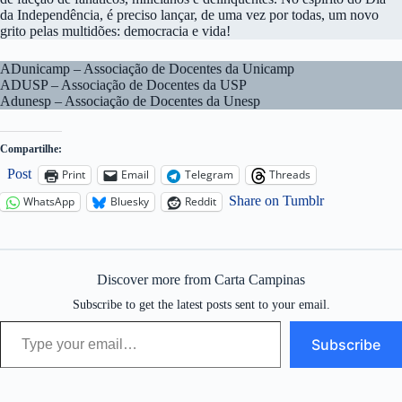
da Independência, é preciso lançar, de uma vez por todas, um novo
grito pelas multidões: democracia e vida!
ADunicamp – Associação de Docentes da Unicamp
ADUSP – Associação de Docentes da USP
Adunesp – Associação de Docentes da Unesp
Compartilhe:
Post
Print
Email
Telegram
Threads
Share on Tumblr
WhatsApp
Bluesky
Reddit
Discover more from Carta Campinas
Subscribe to get the latest posts sent to your email.
Type your email…
Subscribe