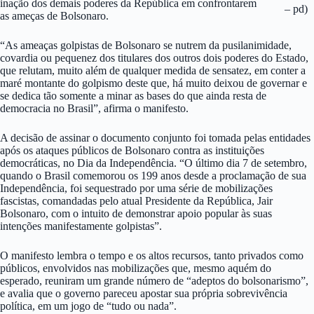
inação dos demais poderes da República em confrontarem
– pd)
as ameças de Bolsonaro.
“As ameaças golpistas de Bolsonaro se nutrem da pusilanimidade,
covardia ou pequenez dos titulares dos outros dois poderes do Estado,
que relutam, muito além de qualquer medida de sensatez, em conter a
maré montante do golpismo deste que, há muito deixou de governar e
se dedica tão somente a minar as bases do que ainda resta de
democracia no Brasil”, afirma o manifesto.
A decisão de assinar o documento conjunto foi tomada pelas entidades
após os ataques públicos de Bolsonaro contra as instituições
democráticas, no Dia da Independência. “O último dia 7 de setembro,
quando o Brasil comemorou os 199 anos desde a proclamação de sua
Independência, foi sequestrado por uma série de mobilizações
fascistas, comandadas pelo atual Presidente da República, Jair
Bolsonaro, com o intuito de demonstrar apoio popular às suas
intenções manifestamente golpistas”.
O manifesto lembra o tempo e os altos recursos, tanto privados como
públicos, envolvidos nas mobilizações que, mesmo aquém do
esperado, reuniram um grande número de “adeptos do bolsonarismo”,
e avalia que o governo pareceu apostar sua própria sobrevivência
política, em um jogo de “tudo ou nada”.