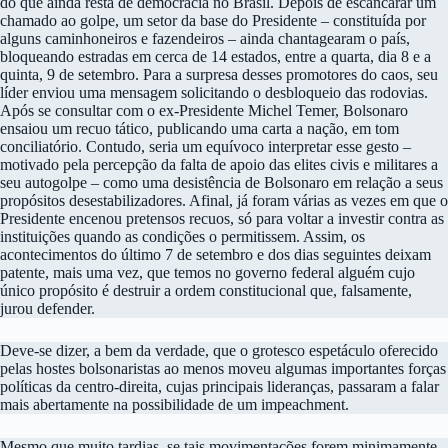
do que ainda resta de democracia no Brasil. Depois de escancarar um
chamado ao golpe, um setor da base do Presidente – constituída por
alguns caminhoneiros e fazendeiros – ainda chantagearam o país,
bloqueando estradas em cerca de 14 estados, entre a quarta, dia 8 e a
quinta, 9 de setembro. Para a surpresa desses promotores do caos, seu
líder enviou uma mensagem solicitando o desbloqueio das rodovias.
Após se consultar com o ex-Presidente Michel Temer, Bolsonaro
ensaiou um recuo tático, publicando uma carta a nação, em tom
conciliatório. Contudo, seria um equívoco interpretar esse gesto –
motivado pela percepção da falta de apoio das elites civis e militares a
seu autogolpe – como uma desistência de Bolsonaro em relação a seus
propósitos desestabilizadores. Afinal, já foram várias as vezes em que o
Presidente encenou pretensos recuos, só para voltar a investir contra as
instituições quando as condições o permitissem. Assim, os
acontecimentos do último 7 de setembro e dos dias seguintes deixam
patente, mais uma vez, que temos no governo federal alguém cujo
único propósito é destruir a ordem constitucional que, falsamente,
jurou defender.
Deve-se dizer, a bem da verdade, que o grotesco espetáculo oferecido
pelas hostes bolsonaristas ao menos moveu algumas importantes forças
políticas da centro-direita, cujas principais lideranças, passaram a falar
mais abertamente na possibilidade de um impeachment.
Mesmo que muito tardias, se tais movimentações forem minimamente