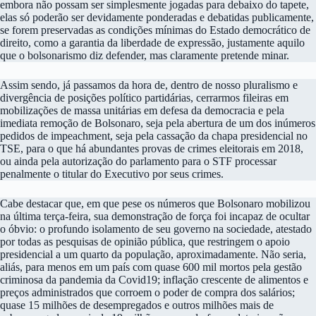
embora não possam ser simplesmente jogadas para debaixo do tapete,
elas só poderão ser devidamente ponderadas e debatidas publicamente,
se forem preservadas as condições mínimas do Estado democrático de
direito, como a garantia da liberdade de expressão, justamente aquilo
que o bolsonarismo diz defender, mas claramente pretende minar.
Assim sendo, já passamos da hora de, dentro de nosso pluralismo e
divergência de posições político partidárias, cerrarmos fileiras em
mobilizações de massa unitárias em defesa da democracia e pela
imediata remoção de Bolsonaro, seja pela abertura de um dos inúmeros
pedidos de impeachment, seja pela cassação da chapa presidencial no
TSE, para o que há abundantes provas de crimes eleitorais em 2018,
ou ainda pela autorização do parlamento para o STF processar
penalmente o titular do Executivo por seus crimes.
Cabe destacar que, em que pese os números que Bolsonaro mobilizou
na última terça-feira, sua demonstração de força foi incapaz de ocultar
o óbvio: o profundo isolamento de seu governo na sociedade, atestado
por todas as pesquisas de opinião pública, que restringem o apoio
presidencial a um quarto da população, aproximadamente. Não seria,
aliás, para menos em um país com quase 600 mil mortos pela gestão
criminosa da pandemia da Covid19; inflação crescente de alimentos e
preços administrados que corroem o poder de compra dos salários;
quase 15 milhões de desempregados e outros milhões mais de