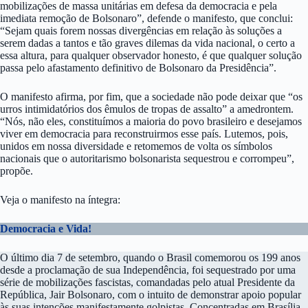
mobilizações de massa unitárias em defesa da democracia e pela
imediata remoção de Bolsonaro”, defende o manifesto, que conclui:
“Sejam quais forem nossas divergências em relação às soluções a
serem dadas a tantos e tão graves dilemas da vida nacional, o certo a
essa altura, para qualquer observador honesto, é que qualquer solução
passa pelo afastamento definitivo de Bolsonaro da Presidência”.
O manifesto afirma, por fim, que a sociedade não pode deixar que “os
urros intimidatórios dos êmulos de tropas de assalto” a amedrontem.
“Nós, não eles, constituímos a maioria do povo brasileiro e desejamos
viver em democracia para reconstruirmos esse país. Lutemos, pois,
unidos em nossa diversidade e retomemos de volta os símbolos
nacionais que o autoritarismo bolsonarista sequestrou e corrompeu”,
propõe.
Veja o manifesto na íntegra:
Democracia e Vida!
O último dia 7 de setembro, quando o Brasil comemorou os 199 anos
desde a proclamação de sua Independência, foi sequestrado por uma
série de mobilizações fascistas, comandadas pelo atual Presidente da
República, Jair Bolsonaro, com o intuito de demonstrar apoio popular
às suas intenções manifestamente golpistas. Concentradas em Brasília,