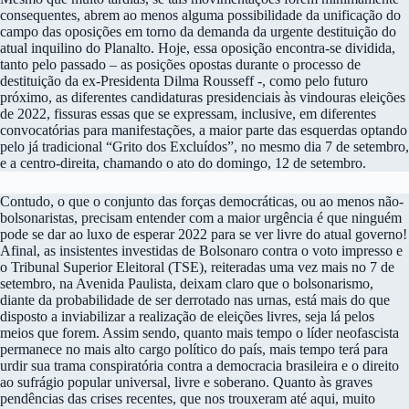
consequentes, abrem ao menos alguma possibilidade da unificação do
campo das oposições em torno da demanda da urgente destituição do
atual inquilino do Planalto. Hoje, essa oposição encontra-se dividida,
tanto pelo passado – as posições opostas durante o processo de
destituição da ex-Presidenta Dilma Rousseff -, como pelo futuro
próximo, as diferentes candidaturas presidenciais às vindouras eleições
de 2022, fissuras essas que se expressam, inclusive, em diferentes
convocatórias para manifestações, a maior parte das esquerdas optando
pelo já tradicional “Grito dos Excluídos”, no mesmo dia 7 de setembro,
e a centro-direita, chamando o ato do domingo, 12 de setembro.
Contudo, o que o conjunto das forças democráticas, ou ao menos não-
bolsonaristas, precisam entender com a maior urgência é que ninguém
pode se dar ao luxo de esperar 2022 para se ver livre do atual governo!
Afinal, as insistentes investidas de Bolsonaro contra o voto impresso e
o Tribunal Superior Eleitoral (TSE), reiteradas uma vez mais no 7 de
setembro, na Avenida Paulista, deixam claro que o bolsonarismo,
diante da probabilidade de ser derrotado nas urnas, está mais do que
disposto a inviabilizar a realização de eleições livres, seja lá pelos
meios que forem. Assim sendo, quanto mais tempo o líder neofascista
permanece no mais alto cargo político do país, mais tempo terá para
urdir sua trama conspiratória contra a democracia brasileira e o direito
ao sufrágio popular universal, livre e soberano. Quanto às graves
pendências das crises recentes, que nos trouxeram até aqui, muito