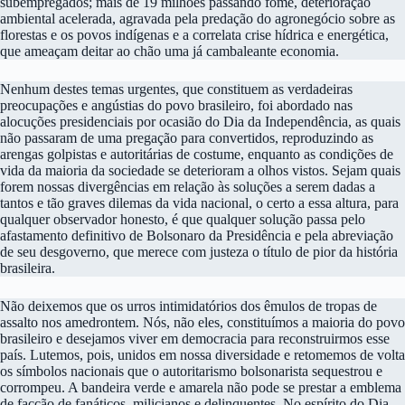
subempregados; mais de 19 milhões passando fome, deterioração
ambiental acelerada, agravada pela predação do agronegócio sobre as
florestas e os povos indígenas e a correlata crise hídrica e energética,
que ameaçam deitar ao chão uma já cambaleante economia.
Nenhum destes temas urgentes, que constituem as verdadeiras
preocupações e angústias do povo brasileiro, foi abordado nas
alocuções presidenciais por ocasião do Dia da Independência, as quais
não passaram de uma pregação para convertidos, reproduzindo as
arengas golpistas e autoritárias de costume, enquanto as condições de
vida da maioria da sociedade se deterioram a olhos vistos. Sejam quais
forem nossas divergências em relação às soluções a serem dadas a
tantos e tão graves dilemas da vida nacional, o certo a essa altura, para
qualquer observador honesto, é que qualquer solução passa pelo
afastamento definitivo de Bolsonaro da Presidência e pela abreviação
de seu desgoverno, que merece com justeza o título de pior da história
brasileira.
Não deixemos que os urros intimidatórios dos êmulos de tropas de
assalto nos amedrontem. Nós, não eles, constituímos a maioria do povo
brasileiro e desejamos viver em democracia para reconstruirmos esse
país. Lutemos, pois, unidos em nossa diversidade e retomemos de volta
os símbolos nacionais que o autoritarismo bolsonarista sequestrou e
corrompeu. A bandeira verde e amarela não pode se prestar a emblema
de facção de fanáticos, milicianos e delinquentes. No espírito do Dia