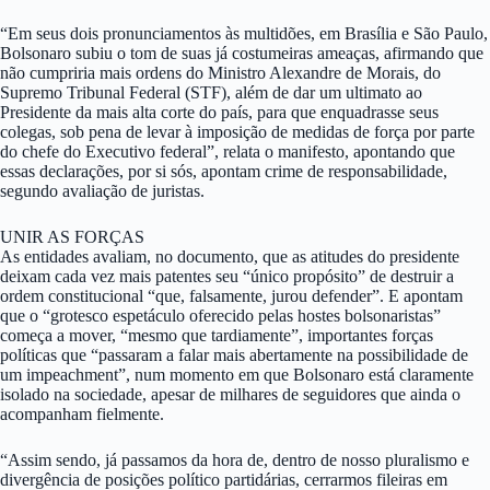
“Em seus dois pronunciamentos às multidões, em Brasília e São Paulo,
Bolsonaro subiu o tom de suas já costumeiras ameaças, afirmando que
não cumpriria mais ordens do Ministro Alexandre de Morais, do
Supremo Tribunal Federal (STF), além de dar um ultimato ao
Presidente da mais alta corte do país, para que enquadrasse seus
colegas, sob pena de levar à imposição de medidas de força por parte
do chefe do Executivo federal”, relata o manifesto, apontando que
essas declarações, por si sós, apontam crime de responsabilidade,
segundo avaliação de juristas.
UNIR AS FORÇAS
As entidades avaliam, no documento, que as atitudes do presidente
deixam cada vez mais patentes seu “único propósito” de destruir a
ordem constitucional “que, falsamente, jurou defender”. E apontam
que o “grotesco espetáculo oferecido pelas hostes bolsonaristas”
começa a mover, “mesmo que tardiamente”, importantes forças
políticas que “passaram a falar mais abertamente na possibilidade de
um impeachment”, num momento em que Bolsonaro está claramente
isolado na sociedade, apesar de milhares de seguidores que ainda o
acompanham fielmente.
“Assim sendo, já passamos da hora de, dentro de nosso pluralismo e
divergência de posições político partidárias, cerrarmos fileiras em