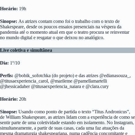
Horário:
19h
Sinopse:
As atrizes contam como foi o trabalho com o texto de
Shakespeare, desde os poucos ensaios presenciais na véspera da
pandemia até o momento atual em que o teatro procura se reinventar
no mundo digital e resgatar o que deixou no analógico.
Live coletiva e simultânea
Dia:
1º/10
Perfis:
@bobik_sofotchka (do projeto) e das atrizes @edianasouza_,
@titusaexperiencia_carol, @marileme @pamellamartelli
@jhessicadaher @titusaexperiencia_naiara e @clara.cury
Horário:
20h
Sinopse:
Usando como ponto de partida o texto “Titus Andronicus”,
de William Shakespeare, as atrizes lidam com a experiência de como se
sentir parte de uma coletividade estando em isolamento. No Instagram,
simultaneamente, a partir de suas casas, cada uma faz atuações da
mesma dramaturgia shakespeariana, numa cadência concomitante e