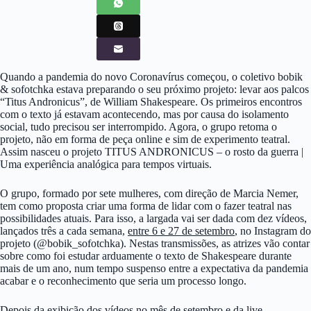
Quando a pandemia do novo Coronavírus começou, o coletivo bobik
& sofotchka estava preparando o seu próximo projeto: levar aos palcos
“Titus Andronicus”, de William Shakespeare. Os primeiros encontros
com o texto já estavam acontecendo, mas por causa do isolamento
social, tudo precisou ser interrompido. Agora, o grupo retoma o
projeto, não em forma de peça online e sim de experimento teatral.
Assim nasceu o projeto TITUS ANDRONICUS – o rosto da guerra |
Uma experiência analógica para tempos virtuais.
O grupo, formado por sete mulheres, com direção de Marcia Nemer,
tem como proposta criar uma forma de lidar com o fazer teatral nas
possibilidades atuais. Para isso, a largada vai ser dada com dez vídeos,
lançados três a cada semana,
entre 6 e 27 de setembro
, no Instagram do
projeto (@bobik_sofotchka). Nestas transmissões, as atrizes vão contar
sobre como foi estudar arduamente o texto de Shakespeare durante
mais de um ano, num tempo suspenso entre a expectativa da pandemia
acabar e o reconhecimento que seria um processo longo.
Depois da exibição dos vídeos no mês de setembro e da live