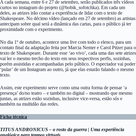
A cada semana, entre 6 e 27 de setembro, serão publicados três vídeos
curtos no instagram do projeto (@bobik_sofotchka). Em cada um
deles, as atrizes irão contar a experiência de lidar com o texto de
Shakespeare. No décimo vídeo (lançado em 27 de setembro) as artistas
antecipam sobre qual será a dinâmica das cartas, para o público já ter
proximidade com o experimento.
No dia 1º de outubro, acontece uma live com todo o elenco, para um
contato final da adaptação feita por Marcia Nemer e Carol Pitzer para o
texto de Shakespeare. Durante esse ‘ao vivo’, cada uma das sete atrizes
vai ler o mesmo trecho do texto em seus respectivos perfis, sozinhas,
porém assistidas e acompanhadas pelo público. O espectador vai poder
‘pular’ de um Instagram ao outro, já que elas estarão falando o mesmo
texto.
Assim, este experimento serve como uma outra forma de pensar ‘a
presença’ do/no teatro – e também no digital – mostrando que mesmo
juntas, as atrizes estão sozinhas, inclusive vice-versa, estão sós e
também na multidão das redes.
Ficha técnica
TITUS ANDRONICUS – o rosto da guerra | Uma experiência
analógica para tempos virtuais