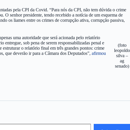
evantadas pela CPI da Covid. “Para nós da CPI, não tem dúvida o crime
ou. O senhor presidente, tendo recebido a notícia de um esquema de
o os liames entre os crimes de corrupção ativa, corrupção passiva,
penas uma autoridade que será acionada pelo relatório
rio entregue, sob pena de serem responsabilizadas penal e
(foto
struturar o relatório final em três grandes pontos: crime
leopoldo
icos, que deverão ir para a Câmara dos Deputados”,
afirmou
silva –
ag
senado)