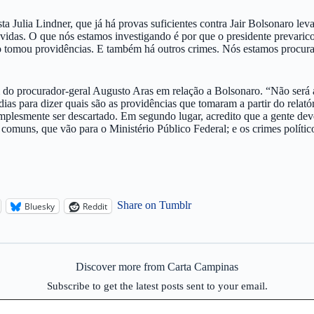
sta Julia Lindner, que já há provas suficientes contra Jair Bolsonaro l
vidas. O que nós estamos investigando é por que o presidente prevaric
 tomou providências. E também há outros crimes. Nós estamos procurand
do procurador-geral Augusto Aras em relação a Bolsonaro. “Não será a
ias para dizer quais são as providências que tomaram a partir do relató
lesmente ser descartado. Em segundo lugar, acredito que a gente deve e
s comuns, que vão para o Ministério Público Federal; e os crimes polít
Share on Tumblr
Bluesky
Reddit
Discover more from Carta Campinas
Subscribe to get the latest posts sent to your email.