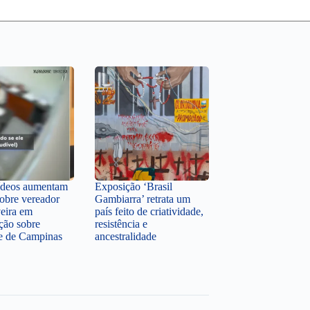
ídeos aumentam
Exposição ‘Brasil
sobre vereador
Gambiarra’ retrata um
veira em
país feito de criatividade,
ção sobre
resistência e
te de Campinas
ancestralidade