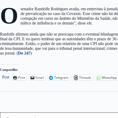
O
senador Randolfe Rodrigues avalia, em entrevista à jornali
de prevaricação no caso da Covaxin. Esse crime não há dú
corrupção em curso no âmbito do Ministério da Saúde, não
tráfico de influência e os demais”, disse ele.
Ranfolfe afirmou ainda que não se preocupa com a eventual blindagem 
final da CPI. E eu quero lembrar que as autoridades têm o prazo de 30 d
criminalmente. Então, o poder de um relatório de uma CPI não pode simp
de lesa-humanidade, que vai para o tribunal penal internacional; crime
ao jornal. (
Do 247
)
Compartilhe:
Post
Print
Email
Telegram
Threads
WhatsApp
Type your email…