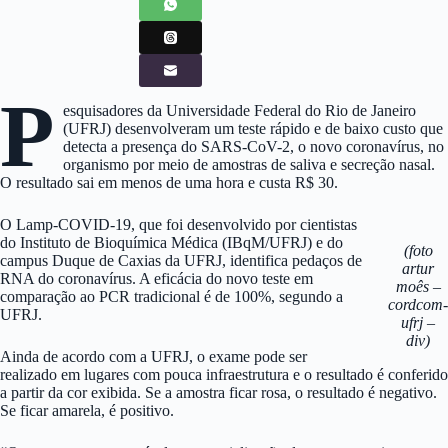
P
esquisadores da Universidade Federal do Rio de Janeiro
(UFRJ) desenvolveram um teste rápido e de baixo custo que
detecta a presença do SARS-CoV-2, o novo coronavírus, no
organismo por meio de amostras de saliva e secreção nasal.
O resultado sai em menos de uma hora e custa R$ 30.
O Lamp-COVID-19, que foi desenvolvido por cientistas
do Instituto de Bioquímica Médica (IBqM/UFRJ) e do
(foto
campus Duque de Caxias da UFRJ, identifica pedaços de
artur
RNA do coronavírus. A eficácia do novo teste em
moês –
comparação ao PCR tradicional é de 100%, segundo a
cordcom-
UFRJ.
ufrj –
div)
Ainda de acordo com a UFRJ, o exame pode ser
realizado em lugares com pouca infraestrutura e o resultado é conferido
a partir da cor exibida. Se a amostra ficar rosa, o resultado é negativo.
Se ficar amarela, é positivo.