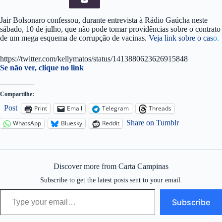
Jair Bolsonaro confessou, durante entrevista à Rádio Gaúcha neste
sábado, 10 de julho, que não pode tomar providências sobre o contrato
de um mega esquema de corrupção de vacinas.
Veja link sobre o cas
o.
https://twitter.com/kellymatos/status/1413880623626915848
Se não ver, clique n
o
link
Compartilhe:
Post
Print
Email
Telegram
Threads
Share on Tumblr
WhatsApp
Bluesky
Reddit
Discover more from Carta Campinas
Subscribe to get the latest posts sent to your email.
Type your email…
Subscribe