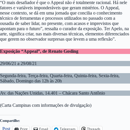
“O mais desafiador é que o Appeal não é totalmente racional. Há nele
fatores e variáveis imponderáveis que geram mistérios. O Appeal,
nesse contexto, se dá em uma jornada que concilia o conhecimento
técnico de ferramentas e processos utilizados no passado com a
ousadia de saber lidar, no presente, com acasos e imprevistos que
apontam para o futuro”, ressalta o curador da exposição. Ter Apelo, na
arte, significa criar, nas mais diversas técnicas, elementos diferenciados
que gerem no observador surpresas que levem a uma reflexão”.
Exposição “Appeal”, de Renato Gosling
29/06/21 a 29/08/21
Segunda-feira, Terça-feira, Quarta-feira, Quinta-feira, Sexta-feira,
Sábado, Domingo das 12h às 20h
Av. das Nações Unidas, 14.401 – Chácara Santo Antônio
(Carta Campinas com informações de divulgação)
Compartilhe:
Post
Print
Email
Telegram
Threads