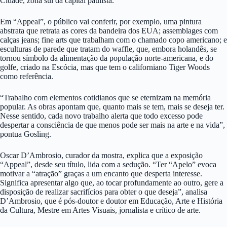
Cidade, zona sul da capital paulista.
Em “Appeal”, o público vai conferir, por exemplo, uma pintura
abstrata que retrata as cores da bandeira dos EUA; assemblages com
calças jeans; fine arts que trabalham com o chamado copo americano; e
esculturas de parede que tratam do waffle, que, embora holandês, se
tornou símbolo da alimentação da população norte-americana, e do
golfe, criado na Escócia, mas que tem o californiano Tiger Woods
como referência.
“Trabalho com elementos cotidianos que se eternizam na memória
popular. As obras apontam que, quanto mais se tem, mais se deseja ter.
Nesse sentido, cada novo trabalho alerta que todo excesso pode
despertar a consciência de que menos pode ser mais na arte e na vida”,
pontua Gosling.
Oscar D’Ambrosio, curador da mostra, explica que a exposição
“Appeal”, desde seu título, lida com a sedução. “Ter “Apelo” evoca
motivar a “atração” graças a um encanto que desperta interesse.
Significa apresentar algo que, ao tocar profundamente ao outro, gere a
disposição de realizar sacrifícios para obter o que deseja”, analisa
D’Ambrosio, que é pós-doutor e doutor em Educação, Arte e História
da Cultura, Mestre em Artes Visuais, jornalista e crítico de arte.