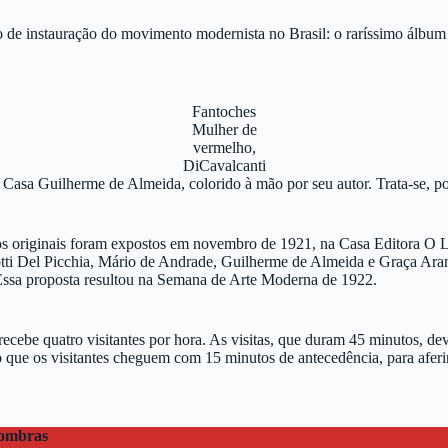
so de instauração do movimento modernista no Brasil: o raríssimo álbu
Fantoches
Mulher de
vermelho,
DiCavalcanti
 Casa Guilherme de Almeida, colorido à mão por seu autor. Trata-se, p
ujos originais foram expostos em novembro de 1921, na Casa Editora O L
ti Del Picchia, Mário de Andrade, Guilherme de Almeida e Graça Aranh
 Essa proposta resultou na Semana de Arte Moderna de 1922.
ecebe quatro visitantes por hora. As visitas, que duram 45 minutos, d
 que os visitantes cheguem com 15 minutos de antecedência, para aferi
sombras