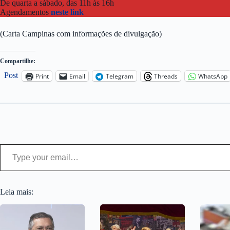
De quarta a sábado, das 11h às 16h
Agendamentos
neste link
(Carta Campinas com informações de divulgação)
Compartilhe:
Post
Print
Email
Telegram
Threads
WhatsApp
Type your email…
Leia mais: