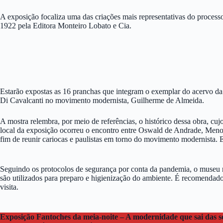
A exposição focaliza uma das criações mais representativas do proces
1922 pela Editora Monteiro Lobato e Cia.
Estarão expostas as 16 pranchas que integram o exemplar do acervo da
Di Cavalcanti no movimento modernista, Guilherme de Almeida.
A mostra relembra, por meio de referências, o histórico dessa obra, c
local da exposição ocorreu o encontro entre Oswald de Andrade, Menot
fim de reunir cariocas e paulistas em torno do movimento modernista.
Seguindo os protocolos de segurança por conta da pandemia, o museu r
são utilizados para preparo e higienização do ambiente. É recomendado
visita.
Exposição Fantoches da meia-noite – A modernidade que sai das 