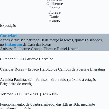
Guilherme
Gontijo
Flores e
Daniel
Kondo
Exposição
Coestelário
Ações virtuais: a partir de 18 de março às terças, quintas e sábados,
no
Instagram
da Casa das Rosas
Artistas: Guilherme Gontijo Flores e Daniel Kondo
Curadoria: Luiz Gustavo Carvalho
Casa das Rosas – Espaço Haroldo de Campos de Poesia e Literatura
Avenida Paulista, 37 – Paraíso – São Paulo (próximo à estação
Brigadeiro do metrô)
Telefone: (11) 3285-6986 | 3288-9447
Funcionamento: de quarta a sábado, das 12h às 16h, mediante
agendamento prévio