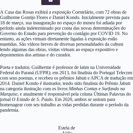
A Casa das Rosas exibirá a exposição Coestelário, com 72 obras de
Guilherme Gontijo Flores e Daniel Kondo. Inicialmente prevista para
18 de março, sua inauguração no espaço do museu foi adiada por
período ainda indeterminado por conta das novas determinações do
Governo do Estado para prevenção do contágio por COVID 19. No
entanto, as ações virtuais diretamente ligadas à exposição estão
mantidas. São vídeos breves de diversas personalidades da cultura
lendo algumas das obras, visitas virtuais ao espaço expositivo e
depoimentos dos artistas e do curador.
Poeta e tradutor, Guilherme é professor de latim na Universidade
Federal do Paraná (UFPR); em 2013, foi finalista do Portugal Telecom
com seus poemas, e recebeu os prêmios Jabuti e APCA de tradução em
2014. Daniel Kondo é ilustrador, tendo sido finalista do Prêmio Jabuti
na categoria ilustração com os livros
Minhas Contas
e
Surfando na
Marquise
, e atualmente é responsável pela coluna Últimas Palavras do
jornal
O Estado de S. Paulo
. Em 2020, ambos se uniram para
homenagear com seu trabalho as vidas perdidas durante o período da
pandemia.
Estela de