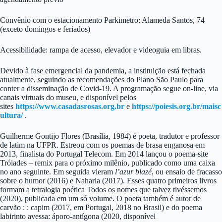
Convênio com o estacionamento Parkimetro: Alameda Santos, 74
(exceto domingos e feriados)
Acessibilidade: rampa de acesso, elevador e videoguia em libras.
Devido à fase emergencial da pandemia, a instituição está fechada
atualmente, seguindo as recomendações do Plano São Paulo para
conter a disseminação de Covid-19. A programação segue on-line, via
canais virtuais do museu, e disponível pelos
sites
https://www.casadasrosas.org.br
e
https://poiesis.org.br/maisc
ultura/
.
Guilherme Gontijo Flores (Brasília, 1984) é poeta, tradutor e professor
de latim na UFPR. Estreou com os poemas de brasa enganosa em
2013, finalista do Portugal Telecom. Em 2014 lançou o poema-site
Tróiades – remix para o próximo milênio, publicado como uma caixa
no ano seguinte. Em seguida vieram
l’azur blazé
, ou ensaio de fracasso
sobre o humor (2016) e Naharia (2017). Esses quatro primeiros livros
formam a tetralogia poética Todos os nomes que talvez tivéssemos
(2020), publicada em um só volume. O poeta também é autor de
carvão : : capim (2017, em Portugal, 2018 no Brasil) e do poema
labirinto avessa: áporo-antígona (2020, disponível