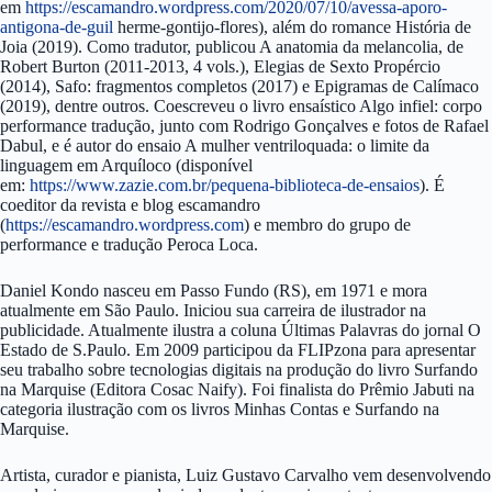
em
https://escamandro.wordpress.com/2020/07/10/avessa-aporo-
antigona-de-guil
herme-gontijo-flores), além do romance História de
Joia (2019). Como tradutor, publicou A anatomia da melancolia, de
Robert Burton (2011-2013, 4 vols.), Elegias de Sexto Propércio
(2014), Safo: fragmentos completos (2017) e Epigramas de Calímaco
(2019), dentre outros. Coescreveu o livro ensaístico Algo infiel: corpo
performance tradução, junto com Rodrigo Gonçalves e fotos de Rafael
Dabul, e é autor do ensaio A mulher ventriloquada: o limite da
linguagem em Arquíloco (disponível
em:
https://www.zazie.com.br/pequena-biblioteca-de-ensaios
). É
coeditor da revista e blog escamandro
(
https://escamandro.wordpress.com
) e membro do grupo de
performance e tradução Peroca Loca.
Daniel Kondo nasceu em Passo Fundo (RS), em 1971 e mora
atualmente em São Paulo. Iniciou sua carreira de ilustrador na
publicidade. Atualmente ilustra a coluna Últimas Palavras do jornal O
Estado de S.Paulo. Em 2009 participou da FLIPzona para apresentar
seu trabalho sobre tecnologias digitais na produção do livro Surfando
na Marquise (Editora Cosac Naify). Foi finalista do Prêmio Jabuti na
categoria ilustração com os livros Minhas Contas e Surfando na
Marquise.
Artista, curador e pianista, Luiz Gustavo Carvalho vem desenvolvendo