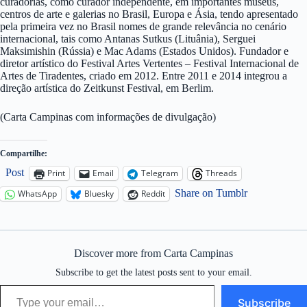
curadorias, como curador independente, em importantes museus,
centros de arte e galerias no Brasil, Europa e Ásia, tendo apresentado
pela primeira vez no Brasil nomes de grande relevância no cenário
internacional, tais como Antanas Sutkus (Lituânia), Serguei
Maksimishin (Rússia) e Mac Adams (Estados Unidos). Fundador e
diretor artístico do Festival Artes Vertentes – Festival Internacional de
Artes de Tiradentes, criado em 2012. Entre 2011 e 2014 integrou a
direção artística do Zeitkunst Festival, em Berlim.
(Carta Campinas com informações de divulgação)
Compartilhe:
Post
Print
Email
Telegram
Threads
Share on Tumblr
WhatsApp
Bluesky
Reddit
Discover more from Carta Campinas
Subscribe to get the latest posts sent to your email.
Type your email…
Subscribe