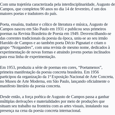
Com uma trajetória caracterizada pela interdisciplinaridade, Augusto de
Campos, que completou 90 anos no dia 14 de fevereiro, é um dos
maiores poetas e tradutores do país.
Poeta, ensaísta, tradutor e crítico de literatura e música, Augusto de
Campos nasceu em São Paulo em 1931 e publicou seus primeiros
poemas na Revista Brasileira de Poesia em 1949. Desvencilhando-se
das correntes tradicionais da poesia da época, uniu-se ao seu irmão
Haroldo de Campos e ao também poeta Décio Pignatari e criam o
grupo “Noigandres”, com uma revista de mesmo nome, dedicados à
experimentação de novas formas e atraindo jovens poetas inclinados
para essa linha de experimentação.
Em 1953, produziu a série de poemas em cores, “Poetamenos”,
primeira manifestação da poesia concreta brasileira. Em 1956
participou da organização da 1ª Exposição Nacional de Arte Concreta,
no Museu de Arte Moderna, em São Paulo, lançando oficialmente o
manifesto literário da poesia concreta.
Desde então, a força poética de Augusto de Campos passa a ganhar
múltiplas derivações e materialidades por meio de produções que
situam seu trabalho na fronteira com as artes visuais, instalando sua
presença na cena da poesia concreta internacional.