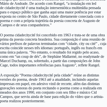
Mário de Andrade. De acordo com Rangel, “a instalação em led
de cidadecitycité é uma tradução intersemiótica multimídia pensada
para o espaço público que ganha aqui uma maior potência por estar
exposta no centro de São Paulo, cidade diretamente conectada com o
poema e com a própria trajetória da poesia concreta de Augusto de
Campos e de seus companheiros.”
O poema cidadecitycité foi concebido em 1963 e trata-se de uma obra
prima da poesia concreta brasileira. Sua composição é uma reunião de
vários prefixos de palavras terminadas com “cidade, city ou cité” , cuja
escrita coincide nesses três idiomas: português, inglês ou francês em
uma única palavra. “No entanto, o resultado foi regido pelo acaso,
como em “un coup de dés”, de Stepháne Mallarmé, no readymade de
Marcel Duchamp, ou, sobretudo, a partir das composições de John
Cage, todos importantes referências para Augusto”, reflete Rangel.
A exposição “Poema cidadecitycité pela cidade” reúne as distintas
versões do poema, desde 1963 até a atualidade, incluindo aquelas
impressas em papel, em adesivo vinil de recorte, além das distintas
gravações sonoras do poeta recitando o poema como a realizada em
meados dos anos 1990, em conjunto com seu filho e músico Cid
Campos, que serviu ainda de base para edição do vídeo que o artista-
poeta realizou posteriormente.