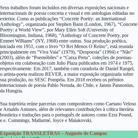
Seus trabalhos foram incluídos em diversas exposições nacionais e
internacionais de poesia concreta e visual e em antologias editadas no
exterior. Como as publicações “Concrete Poetry: an International
Anthology”, organizada por Stephen Bann (London, 1967), “Concrete
Poetry: a World View”, por Mary Ellen Solt (University of
Bloomington, Indiana, 1968), “Anthology of Concrete Poetry, por
Emmet Williams” (NY, 1968) entre outras. Sua produção poética,
iniciada em 1951, com o livro “O Rei Menos O Reino”, está reunida
principalmente em “Viva Vaia” (1979), “Despoesia” (1994) e “Não”
(2003), além de “Poemóbiles” e “Caixa Preta”, coleções de poemas-
objetos em colaboração com Julio Plaza publicados em 1974 e 1975,
respectivamente. Em 2017, também com curadoria de Daniel Rangel,
o artista-poeta realizou REVER, a maior exposição organizada sobre
sua produção, no SESC Pompéia. Em 2018 recebeu os prêmios
internacionais de poesia Pablo Neruda, do Chile, e Jannis Pannonius,
da Hungria.
Sua trajetória reúne parcerias com compositores como Caetano Veloso
e Arnaldo Antunes, além de relevantes contribuições à crítica literária
brasileira e traduções para o português de autores como Ezra Pound,
e.e. Cummings, Mallarmé, Joyce e Maiakovski.
Exposição TRANSLETRAS – Augusto de Campos