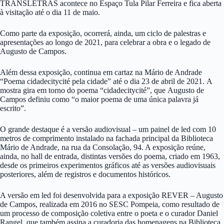
TRANSLETRAS acontece no Espaço Tula Pilar Ferreira e fica aberta
à visitação até o dia 11 de maio.
Como parte da exposição, ocorrerá, ainda, um ciclo de palestras e
apresentações ao longo de 2021, para celebrar a obra e o legado de
Augusto de Campos.
Além dessa exposição, continua em cartaz na Mário de Andrade
“Poema cidadecitycité pela cidade” até o dia 23 de abril de 2021. A
mostra gira em torno do poema “cidadecitycité”, que Augusto de
Campos definiu como “o maior poema de uma única palavra já
escrito”.
O grande destaque é a versão audiovisual – um painel de led com 10
metros de comprimento instalado na fachada principal da Biblioteca
Mário de Andrade, na rua da Consolação, 94. A exposição reúne,
ainda, no hall de entrada, distintas versões do poema, criado em 1963,
desde os primeiros experimentos gráficos até as versões audiovisuais
posteriores, além de registros e documentos históricos.
A versão em led foi desenvolvida para a exposição REVER – Augusto
de Campos, realizada em 2016 no SESC Pompeia, como resultado de
um processo de composição coletiva entre o poeta e o curador Daniel
Rangel, que também assina a curadoria das homenagens na Biblioteca