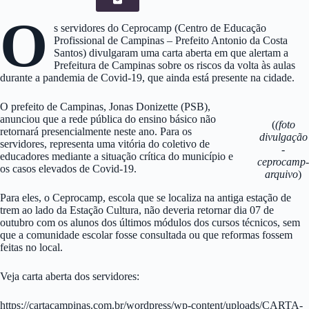
O
s servidores do Ceprocamp (Centro de Educação
Profissional de Campinas – Prefeito Antonio da Costa
Santos) divulgaram uma carta aberta em que alertam a
Prefeitura de Campinas sobre os riscos da volta às aulas
durante a pandemia de Covid-19, que ainda está presente na cidade.
O prefeito de Campinas, Jonas Donizette (PSB),
anunciou que a rede pública do ensino básico não
(
(foto
retornará presencialmente neste ano. Para os
divulgação
servidores, representa uma vitória do coletivo de
-
educadores mediante a situação crítica do município e
ceprocamp-
os casos elevados de Covid-19.
arquivo
)
Para eles, o Ceprocamp, escola que se localiza na antiga estação de
trem ao lado da Estação Cultura, não deveria retornar dia 07 de
outubro com os alunos dos últimos módulos dos cursos técnicos, sem
que a comunidade escolar fosse consultada ou que reformas fossem
feitas no local.
Veja carta aberta dos servidores:
https://cartacampinas.com.br/wordpress/wp-content/uploads/CARTA-