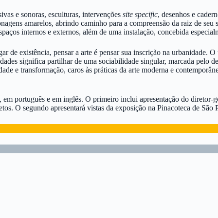
sivas e sonoras, esculturas, intervenções
site specific
, desenhos e cadern
onagens amarelos, abrindo caminho para a compreensão da raiz de seu 
espaços internos e externos, além de uma instalação, concebida especia
r de existência, pensar a arte é pensar sua inscrição na urbanidade. O 
dades significa partilhar de uma sociabilidade singular, marcada pelo 
ade e transformação, caros às práticas da arte moderna e contemporânea
em português e em inglês. O primeiro inclui apresentação do diretor-ge
jetos. O segundo apresentará vistas da exposição na Pinacoteca de São 