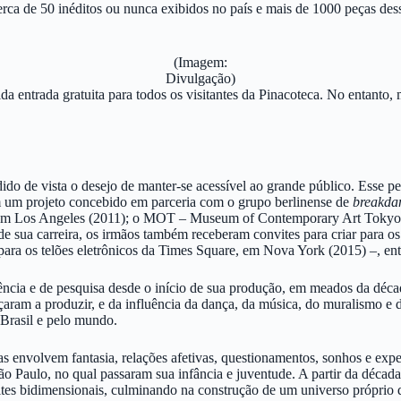
rca de 50 inéditos ou nunca exibidos no país e mais de 1000 peças dess
(Imagem:
Divulgação)
 entrada gratuita para todos os visitantes da Pinacoteca. No entanto, m
do de vista o desejo de manter-se acessível ao grande público. Esse per
 um projeto concebido em parceria com o grupo berlinense de
breakda
m Los Angeles (2011); o MOT – Museum of Contemporary Art Tokyo, 
e sua carreira, os irmãos também receberam convites para criar para os 
ara os telões eletrônicos da Times Square, em Nova York (2015) –, ent
ia e de pesquisa desde o início de sua produção, em meados da década
am a produzir, e da influência da dança, da música, do muralismo e da
Brasil e pelo mundo.
amas envolvem fantasia, relações afetivas, questionamentos, sonhos e e
 São Paulo, no qual passaram sua infância e juventude. A partir da déc
limites bidimensionais, culminando na construção de um universo próprio 