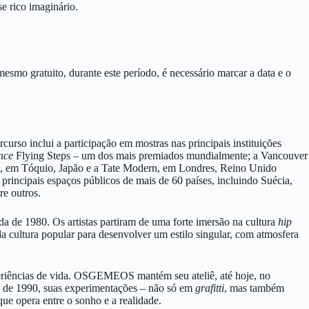
e rico imaginário.
esmo gratuito, durante este período, é necessário marcar a data e o
curso inclui a participação em mostras nas principais instituições
nce
Flying Steps – um dos mais premiados mundialmente; a Vancouver
em Tóquio, Japão e a Tate Modern, em Londres, Reino Unido
principais espaços públicos de mais de 60 países, incluindo Suécia,
re outros.
 de 1980. Os artistas partiram de uma forte imersão na cultura
hip
 cultura popular para desenvolver um estilo singular, com atmosfera
xperiências de vida. OSGEMEOS mantém seu ateliê, até hoje, no
ada de 1990, suas experimentações – não só em
grafitti
, mas também
que opera entre o sonho e a realidade.