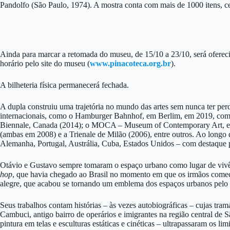
Pandolfo (São Paulo, 1974). A mostra conta com mais de 1000 itens, ce
Ainda para marcar a retomada do museu, de 15/10 a 23/10, será oferecida
horário pelo site do museu (
www.pinacoteca.org.br
).
A bilheteria física permanecerá fechada.
A dupla construiu uma trajetória no mundo das artes sem nunca ter perdi
internacionais, como o Hamburger Bahnhof, em Berlim, em 2019, com
Biennale, Canada (2014); o MOCA – Museum of Contemporary Art, e
(ambas em 2008) e a Trienale de Milão (2006), entre outros. Ao longo d
Alemanha, Portugal, Austrália, Cuba, Estados Unidos – com destaque p
Otávio e Gustavo sempre tomaram o espaço urbano como lugar de vivênc
hop
, que havia chegado ao Brasil no momento em que os irmãos começar
alegre, que acabou se tornando um emblema dos espaços urbanos pelo 
Seus trabalhos contam histórias – às vezes autobiográficas – cujas tr
Cambuci, antigo bairro de operários e imigrantes na região central de
pintura em telas e esculturas estáticas e cinéticas – ultrapassaram os 