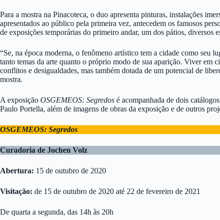
Para a mostra na Pinacoteca, o duo apresenta pinturas, instalações imer
apresentados ao público pela primeira vez, antecedem os famosos pers
de exposições temporárias do primeiro andar, um dos pátios, diversos 
“Se, na época moderna, o fenômeno artístico tem a cidade como seu luga
tanto temas da arte quanto o próprio modo de sua aparição. Viver em ci
conflitos e desigualdades, mas também dotada de um potencial de liberd
mostra.
A exposição
OSGEMEOS: Segredos
é acompanhada de dois catálogos, 
Paulo Portella, além de imagens de obras da exposição e de outros pro
OSGEMEOS: Segredos
Curadoria de Jochen Volz
Abertura:
15 de outubro de 2020
Visitação:
de 15 de outubro de 2020 até 22 de fevereiro de 2021
De quarta a segunda, das 14h às 20h