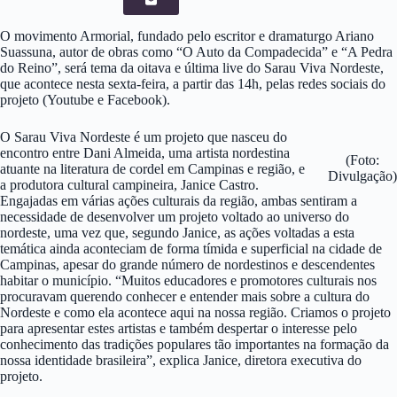
O movimento Armorial, fundado pelo escritor e dramaturgo Ariano
Suassuna, autor de obras como “O Auto da Compadecida” e “A Pedra
do Reino”, será tema da oitava e última live do Sarau Viva Nordeste,
que acontece nesta sexta-feira, a partir das 14h, pelas redes sociais do
projeto (Youtube e Facebook).
O Sarau Viva Nordeste é um projeto que nasceu do
encontro entre Dani Almeida, uma artista nordestina
(Foto:
atuante na literatura de cordel em Campinas e região, e
Divulgação)
a produtora cultural campineira, Janice Castro.
Engajadas em várias ações culturais da região, ambas sentiram a
necessidade de desenvolver um projeto voltado ao universo do
nordeste, uma vez que, segundo Janice, as ações voltadas a esta
temática ainda aconteciam de forma tímida e superficial na cidade de
Campinas, apesar do grande número de nordestinos e descendentes
habitar o município. “Muitos educadores e promotores culturais nos
procuravam querendo conhecer e entender mais sobre a cultura do
Nordeste e como ela acontece aqui na nossa região. Criamos o projeto
para apresentar estes artistas e também despertar o interesse pelo
conhecimento das tradições populares tão importantes na formação da
nossa identidade brasileira”, explica Janice, diretora executiva do
projeto.