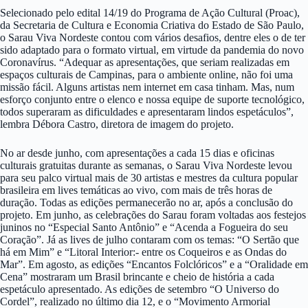
Selecionado pelo edital 14/19 do Programa de Ação Cultural (Proac),
da Secretaria de Cultura e Economia Criativa do Estado de São Paulo,
o Sarau Viva Nordeste contou com vários desafios, dentre eles o de ter
sido adaptado para o formato virtual, em virtude da pandemia do novo
Coronavírus. “Adequar as apresentações, que seriam realizadas em
espaços culturais de Campinas, para o ambiente online, não foi uma
missão fácil. Alguns artistas nem internet em casa tinham. Mas, num
esforço conjunto entre o elenco e nossa equipe de suporte tecnológico,
todos superaram as dificuldades e apresentaram lindos espetáculos”,
lembra Débora Castro, diretora de imagem do projeto.
No ar desde junho, com apresentações a cada 15 dias e oficinas
culturais gratuitas durante as semanas, o Sarau Viva Nordeste levou
para seu palco virtual mais de 30 artistas e mestres da cultura popular
brasileira em lives temáticas ao vivo, com mais de três horas de
duração. Todas as edições permanecerão no ar, após a conclusão do
projeto. Em junho, as celebrações do Sarau foram voltadas aos festejos
juninos no “Especial Santo Antônio” e “Acenda a Fogueira do seu
Coração”. Já as lives de julho contaram com os temas: “O Sertão que
há em Mim” e “Litoral Interior:- entre os Coqueiros e as Ondas do
Mar”. Em agosto, as edições “Encantos Folclóricos” e a “Oralidade em
Cena” mostraram um Brasil brincante e cheio de história a cada
espetáculo apresentado. As edições de setembro “O Universo do
Cordel”, realizado no último dia 12, e o “Movimento Armorial