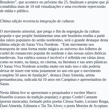
Brasileiro”, que acontece no próximo dia 25, finalizam o projeto que já
contabiliza mais de 10 mil visualizações e uma excelente repercussão
de mídia e público.
Última edição reverencia integração de culturas
O movimento armorial, que prega o fim da segregação da cultura
popular e que propõe fundamentar uma arte brasileira erudita a partir
das raízes populares do sertão nordestino, será o grande destaque desta
última edição do Sarau Viva Nordeste. “Este movimento nos
transporta de uma forma muito mágica ao universo dos folhetos de
cordel do romanceiro popular do nordeste e das nossas raízes ibéricas
medievais. Sua estética sonora é incrível e é refletida em várias áreas
como no teatro, na dança, no cinema, na literatura e nas artes plásticas.
O Sarau Viva Nordeste acredita muito em tudo isso e não poderia
deixar de trazer este tema justamente no ano em que o movimento
completa 50 anos de fundação”, destaca Dani Almeida, artista
pernambucana, radicada há 10 anos em Campinas e apresentadora do
Sarau.
Nesta última live se apresentam o pesquisador e escritor Marco
Haurélio (causos da tradição popular); o grupo Cordel Cantante
(poesia musicada), formado pelos poetas Cleusa Santo, Luciano Braga,
Dani Almeida, Edimaria e Tin Tin Alves; o poeta Moreira de Acopiara