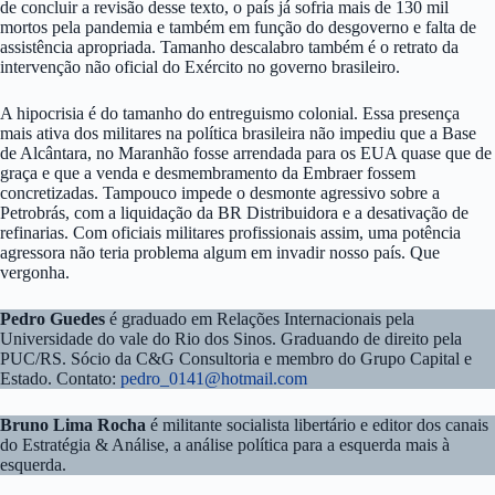
de concluir a revisão desse texto, o país já sofria mais de 130 mil
mortos pela pandemia e também em função do desgoverno e falta de
assistência apropriada. Tamanho descalabro também é o retrato da
intervenção não oficial do Exército no governo brasileiro.
A hipocrisia é do tamanho do entreguismo colonial. Essa presença
mais ativa dos militares na política brasileira não impediu que a Base
de Alcântara, no Maranhão fosse arrendada para os EUA quase que de
graça e que a venda e desmembramento da Embraer fossem
concretizadas. Tampouco impede o desmonte agressivo sobre a
Petrobrás, com a liquidação da BR Distribuidora e a desativação de
refinarias. Com oficiais militares profissionais assim, uma potência
agressora não teria problema algum em invadir nosso país. Que
vergonha.
Pedro Guedes
é graduado em Relações Internacionais pela
Universidade do vale do Rio dos Sinos. Graduando de direito pela
PUC/RS. Sócio da C&G Consultoria e membro do Grupo Capital e
Estado. Contato:
pedro_0141@hotmail.com
Bruno Lima Rocha
é militante socialista libertário e editor dos canais
do Estratégia & Análise, a análise política para a esquerda mais à
esquerda.