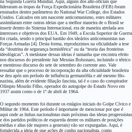
na Segunda Guerra Mundial. Aqui, alguns dos alto-oficiais que
lideraram as tropas da Força Expedicionária Brasileira (FEB) foram
ensinados dentro parâmetros do National War College, dos Estados
Unidos. Calcados em um nascente anticomunismo, estes militares
assimilaram entre outras ideias que a melhor maneira de o Brasil se
inserir dentro do Sistema Internacional, era de maneira atrelada aos
interesses e objetivos dos EUA. Em 1949, a Escola Superior de Guerra
foi criada, sendo o principal bastião dos ideários anticomunistas nas
Forças Armadas [4]. Desta forma, reproduzimos na oficialidade a tese
da “doutrina de segurança hemisférica” ou da “teoria das fronteiras
ideológicas”. A metástase dessas ideias é tamanha que encontra efeito
nos discursos do presidente Jair Messias Bolsonaro, incluindo o tétrico
e mentiroso discurso do sete de setembro do corrente ano. Vale
ressaltar que o processo de incorporação da alta oficialidade brasileira
se deu após um período de influência germanófila e até mesmo filo-
nazista, além de evidente filiação fascista, tal é o caso do conspirador
Olímpio Mourão Filho, operador do autogolpe do Estado Novo em
1937 assim como o de 1º de abril de 1964.
O segundo momento foi durante os estágios iniciais do Golpe Cívico e
Militar de 1964. Este período é importante de mencionar por que é
aqui onde as linhas nacionalistas mais próximas das ideias progressistas
e dos partidos políticos de esquerda dentre os militares de posições
médias e altas (de majores a generais) vão ser expurgadas. Aqui, é
fortalecida a ideia de que ações de cunho nacionalista, como