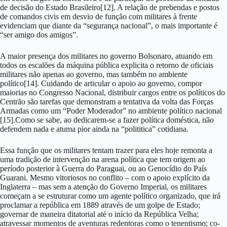
de decisão do Estado Brasileiro[12]. A relação de prebendas e postos
de comandos civis em desvio de função com militares à frente
evidenciam que diante da “segurança nacional”, o mais importante é
“ser amigo dos amigos”.
A maior presença dos militares no governo Bolsonaro, atuando em
todos os escalões da máquina pública explicita o retorno de oficiais
militares não apenas ao governo, mas também no ambiente
político[14]. Cuidando de articular o apoio ao governo, compor
maiorias no Congresso Nacional, distribuir cargos entre os políticos do
Centrão são tarefas que demonstram a tentativa da volta das Forças
Armadas como um “Poder Moderador” no ambiente político nacional
[15].Como se sabe, ao dedicarem-se a fazer política doméstica, não
defendem nada e atuma pior ainda na “polititica” cotidiana.
Essa função que os militares tentam trazer para eles hoje remonta a
uma tradição de intervenção na arena política que tem origem ao
período posterior à Guerra do Paraguai, ou ao Genocídio do País
Guarani. Mesmo vitoriosos no conflito – com o apoio explícito da
Inglaterra – mas sem a atenção do Governo Imperial, os militares
começam a se estruturar como um agente político organizado, que irá
proclamar a república em 1889 através de um golpe de Estado;
governar de maneira ditatorial até o início da República Velha;
atravessar momentos de aventuras redentoras como o tenentismo; co-