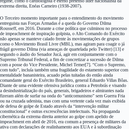
regime, como o cardiologista e eterno pretenso líder nacionalista da
extrema direita, Enéas Carneiro (1938-2007).
O Terceiro momento importante para o entendimento do movimento
entreguista nas Forças Armadas é a queda do Governo Dilma
Rousseff, em 2016. Durante a crise política que culminou no processo
de impeachment de inspiração golpista, o Alto Comando do Exército
não apenas se manteve calado frente às movimentações de grupos
como o Movimento Brasil Livre (MBL), mas agiram para coagir o já
frágil governo Dilma (via ameaças de quartelada pelo Twitter) [13] e
segundo o áudio do Senador Jucá, agir em conjuntamente com o
Supremo Tribunal Federal, a fim de concretizar a sucessão de Dilma
com a posse do Vice Presidente, Michel Temer[7]. “Com o Supremo,
com tudo”, incluía também uma fragilidade do estamento superior com
mentalidade bananisteira, acuado pelas tuitadas do então ainda
comandante geral do Exército Brasileiro, general Eduardo Villas Bôas.
Diante de uma evidente ofensiva jurídica contra a Petrobrás e visando
a desindustrialização do país, generais, brigadeiros e almirantes nada
fizeram além de surfar na onda do “anticomunismo” sem Guerra Fria
ou na cruzada udenista, mas com uma vertente cada vez mais exibida
de defesa de golpe de Estado através da “intervenção militar
constitucional” e outras excrescências intelectuais. Na propaganda
cibernética da extrema direita anterior ao golpe com apelido de
impeachment em abril de 2016, era comum a presença de militares da
ativa com declarações de realinhamento aos EUA e à subordinação