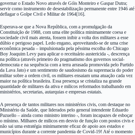
governar o Estado Novo através de Góis Monteiro e Gaspar Dutra;
servir como instrumento de desestabilização permanente entre 1946 até
deflagar o Golpe Civil e Militar de 1964[16].
Esperava-se que a Nova República, com a promulgação da
Constituição de 1988, com uma elite política minimamente coesa e
sociedade civil mais atenta, fossem inibir a volta dos militares a esse
dúbio e perigoso papel. Ledo engano, aproveitando-se de uma crise
econômica pesada – impulsionada pela péssima escolha do Chicago
Boy Joaquim Levy para aplicar o receituário austericida -, descrença
na política (através primeiro do pragmatismo dos governos social-
democrata e na sequência com a terra arrasada promovida pelo Partido
da Lava Jato) e um sentimento de saudosismo da supremacia do poder
militar sobre a ordem civil, os militares ensaiam uma atuação cada vez
maior na política brasileira. Essa presença se cristaliza na grande
quantidade de militares da ativa e milicos reformados trabalhando em
ministérios, secretarias, autarquias e empresas estatais.
A presença de tantos militares nos ministérios civis, com destaque no
Ministério da Saúde, que liderados pelo general intendente Eduardo
Pazuello – ainda como ministro interino -, foram incapazes de esboçar
o mínimo. Milhares de milicos em desvio de função com postos civis e
não sai uma estratégia minimamente eficaz de apoio aos estados e
municípios durante a corrente pandemia de Covid-19! Até o momento