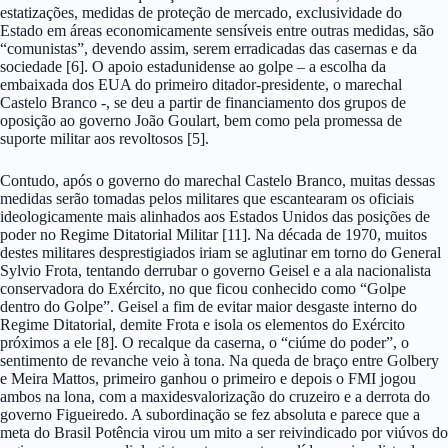
estatizações, medidas de proteção de mercado, exclusividade do
Estado em áreas economicamente sensíveis entre outras medidas, são
“comunistas”, devendo assim, serem erradicadas das casernas e da
sociedade [6]. O apoio estadunidense ao golpe – a escolha da
embaixada dos EUA do primeiro ditador-presidente, o marechal
Castelo Branco -, se deu a partir de financiamento dos grupos de
oposição ao governo João Goulart, bem como pela promessa de
suporte militar aos revoltosos [5].
Contudo, após o governo do marechal Castelo Branco, muitas dessas
medidas serão tomadas pelos militares que escantearam os oficiais
ideologicamente mais alinhados aos Estados Unidos das posições de
poder no Regime Ditatorial Militar [11]. Na década de 1970, muitos
destes militares desprestigiados iriam se aglutinar em torno do General
Sylvio Frota, tentando derrubar o governo Geisel e a ala nacionalista
conservadora do Exército, no que ficou conhecido como “Golpe
dentro do Golpe”. Geisel a fim de evitar maior desgaste interno do
Regime Ditatorial, demite Frota e isola os elementos do Exército
próximos a ele [8]. O recalque da caserna, o “ciúme do poder”, o
sentimento de revanche veio à tona. Na queda de braço entre Golbery
e Meira Mattos, primeiro ganhou o primeiro e depois o FMI jogou
ambos na lona, com a maxidesvalorização do cruzeiro e a derrota do
governo Figueiredo. A subordinação se fez absoluta e parece que a
meta do Brasil Potência virou um mito a ser reivindicado por viúvos do