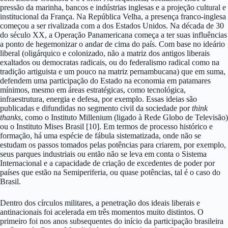
pressão da marinha, bancos e indústrias inglesas e a projeção cultural e
institucional da França. Na República Velha, a presença franco-inglesa
começou a ser rivalizada com a dos Estados Unidos. Na década de 30
do século XX, a Operação Panamericana começa a ter suas influências
a ponto de hegemonizar o andar de cima do país. Com base no ideário
liberal (oligárquico e colonizado, não a matriz dos antigos liberais
exaltados ou democratas radicais, ou do federalismo radical como na
tradição artiguista e um pouco na matriz pernambucana) que em suma,
defendem uma participação do Estado na economia em patamares
mínimos, mesmo em áreas estratégicas, como tecnológica,
infraestrutura, energia e defesa, por exemplo. Essas ideias são
publicadas e difundidas no segmento civil da sociedade por
think
thanks
, como o Instituto Millenium (ligado à Rede Globo de Televisão)
ou o Instituto Mises Brasil [10]. Em termos de processo histórico e
formação, há uma espécie de fábula sistematizada, onde não se
estudam os passos tomados pelas potências para criarem, por exemplo,
seus parques industriais ou então não se leva em conta o Sistema
Internacional e a capacidade de criação de excedentes de poder por
países que estão na Semiperiferia, ou quase potências, tal é o caso do
Brasil.
Dentro dos círculos militares, a penetração dos ideais liberais e
antinacionais foi acelerada em três momentos muito distintos. O
primeiro foi nos anos subsequentes do início da participação brasileira