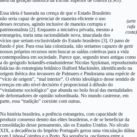
além da geração histórica da Escola Superior de Guerra (ESG).
Essa ideia é baseada na crença de que o Estado Brasileiro
não seria capaz de gerenciar de maneira eficiente o uso
(arte
desses recursos, agindo inclusive de maneira corrupta e
rafa
patrimonialista [2]. Enquanto a iniciativa privada, mesmo a
costa)
estrangeira, traria uma racionalidade nova, imaculada dos
vícios que seriam exclusividade do Estado brasileiro [3]. O pano de
fundo é pior. Para essa laia colonizada, não seriamos capazes de gerir
nossos próprios recursos nem buscar as saídas coletivas para a vida
contemporânea em sociedade. Parece que, segundo teses antigas como
a do geógrafo holandês-estadunidense Nicolas Spykman, reproduzindo
falácias do estrategista britânico Halford Mackinder, identificando na
origem ibérica dos invasores de Palmares e Pindorama uma espécie de
“vício de origem”, “mal interior”. O efeito ideológico desse sentido de
crenças em alto nível decisório é proporcional à difusão do
“viralatismo sociológico” que abunda no bolo fecal das mentalidades
de deformadores de opinião subordinada. No mundo castrense, em
parte, essa “tradição” coexiste com outras.
Na história brasileira, a potência estrangeira, com capacidade de
produzir consenso dentro das elites brasileiras, e de se beneficiar da
consolidação desse pensamento, são os Estados Unidos. No século
XIX, a decadência do Império Português gerou uma vinculação dúbia
com Lisboa-Coimbra e o Porto. Na sequência, oscilamos entre a