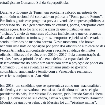
estratégica ao Comando Sul da Superpotência.
Durante o governo de Temer, um programa calcado na entrega do
patrimônio nacional foi colocado em prática, a “Ponte para o Futuro”.
Em linhas gerais este programa previa a venda de empresas públicas, a
concessão do uso e gerenciamento de estradas, portos, aeroportos entre
outras ações. Isso foi feito sob a ideia de que o Estado estaria
“inchado”, cheio de empresas públicas ineficientes e que os recursos
de valor econômico (minas, portos, aeroportos e jazidas) não estariam
sendo utilizados de maneira correta. Neste momento, não houve
nenhum uma nota de oposição por parte dos oficiais de alto escalão das
Forças Armadas, um contraste com a recente atividade de muitos
oficiais militares até então, entre 2016 e 2017. Pela demonstração da
via dos fatos, a prioridade não era a defesa da capacidade de
desenvolvimento do país e sim fazer coro com a projeção de poder do
Comando Sul e nas aventuras securitárias junto ao governo
colombiano, ampliando a tensão com a Venezuela e realizando
exercícios conjuntos na Amazônia.
Em 2018, um candidato que se apresentava como um “nacionalista”,
de ideologia conservadora e entusiasta da ditadura militar se elegia
presidente do país, Jair Messias Bolsonaro, pelo Partido Social Liberal
(PSL). Como vice na sua chapa, estava o general reformado Hamilton
Mourão, de quatro estrelas. Jair Messias foi um “péssimo militar”,