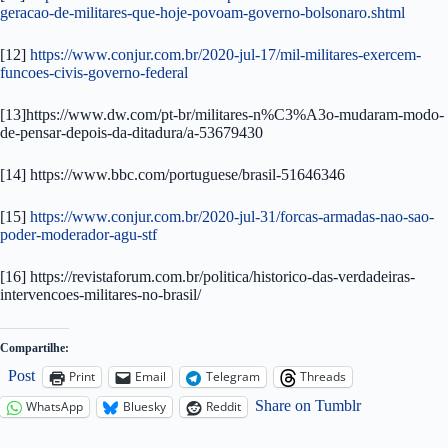
geracao-de-militares-que-hoje-povoam-governo-bolsonaro.shtml
[12]
https://www.conjur.com.br/2020-jul-17/mil-militares-exercem-
funcoes-civis-governo-federal
[13]https://www.dw.com/pt-br/militares-n%C3%A3o-mudaram-modo-
de-pensar-depois-da-ditadura/a-53679430
[14] https://www.bbc.com/portuguese/brasil-51646346
[15]
https://www.conjur.com.br/2020-jul-31/forcas-armadas-nao-sao-
poder-moderador-agu-stf
[16] https://revistaforum.com.br/politica/historico-das-verdadeiras-
intervencoes-militares-no-brasil/
Compartilhe:
Post
Print
Email
Telegram
Threads
Share on Tumblr
WhatsApp
Bluesky
Reddit