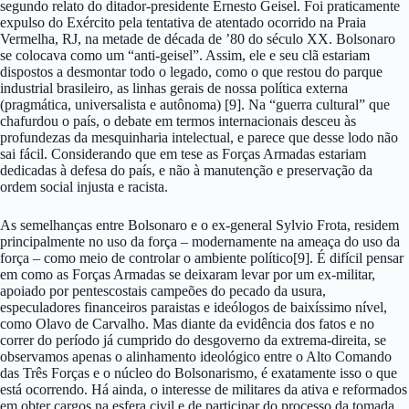
segundo relato do ditador-presidente Ernesto Geisel. Foi praticamente
expulso do Exército pela tentativa de atentado ocorrido na Praia
Vermelha, RJ, na metade de década de ’80 do século XX. Bolsonaro
se colocava como um “anti-geisel”. Assim, ele e seu clã estariam
dispostos a desmontar todo o legado, como o que restou do parque
industrial brasileiro, as linhas gerais de nossa política externa
(pragmática, universalista e autônoma) [9]. Na “guerra cultural” que
chafurdou o país, o debate em termos internacionais desceu às
profundezas da mesquinharia intelectual, e parece que desse lodo não
sai fácil. Considerando que em tese as Forças Armadas estariam
dedicadas à defesa do país, e não à manutenção e preservação da
ordem social injusta e racista.
As semelhanças entre Bolsonaro e o ex-general Sylvio Frota, residem
principalmente no uso da força – modernamente na ameaça do uso da
força – como meio de controlar o ambiente político[9]. É difícil pensar
em como as Forças Armadas se deixaram levar por um ex-militar,
apoiado por pentescostais campeões do pecado da usura,
especuladores financeiros paraistas e ideólogos de baixíssimo nível,
como Olavo de Carvalho. Mas diante da evidência dos fatos e no
correr do período já cumprido do desgoverno da extrema-direita, se
observamos apenas o alinhamento ideológico entre o Alto Comando
das Três Forças e o núcleo do Bolsonarismo, é exatamente isso o que
está ocorrendo. Há ainda, o interesse de militares da ativa e reformados
em obter cargos na esfera civil e de participar do processo da tomada