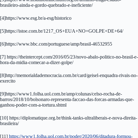
brasileiro-ainda-e-gordo-quebrado-e-ineficiente/
[4]https://www.esg.br/a-esg/historico
[5]https://istoe.com.br/1217_OS+EUA+NO+GOLPE+DE+64/
[6]https://www.bbc.com/portuguese/amp/brasil-46532955
[7] https://theintercept.com/2016/05/23/novo-abalo-politico-no-brasil-e-
hora-da-midia-comecar-a-dizer-golpe/
[8]http://memorialdademocracia.com.br/card/geisel-enquadra-rivais-no-
exercito
[9]https://www1.folha.uol.com.br/amp/colunas/celso-rocha-de-
barros/2018/10/bolsonaro-representa-faccao-das-forcas-armadas-que-
ganhou-poder-com-a-tortura.shtml
[10] https://diplomatique.org.br/think-tanks-ultraliberais-e-nova-direita-
brasileira/
[11]
https://www1.folha.uol.com.br/poder/2020/06/ditadura-formou-