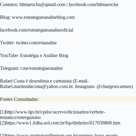
Contatos:
blimarocha@gmail.com
| facebook.com/blimarocha
Blog: www.estrategiaeanaliseblog.com
facebook.com/estrategiaeanaliseoficial
Twitter: twitter.com/estanalise
YouTube: Estratégia e Análise Blog
Telegram: t.me/estrategiaeanalise
Rafael Costa é desenhista e cartunista (E-mail-
Rafael.martinsdacosta@yahoo.com.br
. Instagram- @chargesecartuns)
Fontes Consultadas:
[1]http://www.fgv.br/cpdoc/acervo/dicionarios/verbete-
tematico/entreguismo
[2]https://www1.folha.uol.com.br/fsp/dinheiro/fi17039808.htm
[3]https://www.institutomillenium.org.br/arminio-fraga-estado-