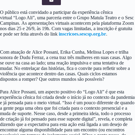
O público está convidado a participar da experiência cênica
virtual “Logo Ali”, uma parceria entre o Grupo Matula Teatro e o Sesc
Campinas. As apresentações virtuais acontecem pela plataforma Zoom
nos dias 25 e 26/9, às 19h. Com vagas limitadas, a inscrição é gratuita
e pode ser feita através do link
inscricoes.sescsp.org.br
.
Com atuação de Alice Possani, Erika Cunha, Melissa Lopes e trilha
sonora de Dudu Ferraz, a cena traz três mulheres em suas casas. Algo
se ouve na casa ao lado; uma reação impulsiva e uma tentativa de
mudar. No entrelaçar das histórias, fica o convite para refletir sobre a
violência que acontece dentro das casas. Quais ciclos estamos
dispostos a romper? Que outros mundos são possíveis?
Para Alice Possani, um aspecto positivo do “Logo Ali” é que esta
experiência cênica foi criada desde o início já no contexto da pandemia
e já pensada para o meio virtual. “Isso é um pouco diferente de quando
a gente pega uma obra que foi criada para o contexto presencial e a
muda de suporte. Nesse caso, desde a primeira ideia, todo o processo
de criação já foi pensado para esse suporte digital”, revela, e completa
dizendo que a expectativa para esta ação está ligada a um desejo de
encontrar alguma disponibilidade para um encontro (ou encontros