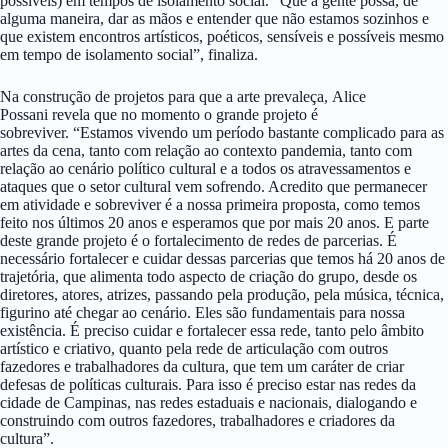
possíveis) em tempos de isolamento social. “Que a gente possa, de
alguma maneira, dar as mãos e entender que não estamos sozinhos e
que existem encontros artísticos, poéticos, sensíveis e possíveis mesmo
em tempo de isolamento social”, finaliza.
Na construção de projetos para que a arte prevaleça, Alice
Possani revela que no momento o grande projeto é
sobreviver. “Estamos vivendo um período bastante complicado para as
artes da cena, tanto com relação ao contexto pandemia, tanto com
relação ao cenário político cultural e a todos os atravessamentos e
ataques que o setor cultural vem sofrendo. Acredito que permanecer
em atividade e sobreviver é a nossa primeira proposta, como temos
feito nos últimos 20 anos e esperamos que por mais 20 anos. E parte
deste grande projeto é o fortalecimento de redes de parcerias. É
necessário fortalecer e cuidar dessas parcerias que temos há 20 anos de
trajetória, que alimenta todo aspecto de criação do grupo, desde os
diretores, atores, atrizes, passando pela produção, pela música, técnica,
figurino até chegar ao cenário. Eles são fundamentais para nossa
existência. É preciso cuidar e fortalecer essa rede, tanto pelo âmbito
artístico e criativo, quanto pela rede de articulação com outros
fazedores e trabalhadores da cultura, que tem um caráter de criar
defesas de políticas culturais. Para isso é preciso estar nas redes da
cidade de Campinas, nas redes estaduais e nacionais, dialogando e
construindo com outros fazedores, trabalhadores e criadores da
cultura”.