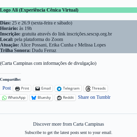
Logo Ali (Experiência Cênica Virtual)
Dias:
25 e 26.9 (sexta-feira e sábado)
Horário:
às 19h
Inscrição:
gratuita através do link inscrições.sescsp.org.br
Local:
pela plataforma do Zoom
Atuação:
Alice Possani, Erika Cunha e Melissa Lopes
Trilha Sonora:
Dudu Ferraz
(Carta Campinas com informações de divulgação)
Compartilhe:
Post
Print
Email
Telegram
Threads
Share on Tumblr
WhatsApp
Bluesky
Reddit
Discover more from Carta Campinas
Subscribe to get the latest posts sent to your email.