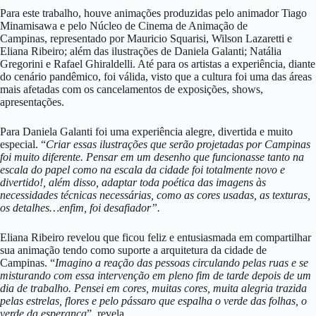
Para este trabalho, houve animações produzidas pelo animador Tiago
Minamisawa e pelo Núcleo de Cinema de Animação de
Campinas, representado por Mauricio Squarisi, Wilson Lazaretti e
Eliana Ribeiro; além das ilustrações de Daniela Galanti; Natália
Gregorini e Rafael Ghiraldelli. Até para os artistas a experiência, diante
do cenário pandêmico, foi válida, visto que a cultura foi uma das áreas
mais afetadas com os cancelamentos de exposições, shows,
apresentações.
Para Daniela Galanti foi uma experiência alegre, divertida e muito
especial. “
Criar essas ilustrações que serão projetadas por Campinas
foi muito diferente. Pensar em um desenho que funcionasse tanto na
escala do papel como na escala da cidade foi totalmente novo e
divertido!, além disso, adaptar toda poética das imagens às
necessidades técnicas necessárias, como as cores usadas, as texturas,
os detalhes…enfim, foi desafiador”.
Eliana Ribeiro revelou que ficou feliz e entusiasmada em compartilhar
sua animação tendo como suporte a arquitetura da cidade de
Campinas. “
Imagino a reação das pessoas circulando pelas ruas e se
misturando com essa intervenção em pleno fim de tarde depois de um
dia de trabalho. Pensei em cores, muitas cores, muita alegria trazida
pelas estrelas, flores e pelo pássaro que espalha o verde das folhas, o
verde da esperança
”, revela.